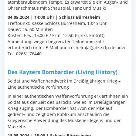
atemberaubendem Tempo. Es erwartet Sie ein Augen- und
Ohrenschmaus mit Schauspiel, Tanz und Musik!
04.05.2024 | 14:00 Uhr | Schloss Bürresheim
Treffpunkt: Kasse Schloss Bürresheim, 13:45 Uhr
Dauer: ca. 60 Minuten
Kosten: Erw. 15,00 € / Erm. 12,50 € (inkl. Eintritt)
Anmeldung: wegen begrenzter Teilnehmerzahl
erforderlich unter E-Mail buerresheim(at)gdke.rlp.de oder
Tel. 02651 76440
Des Kaysers Bombardier (Living History)
Soldat und Waffenhandwerk im Dreißigjährigen Krieg –
Eine authentische Vorführung
In einer authentischen Waffenvorführung erklärt Ihnen ein
Soldat aus der Zeit des Barocks, wie es im Dreißigjährigen
Krieg zuging. Der Bombardier hat »von der Pike auf
gedient« und zeigt dem Publikum anschaulich die
kriegerische Anwendung des Musketierdegens und der
Muskete.
18.05.2024 | 15:00 | Schloss Bürresheim