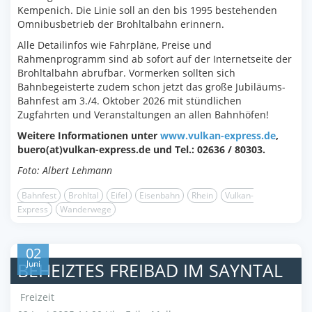
Kempenich. Die Linie soll an den bis 1995 bestehenden
Omnibusbetrieb der Brohltalbahn erinnern.
Alle Detailinfos wie Fahrpläne, Preise und
Rahmenprogramm sind ab sofort auf der Internetseite der
Brohltalbahn abrufbar. Vormerken sollten sich
Bahnbegeisterte zudem schon jetzt das große Jubiläums-
Bahnfest am 3./4. Oktober 2026 mit stündlichen
Zugfahrten und Veranstaltungen an allen Bahnhöfen!
Weitere Informationen unter
www.vulkan-express.de
,
buero(at)vulkan-express.de und Tel.: 02636 / 80303.
Foto: Albert Lehmann
Bahnfest
Brohltal
Eifel
Eisenbahn
Rhein
Vulkan-
Express
Wanderwege
02
Juni
BEHEIZTES FREIBAD IM SAYNTAL
Freizeit