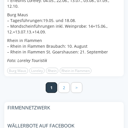
– Erlebnis Loreley: 04.05., 22.06., 13.07., 03.08., 07.09.,
12.10.
Burg Maus
– Tagesführungen:19.05. und 18.08.
– Mondscheinführungen inkl. Weinprobe: 14+15.06.,
12.+13.07.13.+14.09.
Rhein in Flammen
– Rhein in Flammen Braubach: 10. August
– Rhein in Flammen St. Goarshausen: 21. September
Foto: Loreley Touristik
Burg Maus
Loreley
Rhein
Rhein in Flammen
1
2
>
FIRMENNETZWERK
WÄLLERBOTE AUF FACEBOOK