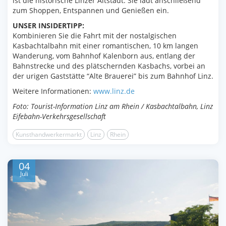
ist die historische Linzer Altstadt. Sie lädt anschließend
zum Shoppen, Entspannen und Genießen ein.
UNSER INSIDERTIPP:
Kombinieren Sie die Fahrt mit der nostalgischen
Kasbachtalbahn mit einer romantischen, 10 km langen
Wanderung, vom Bahnhof Kalenborn aus, entlang der
Bahnstrecke und des plätschernden Kasbachs, vorbei an
der urigen Gaststätte “Alte Brauerei” bis zum Bahnhof Linz.
Weitere Informationen:
www.linz.de
Foto: Tourist-Information Linz am Rhein / Kasbachtalbahn, Linz
Eifebahn-Verkehrsgesellschaft
Kunsthandwerkermarkt
Linz
Rhein
04
Juli