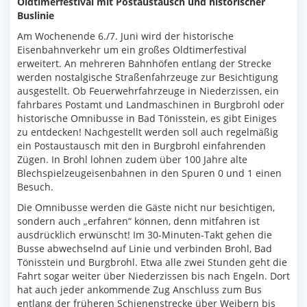
Oldtimerfestival mit Postaustausch und historischer
Buslinie
Am Wochenende 6./7. Juni wird der historische
Eisenbahnverkehr um ein großes Oldtimerfestival
erweitert. An mehreren Bahnhöfen entlang der Strecke
werden nostalgische Straßenfahrzeuge zur Besichtigung
ausgestellt. Ob Feuerwehrfahrzeuge in Niederzissen, ein
fahrbares Postamt und Landmaschinen in Burgbrohl oder
historische Omnibusse in Bad Tönisstein, es gibt Einiges
zu entdecken! Nachgestellt werden soll auch regelmäßig
ein Postaustausch mit den in Burgbrohl einfahrenden
Zügen. In Brohl lohnen zudem über 100 Jahre alte
Blechspielzeugeisenbahnen in den Spuren 0 und 1 einen
Besuch.
Die Omnibusse werden die Gäste nicht nur besichtigen,
sondern auch „erfahren“ können, denn mitfahren ist
ausdrücklich erwünscht! Im 30-Minuten-Takt gehen die
Busse abwechselnd auf Linie und verbinden Brohl, Bad
Tönisstein und Burgbrohl. Etwa alle zwei Stunden geht die
Fahrt sogar weiter über Niederzissen bis nach Engeln. Dort
hat auch jeder ankommende Zug Anschluss zum Bus
entlang der früheren Schienenstrecke über Weibern bis