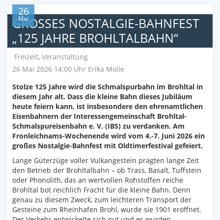
26
Mai
GROSSES NOSTALGIE-BAHNFEST „
125 JAHRE BROHLTALBAHN“
Freizeit
,
Veranstaltung
26 Mai 2026 14:00 Uhr
Erika Molle
Stolze 125 Jahre wird die Schmalspurbahn im Brohltal in
diesem Jahr alt. Dass die kleine Bahn dieses Jubiläum
heute feiern kann, ist insbesondere den ehrenamtlichen
Eisenbahnern der Interessengemeinschaft Brohltal-
Schmalspureisenbahn e. V. (IBS) zu verdanken. Am
Fronleichnams-Wochenende wird vom 4.-7. Juni 2026 ein
großes Nostalgie-Bahnfest mit Oldtimerfestival gefeiert.
Lange Güterzüge voller Vulkangestein prägten lange Zeit
den Betrieb der Brohltalbahn – ob Trass, Basalt, Tuffstein
oder Phonolith, das an wertvollen Rohstoffen reiche
Brohltal bot reichlich Fracht für die kleine Bahn. Denn
genau zu diesem Zweck, zum leichteren Transport der
Gesteine zum Rheinhafen Brohl, wurde sie 1901 eröffnet.
Der Verkehr entwickelte sich gut und es wurden