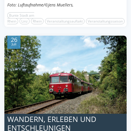
Foto: Luftaufnahme/©Jens Muellers,
Bunte Stadt am
Rhein
Linz
Rhein
Veranstaltungsauftakt
Veranstaltungssaison
26
Juli
WANDERN, ERLEBEN UND
ENTSCHLEUNIGEN