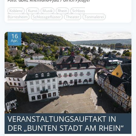
Koblenz
Kunst
Musik
Rhein
Schloss
Bürresheim
Schlossgeflüster
Theater
Tonmalerei
16
Apr.
VERANSTALTUNGSAUFTAKT IN
DER „BUNTEN STADT AM RHEIN“