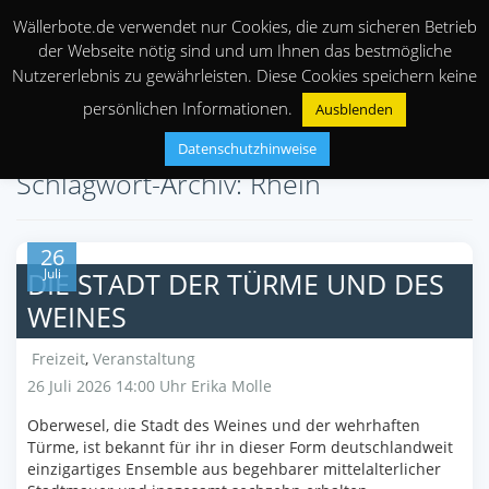
Wällerbote.de verwendet nur Cookies, die zum sicheren Betrieb
der Webseite nötig sind und um Ihnen das bestmögliche
Nutzererlebnis zu gewährleisten. Diese Cookies speichern keine
persönlichen Informationen.
Ausblenden
Datenschutzhinweise
Schlagwort-Archiv: Rhein
26
Juli
DIE STADT DER TÜRME UND DES
WEINES
Freizeit
,
Veranstaltung
26 Juli 2026 14:00 Uhr
Erika Molle
Oberwesel, die Stadt des Weines und der wehrhaften
Türme, ist bekannt für ihr in dieser Form deutschlandweit
einzigartiges Ensemble aus begehbarer mittelalterlicher