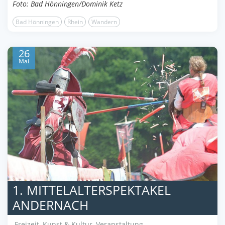
Foto: Bad Hönningen/Dominik Ketz
Bad Hönningen
Rhein
Wandern
26
Mai
1. MITTELALTERSPEKTAKEL
ANDERNACH
Freizeit
,
Kunst & Kultur
,
Veranstaltung