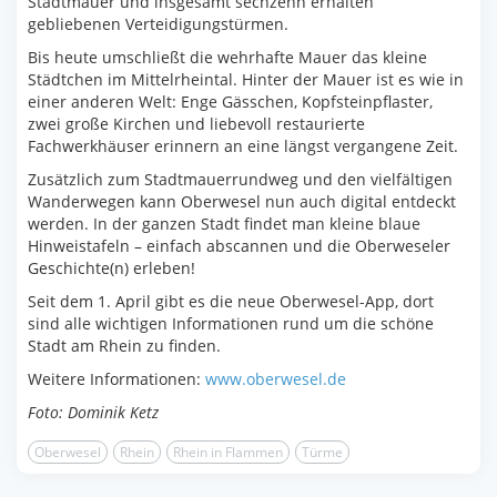
Stadtmauer und insgesamt sechzehn erhalten
gebliebenen Verteidigungstürmen.
Bis heute umschließt die wehrhafte Mauer das kleine
Städtchen im Mittelrheintal. Hinter der Mauer ist es wie in
einer anderen Welt: Enge Gässchen, Kopfsteinpflaster,
zwei große Kirchen und liebevoll restaurierte
Fachwerkhäuser erinnern an eine längst vergangene Zeit.
Zusätzlich zum Stadtmauerrundweg und den vielfältigen
Wanderwegen kann Oberwesel nun auch digital entdeckt
werden. In der ganzen Stadt findet man kleine blaue
Hinweistafeln – einfach abscannen und die Oberweseler
Geschichte(n) erleben!
Seit dem 1. April gibt es die neue Oberwesel-App, dort
sind alle wichtigen Informationen rund um die schöne
Stadt am Rhein zu finden.
Weitere Informationen:
www.oberwesel.de
Foto: Dominik Ketz
Oberwesel
Rhein
Rhein in Flammen
Türme