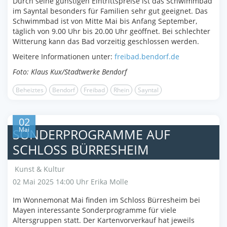
Durch seine günstigen Eintrittspreise ist das Schwimmbad
im Sayntal besonders für Familien sehr gut geeignet. Das
Schwimmbad ist von Mitte Mai bis Anfang September,
täglich von 9.00 Uhr bis 20.00 Uhr geöffnet. Bei schlechter
Witterung kann das Bad vorzeitig geschlossen werden.
Weitere Informationen unter:
freibad.bendorf.de
Foto: Klaus Kux/Stadtwerke Bendorf
Beheiztes
Bendorf
Freibad
Rhein
Sayntal
02
Mai
SONDERPROGRAMME AUF
SCHLOSS BÜRRESHEIM
Kunst & Kultur
02 Mai 2025 14:00 Uhr
Erika Molle
Im Wonnemonat Mai finden im Schloss Bürresheim bei
Mayen interessante Sonderprogramme für viele
Altersgruppen statt. Der Kartenvorverkauf hat jeweils