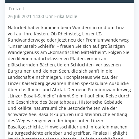
Freizeit
26 Juli 2021 14:00 Uhr
Erika Molle
Naturliebhaber kommen beim Wandern in und um Linz
voll auf Ihre Kosten. Ob Rheinsteig, Linzer LZ-
Rundwanderwege oder jetzt neu der Premiumwanderweg
“Linzer Basalt-Schleife” – freuen Sie sich auf großartigen
Wandergenuss am „Romantischen Mittelrhein“. Folgen Sie
den kleinen naturbelassenen Pfaden, vorbei an
plätschernden Bächen, tiefen Schluchten, verlassenen
Burgruinen und kleinen Seen, die sich sanft in die
Landschaft einschmiegen. Hochplateaus wie z.B. der
Linzer Kaiserberg gewähren Ihnen spektakuläre Ausblicke
über das Rhein- und Ahrtal. Der neue Premiumwanderweg
„Linzer Basalt-Schleife“ nimmt Sie mit auf eine Reise durch
die Geschichte des Basaltabbaus. Historische Gebäude
und Relikte, naturräumliche Besonderheiten wie der
Schwarze See, Basaltskulpturen und Steinbrüche entlang
des Weges zeugen von der imposanten Linzer
Basaltgeschichte. Hinweisschilder und Infotafeln machen
Kulturgeschichte erlebbar und greifbar. Finales Highlight