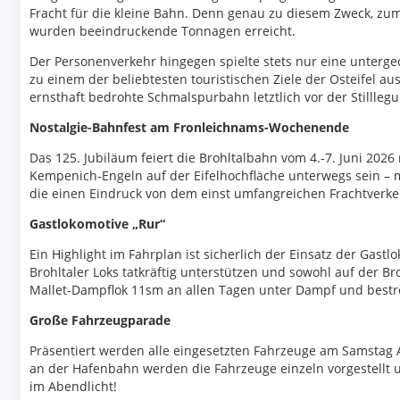
Fracht für die kleine Bahn. Denn genau zu diesem Zweck, zum
wurden beeindruckende Tonnagen erreicht.
Der Personenverkehr hingegen spielte stets nur eine unterge
zu einem der beliebtesten touristischen Ziele der Osteifel 
ernsthaft bedrohte Schmalspurbahn letztlich vor der Stilllegu
Nostalgie-Bahnfest am Fronleichnams-Wochenende
Das 125. Jubiläum feiert die Brohltalbahn vom 4.-7. Juni 20
Kempenich-Engeln auf der Eifelhochfläche unterwegs sein – m
die einen Eindruck von dem einst umfangreichen Frachtverkehr
Gastlokomotive „Rur“
Ein Highlight im Fahrplan ist sicherlich der Einsatz der Gas
Brohltaler Loks tatkräftig unterstützen und sowohl auf der B
Mallet-Dampflok 11sm an allen Tagen unter Dampf und bestr
Große Fahrzeugparade
Präsentiert werden alle eingesetzten Fahrzeuge am Samstag 
an der Hafenbahn werden die Fahrzeuge einzeln vorgestellt u
im Abendlicht!