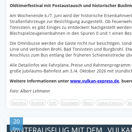
Oldtimerfestival mit Postaustausch und historischer Buslini
Am Wochenende 6./7. Juni wird der historische Eisenbahnver
Straßenfahrzeuge zur Besichtigung ausgestellt. Ob Feuerweh
Tönisstein, es gibt Einiges zu entdecken! Nachgestellt werde
Blechspielzeugeisenbahnen in den Spuren 0 und 1 einen Bes
Die Omnibusse werden die Gäste nicht nur besichtigen, sond
Linie und verbinden Brohl, Bad Tönisstein und Burgbrohl. Et
Anschluss zum Bus entlang der früheren Schienenstrecke übe
Alle Detailinfos wie Fahrpläne, Preise und Rahmenprogramm s
große Jubiläums-Bahnfest am 3./4. Oktober 2026 mit stündli
Weitere Informationen unter
www.vulkan-express.de
, buer
Foto: Albert Lehmann
Bahnfest
Brohltal
Eifel
Eisenbahn
Rhein
Vulkan-Express
Wa
20
WINTERAUSFLUG MIT DEM „VULKA
Dez.