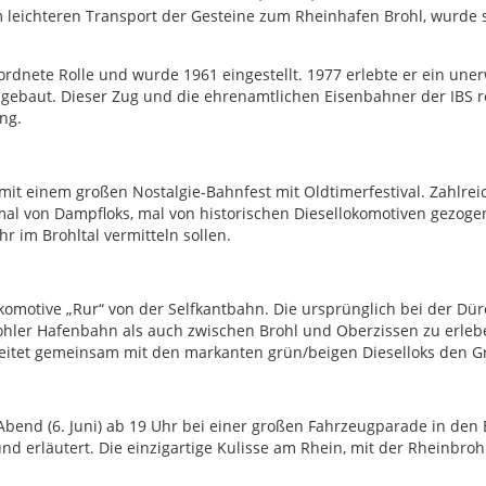
 leichteren Transport der Gesteine zum Rheinhafen Brohl, wurde si
ordnete Rolle und wurde 1961 eingestellt. 1977 erlebte er ein un
ausgebaut. Dieser Zug und die ehrenamtlichen Eisenbahner der IBS
ng.
26 mit einem großen Nostalgie-Bahnfest mit Oldtimerfestival. Zahl
al von Dampfloks, mal von historischen Diesellokomotiven gezogen!
 im Brohltal vermitteln sollen.
tlokomotive „Rur“ von der Selfkantbahn. Die ursprünglich bei der 
rohler Hafenbahn als auch zwischen Brohl und Oberzissen zu erlebe
eitet gemeinsam mit den markanten grün/beigen Dieselloks den G
Abend (6. Juni) ab 19 Uhr bei einer großen Fahrzeugparade in den
nd erläutert. Die einzigartige Kulisse am Rhein, mit der Rheinbro