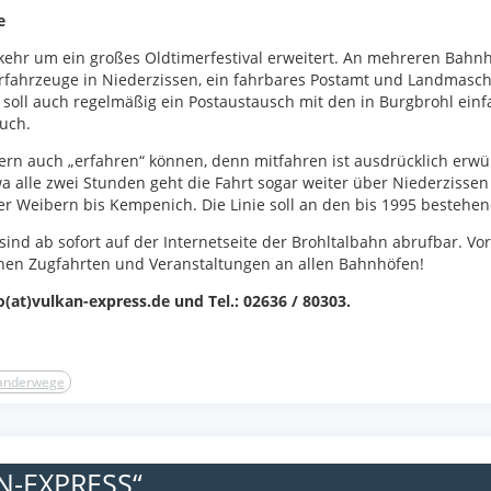
e
kehr um ein großes Oldtimerfestival erweitert. An mehreren Bahnh
rfahrzeuge in Niederzissen, ein fahrbares Postamt und Landmasch
n soll auch regelmäßig ein Postaustausch mit den in Burgbrohl ei
uch.
ern auch „erfahren“ können, denn mitfahren ist ausdrücklich erw
wa alle zwei Stunden geht die Fahrt sogar weiter über Niederziss
r Weibern bis Kempenich. Die Linie soll an den bis 1995 bestehe
ind ab sofort auf der Internetseite der Brohltalbahn abrufbar. Vo
chen Zugfahrten und Veranstaltungen an allen Bahnhöfen!
o(at)vulkan-express.de und Tel.: 02636 / 80303.
nderwege
N-EXPRESS“