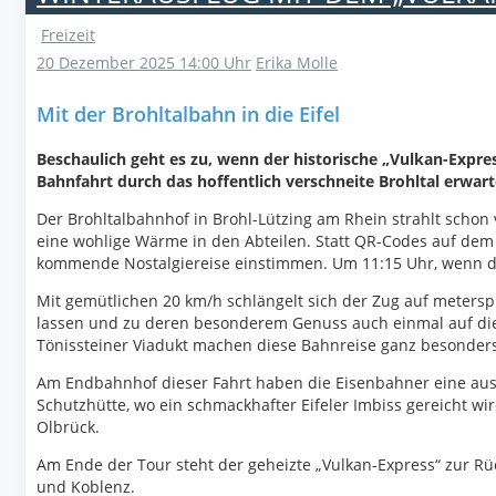
Freizeit
20 Dezember 2025 14:00 Uhr
Erika Molle
Mit der Brohltalbahn in die Eifel
Beschaulich geht es zu, wenn der historische „Vulkan-Expres
Bahnfahrt durch das hoffentlich verschneite Brohltal erwart
Der Brohltalbahnhof in Brohl-Lützing am Rhein strahlt schon 
eine wohlige Wärme in den Abteilen. Statt QR-Codes auf dem
kommende Nostalgiereise einstimmen. Um 11:15 Uhr, wenn die A
Mit gemütlichen 20 km/h schlängelt sich der Zug auf metersp
lassen und zu deren besonderem Genuss auch einmal auf die
Tönissteiner Viadukt machen diese Bahnreise ganz besonder
Am Endbahnhof dieser Fahrt haben die Eisenbahner eine auss
Schutzhütte, wo ein schmackhafter Eifeler Imbiss gereicht wi
Olbrück.
Am Ende der Tour steht der geheizte „Vulkan-Express“ zur Rü
und Koblenz.