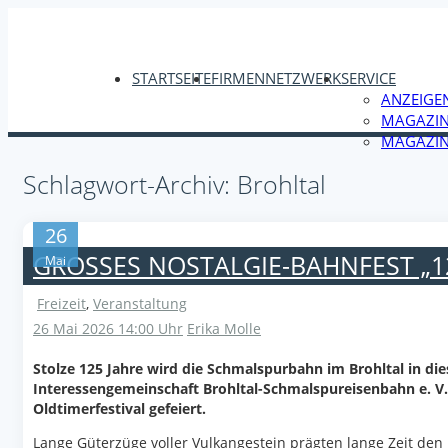
STARTSEITE
FIRMENNETZWERK
SERVICE
ANZEIGE
MAGAZIN
MAGAZIN
Schlagwort-Archiv: Brohltal
26
GROSSES NOSTALGIE-BAHNFEST „1
Mai
Freizeit
,
Veranstaltung
26 Mai 2026 14:00 Uhr
Erika Molle
Stolze 125 Jahre wird die Schmalspurbahn im Brohltal in di
Interessengemeinschaft Brohltal-Schmalspureisenbahn e. V.
Oldtimerfestival gefeiert.
Lange Güterzüge voller Vulkangestein prägten lange Zeit den B