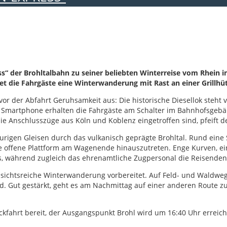
s“ der Brohltalbahn zu seiner beliebten Winterreise vom Rhein in 
et die Fahrgäste eine Winterwanderung mit Rast an einer Grillhü
vor der Abfahrt Geruhsamkeit aus: Die historische Diesellok steht
 Smartphone erhalten die Fahrgäste am Schalter im Bahnhofsgebäu
nschlusszüge aus Köln und Koblenz eingetroffen sind, pfeift der S
urigen Gleisen durch das vulkanisch geprägte Brohltal. Rund eine 
 offene Plattform am Wagenende hinauszutreten. Enge Kurven, ein
s, während zugleich das ehrenamtliche Zugpersonal die Reisende
ichtsreiche Winterwanderung vorbereitet. Auf Feld- und Waldwege
rd. Gut gestärkt, geht es am Nachmittag auf einer anderen Route z
ckfahrt bereit, der Ausgangspunkt Brohl wird um 16:40 Uhr erreich