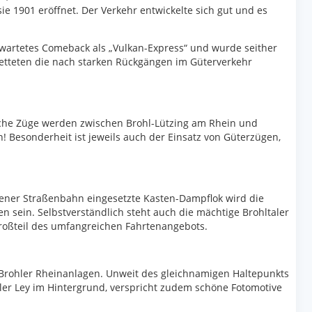
e 1901 eröffnet. Der Verkehr entwickelte sich gut und es
erwartetes Comeback als „Vulkan-Express“ und wurde seither
 retteten die nach starken Rückgängen im Güterverkehr
reiche Züge werden zwischen Brohl-Lützing am Rhein und
 Besonderheit ist jeweils auch der Einsatz von Güterzügen,
Dürener Straßenbahn eingesetzte Kasten-Dampflok wird die
n sein. Selbstverständlich steht auch die mächtige Brohltaler
roßteil des umfangreichen Fahrtenangebots.
 Brohler Rheinanlagen. Unweit des gleichnamigen Haltepunkts
hler Ley im Hintergrund, verspricht zudem schöne Fotomotive