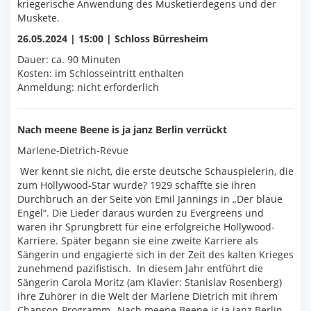
kriegerische Anwendung des Musketierdegens und der
Muskete.
26.05.2024 | 15:00 | Schloss Bürresheim
Dauer: ca. 90 Minuten
Kosten: im Schlosseintritt enthalten
Anmeldung: nicht erforderlich
Nach meene Beene is ja janz Berlin verrückt
Marlene-Dietrich-Revue
Wer kennt sie nicht, die erste deutsche Schauspielerin, die
zum Hollywood-Star wurde? 1929 schaffte sie ihren
Durchbruch an der Seite von Emil Jannings in „Der blaue
Engel“. Die Lieder daraus wurden zu Evergreens und
waren ihr Sprungbrett für eine erfolgreiche Hollywood-
Karriere. Später begann sie eine zweite Karriere als
Sängerin und engagierte sich in der Zeit des kalten Krieges
zunehmend pazifistisch. In diesem Jahr entführt die
Sängerin Carola Moritz (am Klavier: Stanislav Rosenberg)
ihre Zuhörer in die Welt der Marlene Dietrich mit ihrem
Chanson-Programm „Nach meene Beene is ja janz Berlin