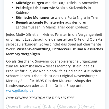
Mächtige Burgen
wie die Burg Trifels in Annweiler
Prächtige Schlösser
wie Schloss Stolzenfels in
Koblenz
Römische Monumente
wie die Porta Nigra in Trier
Beeindruckende Kunstwerke
aus den drei
Landesmuseen in Mainz, Trier oder Koblenz
Jedes Motiv öffnet ein kleines Fenster in die Vergangenheit
und macht Lust darauf, die dargestellten Orte und Objekte
selbst zu erkunden. So verbindet das Spiel auf charmante
Weise
Wissensvermittlung, Entdeckerlust und klassisches
Memory?Vergnügen
.
Ob als Geschenk, Souvenir oder spielerische Ergänzung
zum Museumsbesuch – dieses Memory ist ein ideales
Produkt für alle, die Rheinland?Pfalz und seine kulturellen
Schätze lieben. Erhältlich ist das Original Ravensburger
Memory Spiel für 16,95 € in den Museumsshops der
Landesmuseen oder auch im Online-Shop unter
www.gdke.rlp.de
.
Foto: GENERALDIREKTION KULTURELLES ERBE
Festung Ehrenbreitstein
Koblenz
Kulturzentrum
Memory