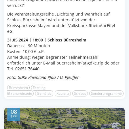
verrückt“.
Die Veranstaltungsreihe „Dichtung und Wahrheit auf
Schloss Bürresheim“ wird unterstützt von der
Kreissparkasse Mayen und der Volksbank RheinAhrEifel
eG.
31.05.2024 | 18:00 | Schloss Bürresheim
Dauer: ca. 90 Minuten
Kosten: 10,00 € p.P.
Anmeldung: wegen begrenzter Teilnehmerzahl
erforderlich unter E-Mail buerresheim(at)gdke.rlp.de oder
Tel. 02651 76440
Foto: GDKE Rheinland-Pfalz / U. Pfeuffer
Bürresheim
Festung
Ehrenbreitstein
Gemälde
Koblenz
Schloss
Sonderprogramme
08
Juni