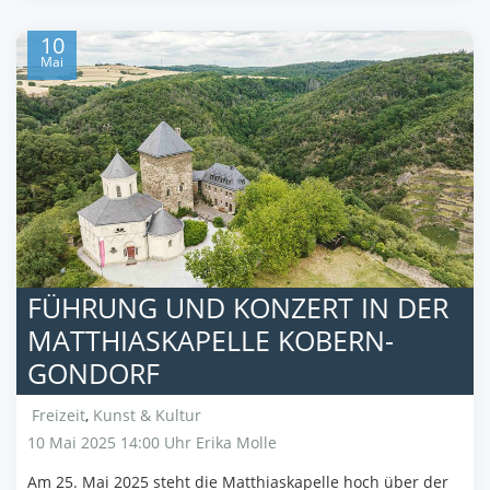
10
Mai
FÜHRUNG UND KONZERT IN DER
MATTHIASKAPELLE KOBERN-
GONDORF
Freizeit
,
Kunst & Kultur
10 Mai 2025 14:00 Uhr
Erika Molle
Am 25. Mai 2025 steht die Matthiaskapelle hoch über der