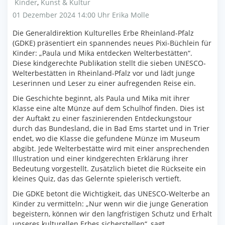
Kinder
,
Kunst & Kultur
01 Dezember 2024 14:00 Uhr
Erika Molle
Die Generaldirektion Kulturelles Erbe Rheinland-Pfalz
(GDKE) präsentiert ein spannendes neues Pixi-Büchlein für
Kinder: „Paula und Mika entdecken Welterbestätten“.
Diese kindgerechte Publikation stellt die sieben UNESCO-
Welterbestätten in Rheinland-Pfalz vor und lädt junge
Leserinnen und Leser zu einer aufregenden Reise ein.
Die Geschichte beginnt, als Paula und Mika mit ihrer
Klasse eine alte Münze auf dem Schulhof finden. Dies ist
der Auftakt zu einer faszinierenden Entdeckungstour
durch das Bundesland, die in Bad Ems startet und in Trier
endet, wo die Klasse die gefundene Münze im Museum
abgibt. Jede Welterbestätte wird mit einer ansprechenden
Illustration und einer kindgerechten Erklärung ihrer
Bedeutung vorgestellt. Zusätzlich bietet die Rückseite ein
kleines Quiz, das das Gelernte spielerisch vertieft.
Die GDKE betont die Wichtigkeit, das UNESCO-Welterbe an
Kinder zu vermitteln: „Nur wenn wir die junge Generation
begeistern, können wir den langfristigen Schutz und Erhalt
unseres kulturellen Erbes sicherstellen“, sagt