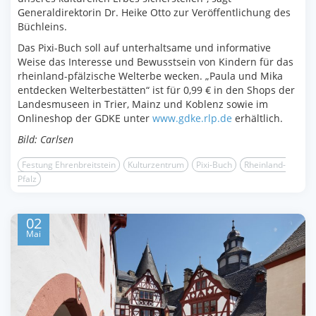
Generaldirektorin Dr. Heike Otto zur Veröffentlichung des
Büchleins.
Das Pixi-Buch soll auf unterhaltsame und informative
Weise das Interesse und Bewusstsein von Kindern für das
rheinland-pfälzische Welterbe wecken. „Paula und Mika
entdecken Welterbestätten“ ist für 0,99 € in den Shops der
Landesmuseen in Trier, Mainz und Koblenz sowie im
Onlineshop der GDKE unter
www.gdke.rlp.de
erhältlich.
Bild: Carlsen
Festung Ehrenbreitstein
Kulturzentrum
Pixi-Buch
Rheinland-
Pfalz
02
Mai