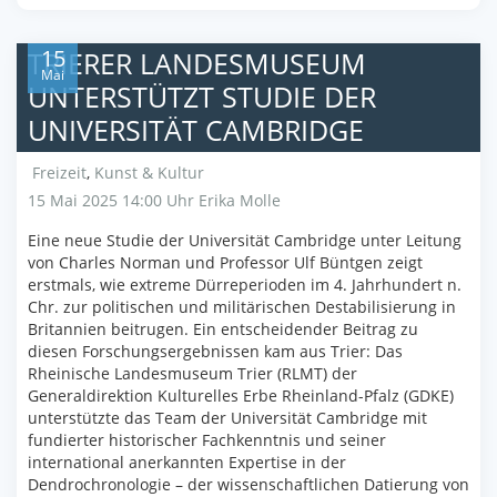
15
TRIERER LANDESMUSEUM
Mai
UNTERSTÜTZT STUDIE DER
UNIVERSITÄT CAMBRIDGE
Freizeit
,
Kunst & Kultur
15 Mai 2025 14:00 Uhr
Erika Molle
Eine neue Studie der Universität Cambridge unter Leitung
von Charles Norman und Professor Ulf Büntgen zeigt
erstmals, wie extreme Dürreperioden im 4. Jahrhundert n.
Chr. zur politischen und militärischen Destabilisierung in
Britannien beitrugen. Ein entscheidender Beitrag zu
diesen Forschungsergebnissen kam aus Trier: Das
Rheinische Landesmuseum Trier (RLMT) der
Generaldirektion Kulturelles Erbe Rheinland-Pfalz (GDKE)
unterstützte das Team der Universität Cambridge mit
fundierter historischer Fachkenntnis und seiner
international anerkannten Expertise in der
Dendrochronologie – der wissenschaftlichen Datierung von