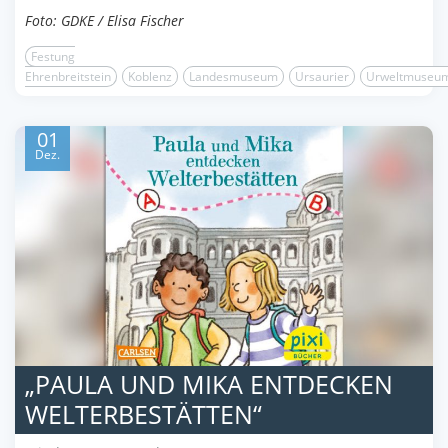
Foto: GDKE / Elisa Fischer
Festung
Ehrenbreitstein
Koblenz
Landesmuseum
Ursaurier
Urweltmuseu
01
Dez.
„PAULA UND MIKA ENTDECKEN
WELTERBESTÄTTEN“