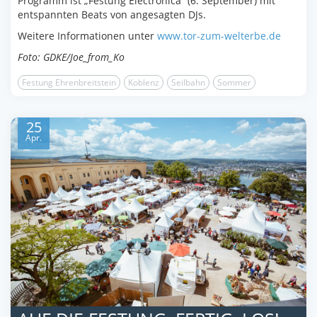
Programm ist „Festung Electronica“ (6. September) mit
entspannten Beats von angesagten DJs.
Weitere Informationen unter
www.tor-zum-welterbe.de
Foto: GDKE/Joe_from_Ko
Festung Ehrenbreitstein
Koblenz
Seilbahn
Sommer
25
Apr.