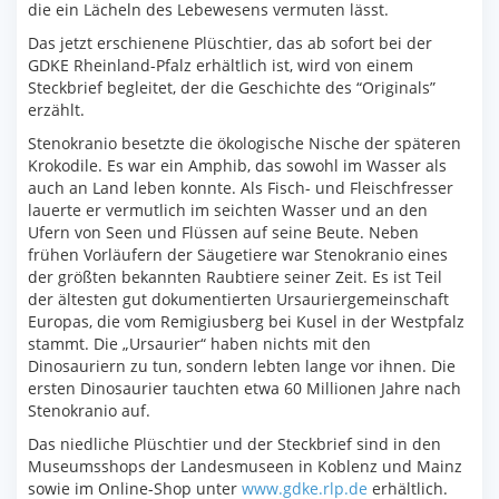
die ein Lächeln des Lebewesens vermuten lässt.
Das jetzt erschienene Plüschtier, das ab sofort bei der
GDKE Rheinland-Pfalz erhältlich ist, wird von einem
Steckbrief begleitet, der die Geschichte des “Originals”
erzählt.
Stenokranio besetzte die ökologische Nische der späteren
Krokodile. Es war ein Amphib, das sowohl im Wasser als
auch an Land leben konnte. Als Fisch- und Fleischfresser
lauerte er vermutlich im seichten Wasser und an den
Ufern von Seen und Flüssen auf seine Beute. Neben
frühen Vorläufern der Säugetiere war Stenokranio eines
der größten bekannten Raubtiere seiner Zeit. Es ist Teil
der ältesten gut dokumentierten Ursauriergemeinschaft
Europas, die vom Remigiusberg bei Kusel in der Westpfalz
stammt. Die „Ursaurier“ haben nichts mit den
Dinosauriern zu tun, sondern lebten lange vor ihnen. Die
ersten Dinosaurier tauchten etwa 60 Millionen Jahre nach
Stenokranio auf.
Das niedliche Plüschtier und der Steckbrief sind in den
Museumsshops der Landesmuseen in Koblenz und Mainz
sowie im Online-Shop unter
www.gdke.rlp.de
erhältlich.