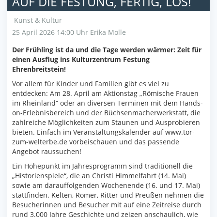
AUF DIE FESTUNG, FERTIG, LOS!
Kunst & Kultur
25 April 2026 14:00 Uhr
Erika Molle
Der Frühling ist da und die Tage werden wärmer: Zeit für
einen Ausflug ins Kulturzentrum Festung
Ehrenbreitstein!
Vor allem für Kinder und Familien gibt es viel zu
entdecken: Am 28. April am Aktionstag „Römische Frauen
im Rheinland“ oder an diversen Terminen mit dem Hands-
on-Erlebnisbereich und der Büchsenmacherwerkstatt, die
zahlreiche Möglichkeiten zum Staunen und Ausprobieren
bieten. Einfach im Veranstaltungskalender auf www.tor-
zum-welterbe.de vorbeischauen und das passende
Angebot raussuchen!
Ein Höhepunkt im Jahresprogramm sind traditionell die
„Historienspiele“, die an Christi Himmelfahrt (14. Mai)
sowie am darauffolgenden Wochenende (16. und 17. Mai)
stattfinden. Kelten, Römer, Ritter und Preußen nehmen die
Besucherinnen und Besucher mit auf eine Zeitreise durch
rund 3.000 Jahre Geschichte und zeigen anschaulich, wie