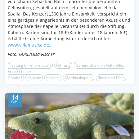
von Johann Sebastian Bach – darunter die berühmten
Cellosuiten, gespielt auf dem seltenen Violoncello da
Spalla. Das Konzert „300 Jahre Einsamkeit“ verspricht ein
einzigartiges Klangerlebnis in der besonderen Akustik und
Atmosphäre der Kapelle, veranstaltet durch die Stiftung
Kobern. Karten sind für 18 € (Kinder unter 18 Jahren: 6 €)
erhältlich; eine Anmeldung ist erforderlich unter
www.villamusica.de
.
Foto: GDKE/Elisa Fischer
Festung Ehrenbreitstein
Führung
Generaldirektion Kulturelles
Erbe
Kobern-
Gondorf
Koblenz
Konzert
Matthiaskapelle
Rheinland-Pfalz
14
Feb.