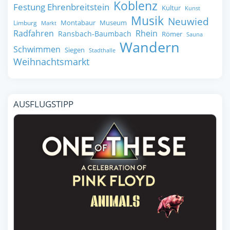
Koblenz
Festung Ehrenbreitstein
Kultur
Kunst
Musik
Neuwied
Montabaur
Museum
Limburg
Markt
Radfahren
Rhein
Ransbach-Baumbach
Römer
Sauna
Wandern
Schwimmen
Siegen
Stadthalle
Weihnachtsmarkt
AUSFLUGSTIPP