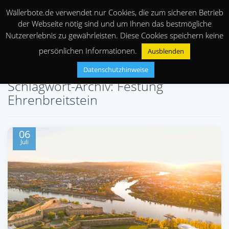
Wällerbote.de verwendet nur Cookies, die zum sicheren Betrieb
der Webseite nötig sind und um Ihnen das bestmögliche
Nutzererlebnis zu gewährleisten. Diese Cookies speichern keine
persönlichen Informationen.
Ausblenden
Datenschutzhinweise
Schlagwort-Archiv: Festung
Ehrenbreitstein
06
Juli