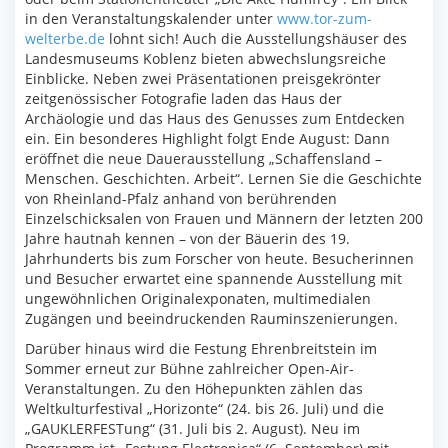
in den Veranstaltungskalender unter
www.tor-zum-
welterbe.de
lohnt sich! Auch die Ausstellungshäuser des
Landesmuseums Koblenz bieten abwechslungsreiche
Einblicke. Neben zwei Präsentationen preisgekrönter
zeitgenössischer Fotografie laden das Haus der
Archäologie und das Haus des Genusses zum Entdecken
ein. Ein besonderes Highlight folgt Ende August: Dann
eröffnet die neue Dauerausstellung „Schaffensland –
Menschen. Geschichten. Arbeit“. Lernen Sie die Geschichte
von Rheinland-Pfalz anhand von berührenden
Einzelschicksalen von Frauen und Männern der letzten 200
Jahre hautnah kennen – von der Bäuerin des 19.
Jahrhunderts bis zum Forscher von heute. Besucherinnen
und Besucher erwartet eine spannende Ausstellung mit
ungewöhnlichen Originalexponaten, multimedialen
Zugängen und beeindruckenden Rauminszenierungen.
Darüber hinaus wird die Festung Ehrenbreitstein im
Sommer erneut zur Bühne zahlreicher Open-Air-
Veranstaltungen. Zu den Höhepunkten zählen das
Weltkulturfestival „Horizonte“ (24. bis 26. Juli) und die
„GAUKLERFESTung“ (31. Juli bis 2. August). Neu im