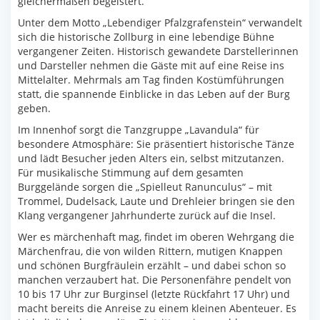
gleichermaßen begeistert.
Unter dem Motto „Lebendiger Pfalzgrafenstein“ verwandelt
sich die historische Zollburg in eine lebendige Bühne
vergangener Zeiten. Historisch gewandete Darstellerinnen
und Darsteller nehmen die Gäste mit auf eine Reise ins
Mittelalter. Mehrmals am Tag finden Kostümführungen
statt, die spannende Einblicke in das Leben auf der Burg
geben.
Im Innenhof sorgt die Tanzgruppe „Lavandula“ für
besondere Atmosphäre: Sie präsentiert historische Tänze
und lädt Besucher jeden Alters ein, selbst mitzutanzen.
Für musikalische Stimmung auf dem gesamten
Burggelände sorgen die „Spielleut Ranunculus“ – mit
Trommel, Dudelsack, Laute und Drehleier bringen sie den
Klang vergangener Jahrhunderte zurück auf die Insel.
Wer es märchenhaft mag, findet im oberen Wehrgang die
Märchenfrau, die von wilden Rittern, mutigen Knappen
und schönen Burgfräulein erzählt – und dabei schon so
manchen verzaubert hat. Die Personenfähre pendelt von
10 bis 17 Uhr zur Burginsel (letzte Rückfahrt 17 Uhr) und
macht bereits die Anreise zu einem kleinen Abenteuer. Es