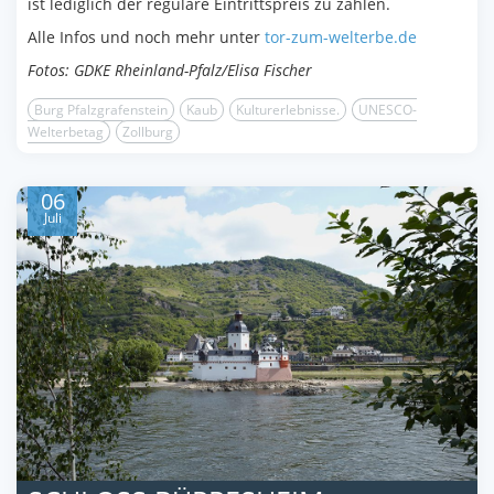
ist lediglich der reguläre Eintrittspreis zu zahlen.
Alle Infos und noch mehr unter
tor-zum-welterbe.de
Fotos: GDKE Rheinland-Pfalz/Elisa Fischer
Burg Pfalzgrafenstein
Kaub
Kulturerlebnisse.
UNESCO-
Welterbetag
Zollburg
06
Juli