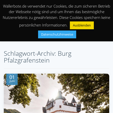
Wällerbote.de verwendet nur Cookies, die zum sicheren Betrieb
der Webseite nötig sind und um Ihnen das bestmögliche
Nutzererlebnis zu gewährleisten. Diese Cookies speichern keine
persönlichen Informationen.
Ausblenden
Datenschutzhinweise
Schlagwort-Archiv: Burg
Pfalzgrafenstein
01
Juni