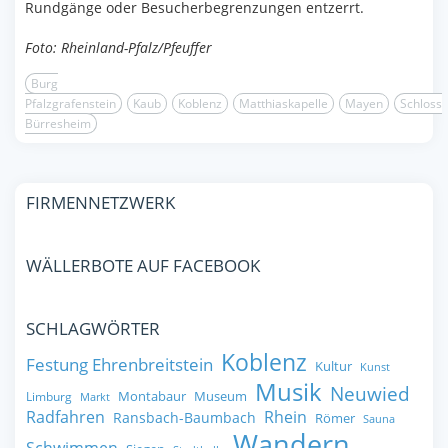
Rundgänge oder Besucherbegrenzungen entzerrt.
Foto: Rheinland-Pfalz/Pfeuffer
Burg
Pfalzgrafenstein
Kaub
Koblenz
Matthiaskapelle
Mayen
Schloss
Bürresheim
FIRMENNETZWERK
WÄLLERBOTE AUF FACEBOOK
SCHLAGWÖRTER
Koblenz
Festung Ehrenbreitstein
Kultur
Kunst
Musik
Neuwied
Montabaur
Museum
Limburg
Markt
Radfahren
Rhein
Ransbach-Baumbach
Römer
Sauna
Wandern