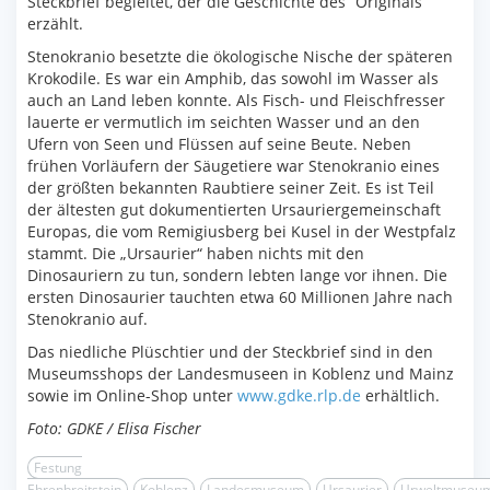
Steckbrief begleitet, der die Geschichte des “Originals”
erzählt.
Stenokranio besetzte die ökologische Nische der späteren
Krokodile. Es war ein Amphib, das sowohl im Wasser als
auch an Land leben konnte. Als Fisch- und Fleischfresser
lauerte er vermutlich im seichten Wasser und an den
Ufern von Seen und Flüssen auf seine Beute. Neben
frühen Vorläufern der Säugetiere war Stenokranio eines
der größten bekannten Raubtiere seiner Zeit. Es ist Teil
der ältesten gut dokumentierten Ursauriergemeinschaft
Europas, die vom Remigiusberg bei Kusel in der Westpfalz
stammt. Die „Ursaurier“ haben nichts mit den
Dinosauriern zu tun, sondern lebten lange vor ihnen. Die
ersten Dinosaurier tauchten etwa 60 Millionen Jahre nach
Stenokranio auf.
Das niedliche Plüschtier und der Steckbrief sind in den
Museumsshops der Landesmuseen in Koblenz und Mainz
sowie im Online-Shop unter
www.gdke.rlp.de
erhältlich.
Foto: GDKE / Elisa Fischer
Festung
Ehrenbreitstein
Koblenz
Landesmuseum
Ursaurier
Urweltmuseu