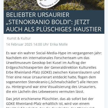
BELIEBTER URSAURIER
„STENOKRANIO BOLDI”: JETZT
AUCH ALS PLÜSCHIGES HAUSTIER
Kunst & Kultur
14 Februar 2025 14:00 Uhr
Erika Molle
Es war ein wahrer Social-Media-Hype im vergangenen Jahr:
Nachdem ein internationales Forscherteam um das
Urweltmuseum Geoskop bei Kusel im Auftrag der
Erdgeschichtsexperten der Generaldirektion Kulturelles
Erbe Rheinland-Pfalz (GDKE) zwischen Kaiserslautern und
Trier eine neue Ursaurierart entdeckt hatte, flogen dem
sogenannten Stenokranio („Schmalschädler“) alle Herzen
zu. Hintergrund war eine Visualisierung des Ursauriers,
die ein Lächeln des Lebewesens vermuten lässt.
Das jetzt erschienene Plüschtier, das ab sofort bei der
GDKE Rheinland-Pfalz erhältlich ist, wird von einem