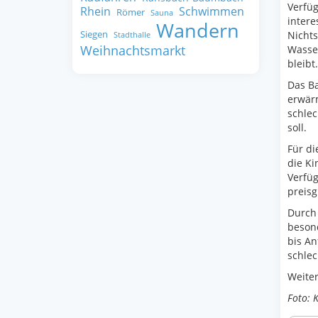
Verfüg
Rhein
Schwimmen
Römer
Sauna
intere
Wandern
Siegen
Nicht
Stadthalle
Weihnachtsmarkt
Wasser
bleibt.
Das Ba
erwär
schlec
soll.
Für di
die Ki
Verfüg
preisg
Durch 
besond
bis An
schlec
Weiter
Foto: 