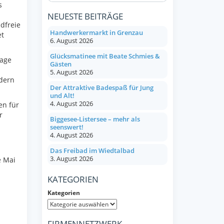
s
NEUESTE BEITRÄGE
dfreie
Handwerkermarkt in Grenzau
et
6. August 2026
Glücksmatinee mit Beate Schmies &
lage
Gästen
5. August 2026
dern
Der Attraktive Badespaß für Jung
und Alt!
4. August 2026
en für
r
Biggesee-Listersee – mehr als
seenswert!
4. August 2026
Das Freibad im Wiedtalbad
3. August 2026
e Mai
KATEGORIEN
Kategorien
FIRMENNETZWERK