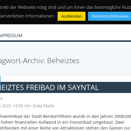
trieb der Webseite nötig sind und um Ihnen das bestmögliche Nutze
persönlichen Informationen.
Ausblenden
Datenschutzhinweise
IMPRESSUM
agwort-Archiv: Beheiztes
EIZTES FREIBAD IM SAYNTAL
it
i 2025 14:00 Uhr
Erika Molle
chwimmbad der Stadt Bendorf/Rhein wurde in den Jahren 2008/20
hohen finanziellen Aufwand in ein Freizeitbad umgebaut. Zwei
ahlbecken mit einer Reihe von Attraktionen stehen den Gästen zur