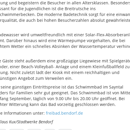
ung und begeistern die Besucher in allen Altersklassen. Besonder
ssant für die Jugendlichen ist die Breitrutsche ins
schwimmerbecken. Die moderne Badetechnik sorgt für eine einwan
qualität, die auch bei hohen Besucherzahlen absolut gewährleist
dewasser wird umweltfreundlich mit einer Solar-Flex-Absorberan
mt. Darüber hinaus wird eine Wärmepumpe vorgehalten, die bei
htem Wetter ein schnelles Absinken der Wassertemperatur verhin
e Gäste steht außerdem eine großzügige Liegewiese mit Spielgerät
nder, einer Beach-Volleyball- Anlage und einem Kleinfußballfeld zu
ung. Nicht zuletzt lädt der Kiosk mit einem reichhaltigen und
ünstigen Angebot zum Verweilen ein.
seine günstigen Eintrittspreise ist das Schwimmbad im Sayntal
ers für Familien sehr gut geeignet. Das Schwimmbad ist von Mitt
fang September, täglich von 9.00 Uhr bis 20.00 Uhr geöffnet. Bei
hter Witterung kann das Bad vorzeitig geschlossen werden.
e Informationen unter:
freibad.bendorf.de
Klaus Kux/Stadtwerke Bendorf