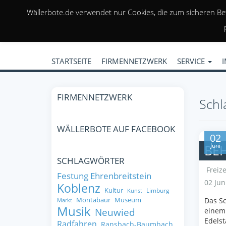
Wällerbote.de verwendet nur Cookies, die zum sicheren Be
STARTSEITE
FIRMENNETZWERK
SERVICE
FIRMENNETZWERK
Schl
WÄLLERBOTE AUF FACEBOOK
02
Juni
BEH
SCHLAGWÖRTER
Freize
Festung Ehrenbreitstein
02 Jun
Koblenz
Kultur
Limburg
Kunst
Montabaur
Museum
Das S
Markt
Musik
Neuwied
einem 
Edelst
Radfahren
Ransbach-Baumbach