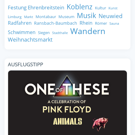
Koblenz
Festung Ehrenbreitstein
Kultur
Kunst
Musik
Neuwied
Montabaur
Museum
Limburg
Markt
Radfahren
Rhein
Ransbach-Baumbach
Römer
Sauna
Wandern
Schwimmen
Siegen
Stadthalle
Weihnachtsmarkt
AUSFLUGSTIPP