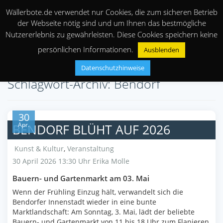
Wällerbote.de verwendet nur Cookies, die zum sicheren Betrieb
der Webseite nötig sind und um Ihnen das bestmögliche
Nutzererlebnis zu gewährleisten. Diese Cookies speichern keine
persönlichen Informationen.
Ausblenden
Datenschutzhinweise
Schlagwort-Archiv: Bendorf
30
Apr.
BENDORF BLÜHT AUF 2026
Kunst & Kultur
,
Veranstaltung
30 April 2026 13:30 Uhr
Erika Molle
Bauern- und Gartenmarkt am 03. Mai
Wenn der Frühling Einzug hält, verwandelt sich die
Bendorfer Innenstadt wieder in eine bunte
Marktlandschaft: Am Sonntag, 3. Mai, lädt der beliebte
Bauern- und Gartenmarkt von 11 bis 18 Uhr zum Flanieren,