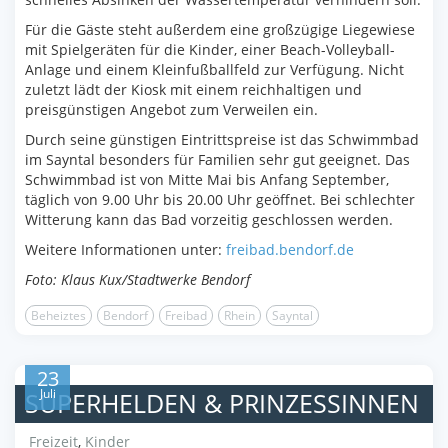
Für die Gäste steht außerdem eine großzügige Liegewiese
mit Spielgeräten für die Kinder, einer Beach-Volleyball-
Anlage und einem Kleinfußballfeld zur Verfügung. Nicht
zuletzt lädt der Kiosk mit einem reichhaltigen und
preisgünstigen Angebot zum Verweilen ein.
Durch seine günstigen Eintrittspreise ist das Schwimmbad
im Sayntal besonders für Familien sehr gut geeignet. Das
Schwimmbad ist von Mitte Mai bis Anfang September,
täglich von 9.00 Uhr bis 20.00 Uhr geöffnet. Bei schlechter
Witterung kann das Bad vorzeitig geschlossen werden.
Weitere Informationen unter:
freibad.bendorf.de
Foto: Klaus Kux/Stadtwerke Bendorf
Beheiztes
Bendorf
Freibad
Rhein
Sayntal
23
Juli
SUPERHELDEN & PRINZESSINNEN
Freizeit
,
Kinder