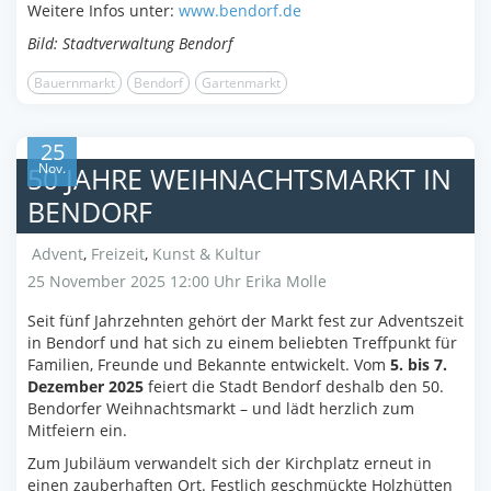
Weitere Infos unter:
www.bendorf.de
Bild: Stadtverwaltung Bendorf
Bauernmarkt
Bendorf
Gartenmarkt
25
Nov.
50 JAHRE WEIHNACHTSMARKT IN
BENDORF
Advent
,
Freizeit
,
Kunst & Kultur
25 November 2025 12:00 Uhr
Erika Molle
Seit fünf Jahrzehnten gehört der Markt fest zur Adventszeit
in Bendorf und hat sich zu einem beliebten Treffpunkt für
Familien, Freunde und Bekannte entwickelt. Vom
5. bis 7.
Dezember 2025
feiert die Stadt Bendorf deshalb den 50.
Bendorfer Weihnachtsmarkt – und lädt herzlich zum
Mitfeiern ein.
Zum Jubiläum verwandelt sich der Kirchplatz erneut in
einen zauberhaften Ort. Festlich geschmückte Holzhütten