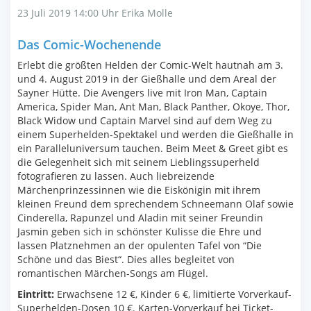
23 Juli 2019 14:00 Uhr
Erika Molle
Das Comic-Wochenende
Erlebt die größten Helden der Comic-Welt hautnah am 3.
und 4. August 2019 in der Gießhalle und dem Areal der
Sayner Hütte. Die Avengers live mit Iron Man, Captain
America, Spider Man, Ant Man, Black Panther, Okoye, Thor,
Black Widow und Captain Marvel sind auf dem Weg zu
einem Superhelden-Spektakel und werden die Gießhalle in
ein Paralleluniversum tauchen. Beim Meet & Greet gibt es
die Gelegenheit sich mit seinem Lieblingssuperheld
fotografieren zu lassen. Auch liebreizende
Märchenprinzessinnen wie die Eiskönigin mit ihrem
kleinen Freund dem sprechendem Schneemann Olaf sowie
Cinderella, Rapunzel und Aladin mit seiner Freundin
Jasmin geben sich in schönster Kulisse die Ehre und
lassen Platznehmen an der opulenten Tafel von “Die
Schöne und das Biest“. Dies alles begleitet von
romantischen Märchen-Songs am Flügel.
Eintritt:
Erwachsene 12 €, Kinder 6 €, limitierte Vorverkauf-
Superhelden-Dosen 10 €. Karten-Vorverkauf bei Ticket-