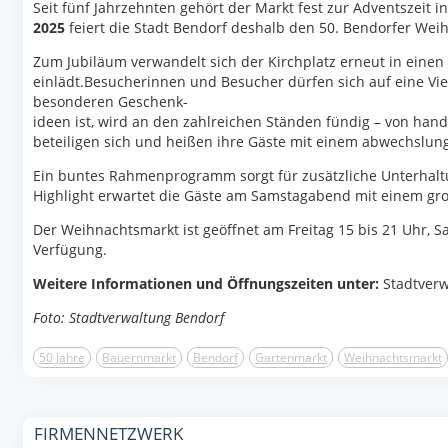
Seit fünf Jahrzehnten gehört der Markt fest zur Adventszeit 
2025
feiert die Stadt Bendorf deshalb den 50. Bendorfer Weih
Zum Jubiläum verwandelt sich der Kirchplatz erneut in eine
einlädt.Besucherinnen und Besucher dürfen sich auf eine Vie
besonderen Geschenk-
ideen ist, wird an den zahlreichen Ständen fündig – von hand
beteiligen sich und heißen ihre Gäste mit einem abwechslun
Ein buntes Rahmenprogramm sorgt für zusätzliche Unterhaltu
Highlight erwartet die Gäste am Samstagabend mit einem gro
Der Weihnachtsmarkt ist geöffnet am Freitag 15 bis 21 Uhr, S
Verfügung.
Weitere Informationen und Öffnungszeiten unter:
Stadtverw
Foto: Stadtverwaltung Bendorf
50 Jahre
Bauernmarkt
Bendorf
Gartenmarkt
Weihnachtsmarkt
FIRMENNETZWERK