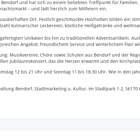
in Bendorf und hat sich zu einem beliebten Treffpunkt für Familie
nachtsmarkt – und lädt herzlich zum Mitfeiern ein.
n zauberhaften Ort. Festlich geschmückte Holzhütten bilden ein 
lzahl kulinarischer Leckereien, köstliche Heißgetränke und weihna
gefertigten Unikaten bis hin zu traditionellen Adventsartikeln. A
gsreichen Angebot, freundlichem Service und winterlichem Flair w
ng: Musikvereine, Chöre sowie Schulen aus Bendorf und der Regio
ßen Jubiläumskonzert, das die Herzen erwärmt und den Kirchplatz 
amstag 12 bis 21 Uhr und Sonntag 11 bis 18.30 Uhr. Wie in den Jah
altung Bendorf, Stadtmarketing u. Kultur, Im Stadtpark 1-2, 56170