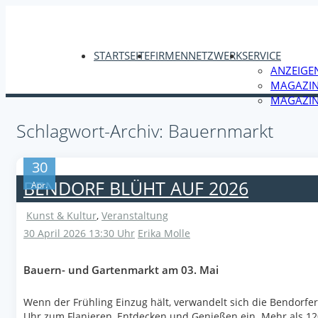
STARTSEITE
FIRMENNETZWERK
SERVICE
ANZEIGE
MAGAZIN
MAGAZIN
Schlagwort-Archiv: Bauernmarkt
30
BENDORF BLÜHT AUF 2026
Apr.
Kunst & Kultur
,
Veranstaltung
30 April 2026 13:30 Uhr
Erika Molle
Bauern- und Gartenmarkt am 03. Mai
Wenn der Frühling Einzug hält, verwandelt sich die Bendorfer
Uhr zum Flanieren, Entdecken und Genießen ein. Mehr als 120