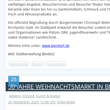
vielfältiges Angebot. Besucherinnen und Besucher finden hi
Keramik oder Eisen bis hin zu Gartenmöbeln, Schmuck und Tex
Fisch und Winzerprodukte an.
Die offizielle Begrüßung durch Bürgermeister Christoph Moh
Kirchplatz statt. Im Stadtpark erwartet die Besucher zude
und Organisationen wie Polizei, DRK, Jugendfeuerwehr und TH
sowie moderner Landtechnik.
Weitere Infos unter:
www.bendorf.de
Bild: Stadtverwaltung Bendorf
Bauernmarkt
Bendorf
Gartenmarkt
25
50 JAHRE WEIHNACHTSMARKT IN 
Nov.
Advent
,
Freizeit
,
Kunst & Kultur
25 November 2025 12:00 Uhr
Erika Molle