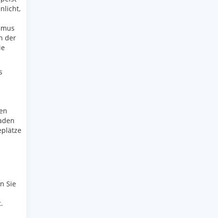
nlicht,
smus
n der
ie
s
ten
laden
plätze
n Sie
.