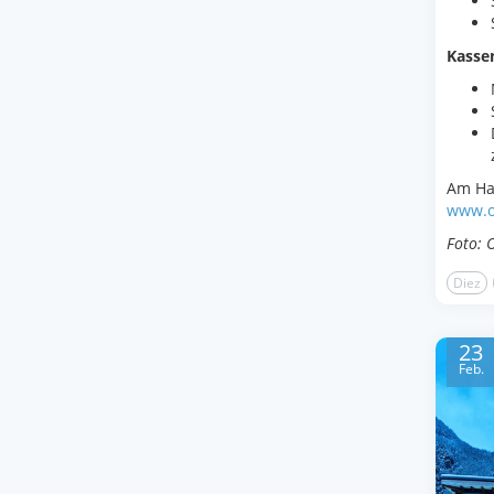
Kassen
Am Hal
www.o
Foto: 
Diez
23
Feb.