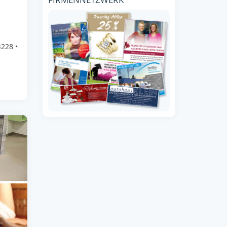
228 •