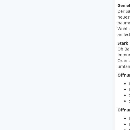
Genie
Der S
neuest
baumel
Wohl u
an lec
Stark
Ob Ba
Immun
Oranie
umfan
Öffnu
Öffnu