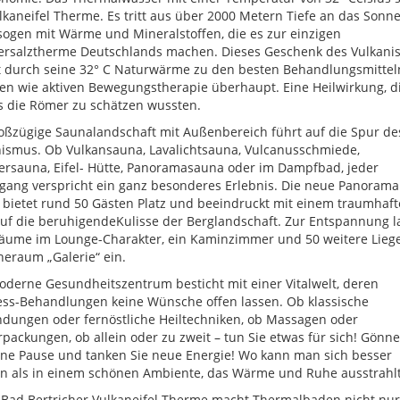
lkaneifel Therme. Es tritt aus über 2000 Metern Tiefe an das Sonne
sogen mit Wärme und Mineralstoffen, die es zur einzigen
ersalztherme Deutschlands machen. Dieses Geschenk des Vulkani
t durch seine 32° C Naturwärme zu den besten Behandlungsmittel
en wie aktiven Bewegungstherapie überhaupt. Eine Heilwirkung, d
s die Römer zu schätzen wussten.
oßzügige Saunalandschaft mit Außenbereich führt auf die Spur de
ismus. Ob Vulkansauna, Lavalichtsauna, Vulcanusschmiede,
ersauna, Eifel- Hütte, Panoramasauna oder im Dampfbad, jeder
ang verspricht ein ganz besonderes Erlebnis. Die neue Panorama
bietet rund 50 Gästen Platz und beeindruckt mit einem traumhaf
auf die beruhigendeKulisse der Berglandschaft. Zur Entspannung 
äume im Lounge-Charakter, ein Kaminzimmer und 50 weitere Liege
eraum „Galerie“ ein.
derne Gesundheitszentrum besticht mit einer Vitalwelt, deren
ss-Behandlungen keine Wünsche offen lassen. Ob klassische
dungen oder fernöstliche Heiltechniken, ob Massagen oder
packungen, ob allein oder zu zweit – tun Sie etwas für sich! Gönne
ine Pause und tanken Sie neue Energie! Wo kann man sich besser
n als in einem schönen Ambiente, das Wärme und Ruhe ausstrahlt
 Bad Bertricher Vulkaneifel Therme macht Thermalbaden nicht nur