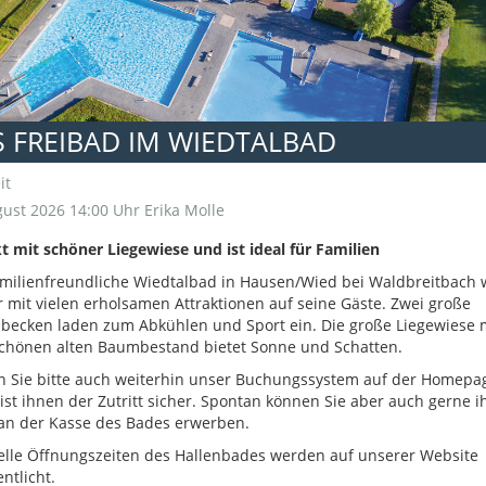
 FREIBAD IM WIEDTALBAD
it
ust 2026 14:00 Uhr
Erika Molle
t mit schöner Liegewiese und ist ideal für Familien
milienfreundliche Wiedtalbad in Hausen/Wied bei Waldbreitbach 
 mit vielen erholsamen Attraktionen auf seine Gäste. Zwei große
ecken laden zum Abkühlen und Sport ein. Die große Liegewiese 
chönen alten Baumbestand bietet Sonne und Schatten.
 Sie bitte auch weiterhin unser Buchungssystem auf der Homepa
ist ihnen der Zutritt sicher. Spontan können Sie aber auch gerne i
an der Kasse des Bades erwerben.
elle Öffnungszeiten des Hallenbades werden auf unserer Website
entlicht.