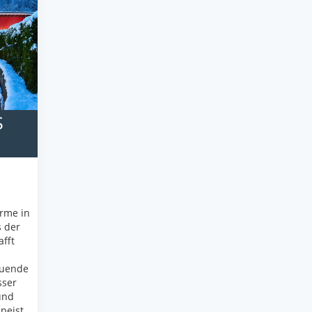
S
erme in
s der
fft
tuende
sser
und
peist