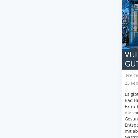
VUL
GUT
Freize
23 Feb
Es gib
Bad Be
Extra-
die vo
Gesund
Entsp
mit a
Gastro