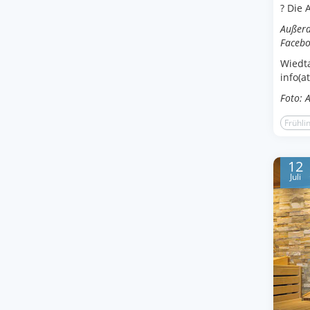
? Die 
Außerd
Facebo
Wiedta
info(a
Foto: 
Frühli
12
Juli