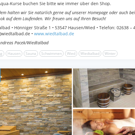
Aqua-Kurse buchen Sie bitte wie immer über den Shop.
em halten wir Sie natürlich gerne auf unserer Homepage oder auch bei
ok auf dem Laufenden. Wir freuen uns auf Ihren Besuch!
lbad • Hönniger Straße 1 • 53547 Hausen/Wied • Telefon: 02638 – 4
t)wiedtalbad.de •
www.wiedtalbad.de
Andreas Pacek/Wiedtalbad
ng
Hausen
Sauna
Schwimmen
Wied
Wiedtalbad
Winter