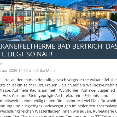
KANEIFELTHERME BAD BERTRICH: DA
E LIEGT SO NAH!
it
ruar 2026 14:00 Uhr
Erika Molle
t Orte, an denen man den Alltag rasch vergisst! Die Vulkaneifel Th
rtrich ist ein solcher Ort. Freuen Sie sich auf ein Wellness-Erlebni
Klasse. Auf mehr Raum, auf mehr Wohlfühlen. Auf zwei Etagen scha
n Holz, Glas und Stein geprägte Architektur eine Erlebnis- und
heitswelt in einer völlig neuen Dimension. Mit viel Platz für wohl
annung und ausgiebiges Badevergnügen im heilenden Thermalwa
bwechslungsreichen Wasserflächen innen wie außen, Ruhegalerie 
nomie. Das Thermalwasser mit einer Temperatur von 32° Celsius s