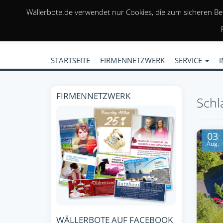
Wällerbote.de verwendet nur Cookies, die zum sicheren Be
STARTSEITE
FIRMENNETZWERK
SERVICE
FIRMENNETZWERK
Schl
03
Aug.
WÄLLERBOTE AUF FACEBOOK