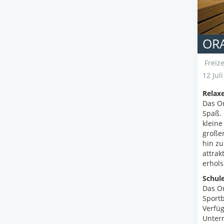
ORA
Freize
12 Jul
Relax
Das Or
Spaß.
kleine
große
hin zu
attrak
erhols
Schul
Das Or
Sportb
Verfüg
Unterr