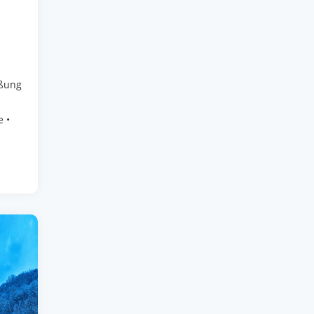
eßung
e •