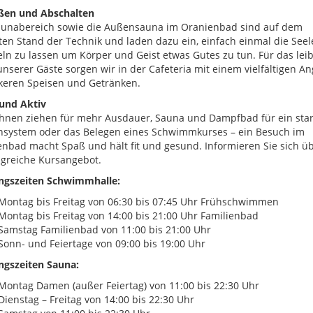
ßen und Abschalten
aunabereich sowie die Außensauna im Oranienbad sind auf dem
en Stand der Technik und laden dazu ein, einfach einmal die Seel
n zu lassen um Körper und Geist etwas Gutes zu tun. Für das leib
nserer Gäste sorgen wir in der Cafeteria mit einem vielfältigen A
keren Speisen und Getränken.
 und Aktiv
hnen ziehen für mehr Ausdauer, Sauna und Dampfbad für ein sta
system oder das Belegen eines Schwimmkurses – ein Besuch im
nbad macht Spaß und hält fit und gesund. Informieren Sie sich ü
greiche Kursangebot.
ngszeiten Schwimmhalle:
Montag bis Freitag von 06:30 bis 07:45 Uhr Frühschwimmen
Montag bis Freitag von 14:00 bis 21:00 Uhr Familienbad
Samstag Familienbad von 11:00 bis 21:00 Uhr
Sonn- und Feiertage von 09:00 bis 19:00 Uhr
ngszeiten Sauna:
Montag Damen (außer Feiertag) von 11:00 bis 22:30 Uhr
Dienstag – Freitag von 14:00 bis 22:30 Uhr