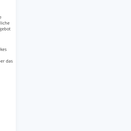
e
liche
ngebot
rkes
ber das