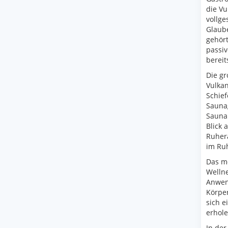
die Vu
vollge
Glaub
gehör
passiv
bereit
Die gr
Vulkan
Schief
Saunag
Sauna 
Blick 
Ruher
im Ruh
Das mo
Wellne
Anwen
Körper
sich e
erhole
In der