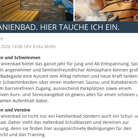
NIENBAD. HIER TAUCHE ICH EIN.
it
i 2026 14:00 Uhr
Erika Molle
en und Schwimmen
anienbad bietet das ganze Jahr für Jung und Alt Entspannung, Sp
 In angenehmer und familienfreundlicher Atmosphäre können gro
 Badegäste eine Auszeit vom Alltag nehmen und neue Kraft tanken
n Schwimmbecken über einen modernen Sauna- und Ruhebereich 
m barrierefreien Zugang, ausreichend Parkplätzen sowie einem
tiven Kurs- und Serviceangebot ist gewiss alles für einen schönen
amen Aufenthalt dabei.
en und Vereine
anienbad ist nicht nur ein Familienbad sondern auch ein Schul- 
ad. Daher steht das Hallenbad Schulklassen und Vereinen zur
ung, denn sie finden hier ausgezeichnete Bedingungen für den
icht und das Training.