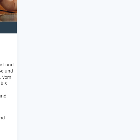
ort und
ße und
. Vom
bis
 und
und