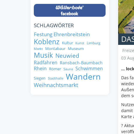
SCHLAGWÖRTER
Festung Ehrenbreitstein
DAS
Koblenz
Kultur
Limburg
Kunst
Montabaur
Museum
Markt
Freize
Musik
Neuwied
03 Aug
Radfahren
Ransbach-Baumbach
Rhein
Schwimmen
… lock
Römer
Sauna
Wandern
Das fa
Siegen
Stadthalle
wieder
Weihnachtsmarkt
Außenb
dem s
Nutzen
damit 
Karte 
? Aktu
veröff