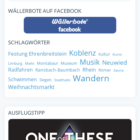
WÄLLERBOTE AUF FACEBOOK
SCHLAGWÖRTER
Koblenz
Festung Ehrenbreitstein
Kultur
Kunst
Musik
Neuwied
Montabaur
Museum
Limburg
Markt
Radfahren
Rhein
Ransbach-Baumbach
Römer
Sauna
Wandern
Schwimmen
Siegen
Stadthalle
Weihnachtsmarkt
AUSFLUGSTIPP