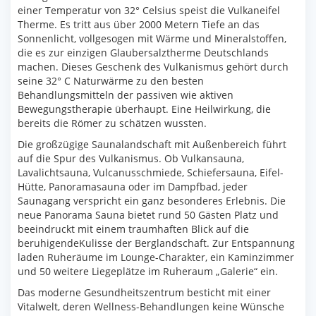
einer Temperatur von 32° Celsius speist die Vulkaneifel
Therme. Es tritt aus über 2000 Metern Tiefe an das
Sonnenlicht, vollgesogen mit Wärme und Mineralstoffen,
die es zur einzigen Glaubersalztherme Deutschlands
machen. Dieses Geschenk des Vulkanismus gehört durch
seine 32° C Naturwärme zu den besten
Behandlungsmitteln der passiven wie aktiven
Bewegungstherapie überhaupt. Eine Heilwirkung, die
bereits die Römer zu schätzen wussten.
Die großzügige Saunalandschaft mit Außenbereich führt
auf die Spur des Vulkanismus. Ob Vulkansauna,
Lavalichtsauna, Vulcanusschmiede, Schiefersauna, Eifel-
Hütte, Panoramasauna oder im Dampfbad, jeder
Saunagang verspricht ein ganz besonderes Erlebnis. Die
neue Panorama Sauna bietet rund 50 Gästen Platz und
beeindruckt mit einem traumhaften Blick auf die
beruhigendeKulisse der Berglandschaft. Zur Entspannung
laden Ruheräume im Lounge-Charakter, ein Kaminzimmer
und 50 weitere Liegeplätze im Ruheraum „Galerie“ ein.
Das moderne Gesundheitszentrum besticht mit einer
Vitalwelt, deren Wellness-Behandlungen keine Wünsche