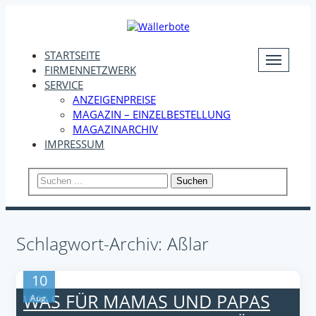
STARTSEITE
FIRMENNETZWERK
SERVICE
ANZEIGENPREISE
MAGAZIN – EINZELBESTELLUNG
MAGAZINARCHIV
IMPRESSUM
Suchen
Schlagwort-Archiv: Aßlar
10
WAS FÜR MAMAS UND PAPAS
Aug.