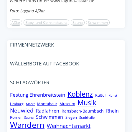
Weitere Infos unter: www.laguna-asslar.de
Foto: Laguna Aßlar
Aßlar
Baby- und Kleinkindsauna
Sauna
Schwimmen
FIRMENNETZWERK
WÄLLERBOTE AUF FACEBOOK
SCHLAGWÖRTER
Koblenz
Festung Ehrenbreitstein
Kultur
Kunst
Musik
Montabaur
Museum
Limburg
Markt
Neuwied
Radfahren
Rhein
Ransbach-Baumbach
Schwimmen
Römer
Siegen
Sauna
Stadthalle
Wandern
Weihnachtsmarkt