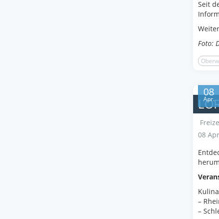
Seit d
Inform
Weite
Foto: 
Oberw
08
Apr.
LOR
Freize
08 Apr
Entde
herum 
Veran
Kulin
– Rhei
– Schl