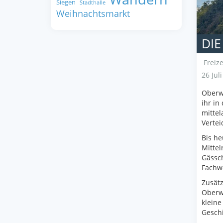
Siegen
Stadthalle
Weihnachtsmarkt
DIE
Freize
26 Jul
Oberwe
ihr in
mittel
Verte
Bis he
Mittel
Gässch
Fachwe
Zusät
Oberwe
kleine
Geschi