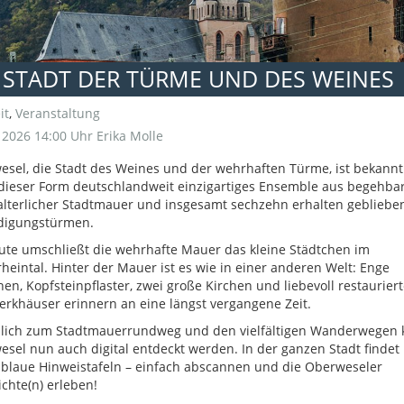
 STADT DER TÜRME UND DES WEINES
it
,
Veranstaltung
i 2026 14:00 Uhr
Erika Molle
sel, die Stadt des Weines und der wehrhaften Türme, ist bekannt
 dieser Form deutschlandweit einzigartiges Ensemble aus begehba
alterlicher Stadtmauer und insgesamt sechzehn erhalten gebliebe
idigungstürmen.
ute umschließt die wehrhafte Mauer das kleine Städtchen im
rheintal. Hinter der Mauer ist es wie in einer anderen Welt: Enge
en, Kopfsteinpflaster, zwei große Kirchen und liebevoll restauriert
rkhäuser erinnern an eine längst vergangene Zeit.
zlich zum Stadtmauerrundweg und den vielfältigen Wanderwegen 
sel nun auch digital entdeckt werden. In der ganzen Stadt finde
 blaue Hinweistafeln – einfach abscannen und die Oberweseler
chte(n) erleben!