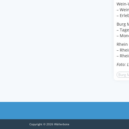
Wein-
– Wein
– Erleb
Burg 
– Tage
– Mond
Rhein
– Rhei
– Rhei
Foto: L
Burg 
Copyright © 2026 Wällerbote