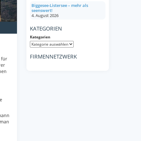
Biggesee-Listersee – mehr als
seenswert!
4. August 2026
KATEGORIEN
Kategorien
FIRMENNETZWERK
 für
rer
nen
e
kann
t man