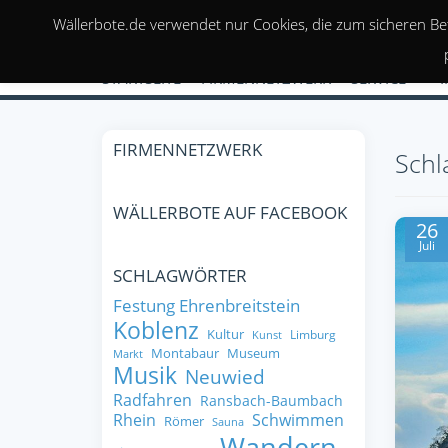
Wällerbote.de verwendet nur Cookies, die zum sicheren Be
STARTSEITE
FIRMENNETZWERK
SERVICE
FIRMENNETZWERK
Schl
WÄLLERBOTE AUF FACEBOOK
26
Juli
SCHLAGWÖRTER
Festung Ehrenbreitstein
Koblenz
Kultur
Limburg
Kunst
Montabaur
Museum
Markt
Musik
Neuwied
Radfahren
Ransbach-Baumbach
Rhein
Schwimmen
Römer
Sauna
Wandern