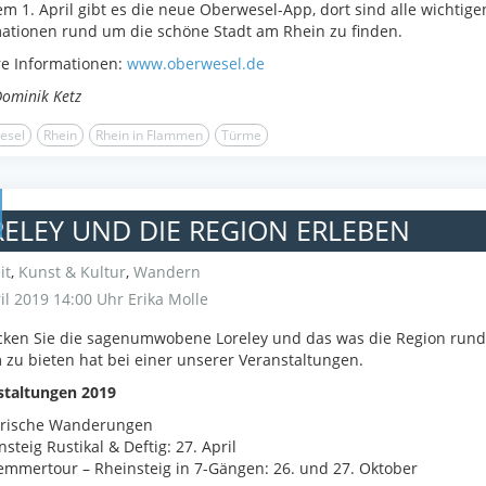
em 1. April gibt es die neue Oberwesel-App, dort sind alle wichtige
ationen rund um die schöne Stadt am Rhein zu finden.
re Informationen:
www.oberwesel.de
Dominik Ketz
esel
Rhein
Rhein in Flammen
Türme
ELEY UND DIE REGION ERLEBEN
it
,
Kunst & Kultur
,
Wandern
il 2019 14:00 Uhr
Erika Molle
cken Sie die sagenumwobene Loreley und das was die Region rund
zu bieten hat bei einer unserer Veranstaltungen.
staltungen 2019
arische Wanderungen
nsteig Rustikal & Deftig: 27. April
emmertour – Rheinsteig in 7-Gängen: 26. und 27. Oktober