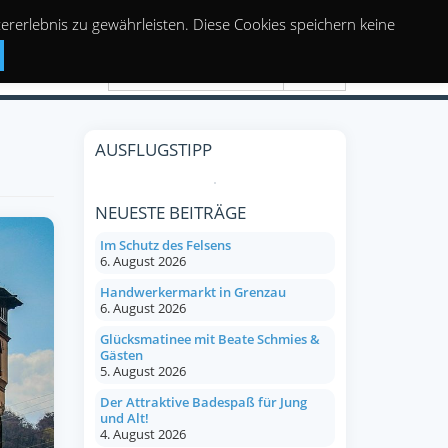
rerlebnis zu gewährleisten. Diese Cookies speichern keine
Suchen
AUSFLUGSTIPP
NEUESTE BEITRÄGE
Im Schutz des Felsens
6. August 2026
Handwerkermarkt in Grenzau
6. August 2026
Glücksmatinee mit Beate Schmies &
Gästen
5. August 2026
Der Attraktive Badespaß für Jung
und Alt!
4. August 2026