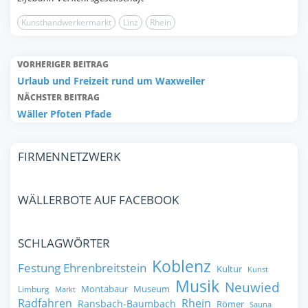
Kunsthandwerkermarkt
Linz
Rhein
VORHERIGER BEITRAG
Urlaub und Freizeit rund um Waxweiler
NÄCHSTER BEITRAG
Wäller Pfoten Pfade
FIRMENNETZWERK
WÄLLERBOTE AUF FACEBOOK
SCHLAGWÖRTER
Koblenz
Festung Ehrenbreitstein
Kultur
Kunst
Musik
Neuwied
Montabaur
Museum
Limburg
Markt
Radfahren
Rhein
Ransbach-Baumbach
Römer
Sauna