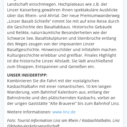
Landschaft einschmiegen. Hochplateaus wie z.B. der
Linzer Kaiserberg gewähren Ihnen spektakuläre Ausblicke
über das Rhein- und Ahrtal. Der neue Premiumwanderweg
„Linzer Basalt-Schleife“ nimmt Sie mit auf eine Reise durch
die Geschichte des Basaltabbaus. Historische Gebäude
und Relikte, naturräumliche Besonderheiten wie der
Schwarze See, Basaltskulpturen und Steinbrüche entlang
des Weges zeugen von der imposanten Linzer
Basaltgeschichte. Hinweisschilder und Infotafeln machen
Kulturgeschichte erlebbar und greifbar. Finales Highlight
ist die historische Linzer Altstadt. Sie lädt anschließend
zum Shoppen, Entspannen und Genießen ein.
UNSER INSIDERTIPP:
Kombinieren Sie die Fahrt mit der nostalgischen
Kasbachtalbahn mit einer romantischen, 10 km langen
Wanderung, vom Bahnhof Kalenborn aus, entlang der
Bahnstrecke und des plätschernden Kasbachs, vorbei an
der urigen Gaststätte “Alte Brauerei” bis zum Bahnhof Linz.
Weitere Informationen:
www.linz.de
Foto: Tourist-Information Linz am Rhein / Kasbachtalbahn, Linz
Eifebahn-Verkehrsgesellschaft