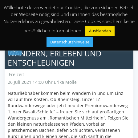
Wällerbote.de verwendet nur Cookies, die zum sicheren Betrieb
der Webseite nötig sind und um Ihnen das bestmögliche
Nutzererlebnis zu gewährleisten. Diese Cookies speichern keine
persönlichen Informationen.
Ausblenden
Datenschutzhinweise
26
Juli
WANDERN, ERLEBEN UND
ENTSCHLEUNIGEN
Freizeit
26 Juli 2021 14:00 Uhr
Erika Molle
Naturliebhaber kommen beim Wandern in und um Linz
voll auf Ihre Kosten. Ob Rheinsteig, Linzer LZ-
Rundwanderwege oder jetzt neu der Premiumwanderweg
“Linzer Basalt-Schleife” – freuen Sie sich auf großartigen
Wandergenuss am „Romantischen Mittelrhein“. Folgen Sie
den kleinen naturbelassenen Pfaden, vorbei an
plätschernden Bächen, tiefen Schluchten, verlassenen
Burgruinen und kleinen Seen, die sich sanft in die