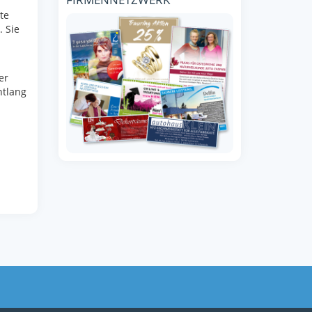
te
. Sie
er
ntlang