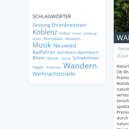
SCHLAGWÖRTER
Festung Ehrenbreitstein
Koblenz
Kultur
Limburg
Kunst
WA
Montabaur
Museum
Markt
Musik
Neuwied
Freize
Radfahren
Ransbach-Baumbach
26 Jul
Rhein
Schwimmen
Römer
Sauna
Wandern
Naturl
Siegen
Stadthalle
Ob Rhe
Weihnachtsmarkt
Premiu
Wander
naturb
verlas
einsch
spekta
Premiu
durch 
naturr