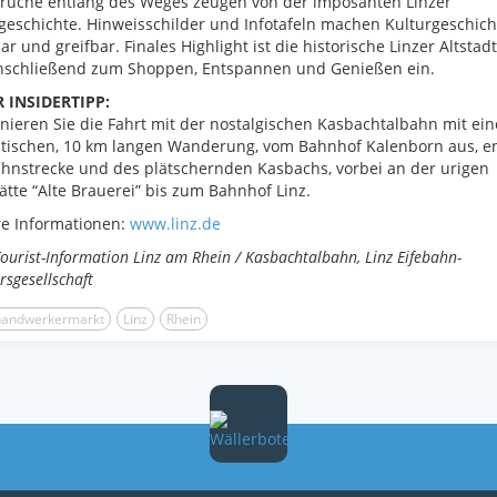
brüche entlang des Weges zeugen von der imposanten Linzer
geschichte. Hinweisschilder und Infotafeln machen Kulturgeschich
ar und greifbar. Finales Highlight ist die historische Linzer Altstadt
anschließend zum Shoppen, Entspannen und Genießen ein.
 INSIDERTIPP:
ieren Sie die Fahrt mit der nostalgischen Kasbachtalbahn mit ein
tischen, 10 km langen Wanderung, vom Bahnhof Kalenborn aus, e
hnstrecke und des plätschernden Kasbachs, vorbei an der urigen
ätte “Alte Brauerei” bis zum Bahnhof Linz.
e Informationen:
www.linz.de
Tourist-Information Linz am Rhein / Kasbachtalbahn, Linz Eifebahn-
rsgesellschaft
handwerkermarkt
Linz
Rhein