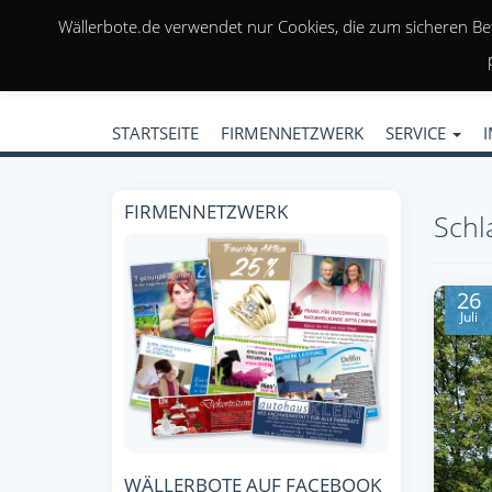
Wällerbote.de verwendet nur Cookies, die zum sicheren Be
STARTSEITE
FIRMENNETZWERK
SERVICE
FIRMENNETZWERK
Schl
26
Juli
WÄLLERBOTE AUF FACEBOOK