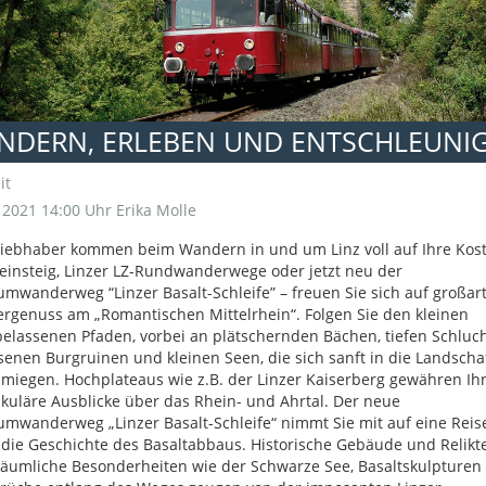
NDERN, ERLEBEN UND ENTSCHLEUNI
it
i 2021 14:00 Uhr
Erika Molle
iebhaber kommen beim Wandern in und um Linz voll auf Ihre Kost
insteig, Linzer LZ-Rundwanderwege oder jetzt neu der
mwanderweg “Linzer Basalt-Schleife” – freuen Sie sich auf großar
genuss am „Romantischen Mittelrhein“. Folgen Sie den kleinen
elassenen Pfaden, vorbei an plätschernden Bächen, tiefen Schluch
senen Burgruinen und kleinen Seen, die sich sanft in die Landscha
miegen. Hochplateaus wie z.B. der Linzer Kaiserberg gewähren Ih
kuläre Ausblicke über das Rhein- und Ahrtal. Der neue
mwanderweg „Linzer Basalt-Schleife“ nimmt Sie mit auf eine Reis
die Geschichte des Basaltabbaus. Historische Gebäude und Relikte
äumliche Besonderheiten wie der Schwarze See, Basaltskulpturen