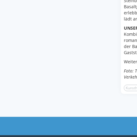
Stein
Basalt
erlebb
lädt 
UNSER
Kombin
roman
der Ba
Gastst
Weiter
Foto: 
Verkeh
Kunst