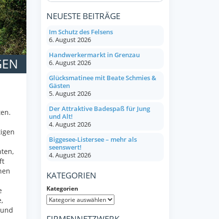
NEUESTE BEITRÄGE
Im Schutz des Felsens
6. August 2026
Handwerkermarkt in Grenzau
GEN
6. August 2026
Glücksmatinee mit Beate Schmies &
Gästen
5. August 2026
Der Attraktive Badespaß für Jung
en.
und Alt!
4. August 2026
tigen
Biggesee-Listersee – mehr als
seenswert!
ten,
4. August 2026
ft
nen
KATEGORIEN
Kategorien
e
,
 und
FIRMENNETZWERK