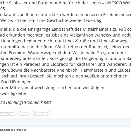
iche Schlösser und Burgen und natürlich der Limes – UNESCO Wel
005 –
n darauf, von Ihnen entdeckt zu werden. In unserem Erlebnismus
elt wird die römische Geschichte wieder lebendig!
r alle, die die einzigartige Landschaft des Mittelrheintals zu Fuß o
d erkunden möchten: es gibt eine Vielzahl von Wander- und Radt
d Hönningen beginnen nicht nur Limes-Straße und Limes-Radweg,
n unmittelbar an der RömerWelt treffen der Rheinsteig, einer der
sten Premium-Wanderwege mit dem Westerwald-Steig und dem
wanderweg aufeinander. Kurz gesagt, die Umgebung in und um B
gen ist ein Paradies und Eldorado für Radfahrer und Wanderer. 
ngen, sowie die Nachbarorte Rheinbrohl, Hammerstein und Leutes
 sich auf Ihren Besuch. Sie möchten einen Ausflug unternehmen?
! Bad Hönningen
in der Mitte von abwechslungsreichen und vielfältigen
swürdigkeiten.
Bad Hönningen/Dominik Ketz
önningen
Rhein
Wandern
RIGER BEITRAG