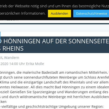
trieb der Webseite nötig sind und um Ihnen das bestmögliche Nutze
persönlichen Informationen.
Ausblenden
Datenschutzhinweise
IMPRESSUM
D HÖNNINGEN AUF DER SONNENSEITE
 RHEINS
it
,
Wandern
i 2020 14:00 Uhr
Erika Molle
nningen, die malerische Badestadt am romantischen Mittelrhein,
t durch seine sonnendurchfluteten Weinberge um Schloss Arenfel
Klima und die einzigartige Landschaft des Rheintals und vor allem
nntes Heilwasser. All dies macht Bad Hönningen zu einem ideale
bsziel! Genießen Sie Sparziergänge und Wanderungen entlang des
 und durch wildromantische Weinberge mit herrlichen Ausblicken
cken
e vielfältige und geschichtsträchtige Umgebung unserer Region: