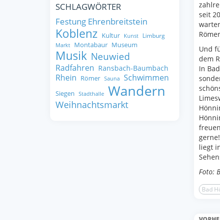
zahlre
SCHLAGWÖRTER
seit 2
Festung Ehrenbreitstein
warte
Koblenz
RömerW
Kultur
Limburg
Kunst
Montabaur
Museum
Markt
Und fü
Musik
Neuwied
dem Ra
Radfahren
Ransbach-Baumbach
In Ba
Rhein
Schwimmen
sonder
Römer
Sauna
Wandern
schön
Siegen
Stadthalle
Limes
Weihnachtsmarkt
Hönnin
Hönni
freuen
gerne
liegt 
Sehen
Foto: 
Bad H
VORHE