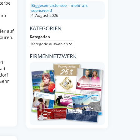
terbe
Biggesee-Listersee – mehr als
seenswert!
eum
4. August 2026
KATEGORIEN
der auf
Kategorien
ouren.
FIRMENNETZWERK
ad
Bad
dorf
 Sehr