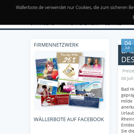
Wällerbote.de verwendet nur Cookies, die zum sicheren Be
STARTSEITE
FIRMENNETZWERK
SERVICE
04
FIRMENNETZWERK
Juli
BA
DES
Freize
04 Jul
Bad Hö
gepräg
milde 
anerka
Urlau
WÄLLERBOTE AUF FACEBOOK
Rheins
Entde
Sie di