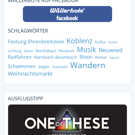
WÄLLERBOTE AUF FACEBOOK
SCHLAGWÖRTER
Koblenz
Festung Ehrenbreitstein
Kultur
Kunst
Musik
Neuwied
Montabaur
Museum
Limburg
Markt
Radfahren
Rhein
Ransbach-Baumbach
Römer
Sauna
Wandern
Schwimmen
Siegen
Stadthalle
Weihnachtsmarkt
AUSFLUGSTIPP