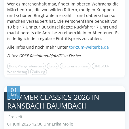
Wer es märchenhaft mag, findet im oberen Wehrgang die
Märchenfrau, die von wilden Rittern, mutigen Knappen
und schönen Burgfräulein erzählt – und dabei schon so
manchen verzaubert hat. Die Personenfähre pendelt von
10 bis 17 Uhr zur Burginsel (letzte Rückfahrt 17 Uhr) und
macht bereits die Anreise zu einem kleinen Abenteuer. Es
ist lediglich der reguläre Eintrittspreis zu zahlen.
Alle Infos und noch mehr unter
tor-zum-welterbe.de
Fotos: GDKE Rheinland-Pfalz/Elisa Fischer
Burg Pfalzgrafenstein
Kaub
Kulturerlebnisse.
UNESCO-
Welterbetag
Zollburg
01
Juni
SUMMER CLASSICS 2026 IN
RANSBACH BAUMBACH
Freizeit
01 Juni 2026 12:00 Uhr
Erika Molle