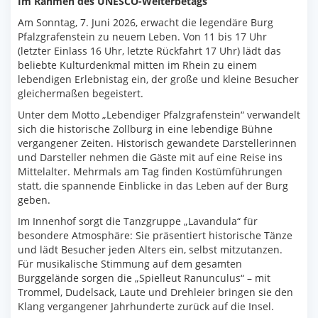
Im Rahmen des UNESCO-Welterbetags
Am Sonntag, 7. Juni 2026, erwacht die legendäre Burg
Pfalzgrafenstein zu neuem Leben. Von 11 bis 17 Uhr
(letzter Einlass 16 Uhr, letzte Rückfahrt 17 Uhr) lädt das
beliebte Kulturdenkmal mitten im Rhein zu einem
lebendigen Erlebnistag ein, der große und kleine Besucher
gleichermaßen begeistert.
Unter dem Motto „Lebendiger Pfalzgrafenstein“ verwandelt
sich die historische Zollburg in eine lebendige Bühne
vergangener Zeiten. Historisch gewandete Darstellerinnen
und Darsteller nehmen die Gäste mit auf eine Reise ins
Mittelalter. Mehrmals am Tag finden Kostümführungen
statt, die spannende Einblicke in das Leben auf der Burg
geben.
Im Innenhof sorgt die Tanzgruppe „Lavandula“ für
besondere Atmosphäre: Sie präsentiert historische Tänze
und lädt Besucher jeden Alters ein, selbst mitzutanzen.
Für musikalische Stimmung auf dem gesamten
Burggelände sorgen die „Spielleut Ranunculus“ – mit
Trommel, Dudelsack, Laute und Drehleier bringen sie den
Klang vergangener Jahrhunderte zurück auf die Insel.