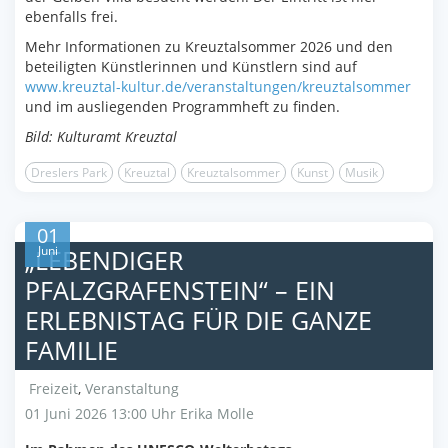
ebenfalls frei.
Mehr Informationen zu Kreuztalsommer 2026 und den
beteiligten Künstlerinnen und Künstlern sind auf
www.kreuztal-kultur.de/veranstaltungen/kreuztalsommer
und im ausliegenden Programmheft zu finden.
Bild: Kulturamt Kreuztal
Dreslers Park
Kreuztal
Kreuztalsommer
Kunst
Musik
01
Juni
„LEBENDIGER
PFALZGRAFENSTEIN“ – EIN
ERLEBNISTAG FÜR DIE GANZE
FAMILIE
Freizeit
,
Veranstaltung
01 Juni 2026 13:00 Uhr
Erika Molle