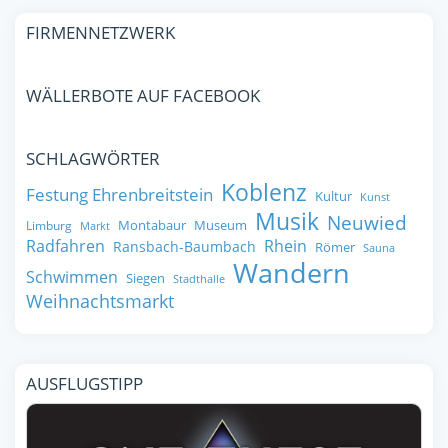
FIRMENNETZWERK
WÄLLERBOTE AUF FACEBOOK
SCHLAGWÖRTER
Koblenz
Festung Ehrenbreitstein
Kultur
Kunst
Musik
Neuwied
Montabaur
Museum
Limburg
Markt
Radfahren
Rhein
Ransbach-Baumbach
Römer
Sauna
Wandern
Schwimmen
Siegen
Stadthalle
Weihnachtsmarkt
AUSFLUGSTIPP