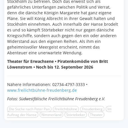
Stockholm zu befreien. Doch das erweist sich als
gefährliches Unterfangen zwischen Politik und Verrat,
denn die dänische Königin Margarete hat ganz eigene
Pläne. Sie will König Albrecht in ihrer Gewalt halten und
Stockholm einnehmen. Auch innerhalb der Hanse brodelt
es und so kämpft Störtebeker nicht nur gegen dänische
Kriegsschiffe, sondern auch gegen den ein oder anderen
Widerstand aus den eigenen Reihen. Als ihm ein
geheimnisvoller Meergeist erscheint, nimmt das
Abenteuer eine unerwartete Wendung.
Theater für Erwachsene • Piratenkomödie von Britt
Löwenstrom • Noch bis 12. September 2026
Nähere Informationen: 02734-4797-3333 •
www.freilichtbühne-freudenberg.de
Fotos: Südwestfälische Freilichtbühne Freudenberg e.V.
Die Suche nach Peter Pan
Freilichtbühne
Freudenberg
Im
Auftrag der Hanse
Nimmerland
Störtebeker
Theater