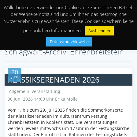
Wällerbote.de verwendet nur Cookies, die zum sicheren Betrieb
der Webseite nötig sind und um Ihnen das bestmögliche
Nutzererlebnis zu gewährleisten. Diese Cookies speichern keine
persönlichen Informationen.
Ausblenden
Datenschutzhinweise
Schlagwort-Archiv: Ehrenbreitstein
30
Juni
KLASSIKSERENADEN 2026
Allgemein
,
Veranstaltung
30 Juni 2026 14:00 Uhr
Erika Molle
Vom 1. bis zum 29. Juli 2026 finden die Sommerkonzerte
der Klassikserenaden im Kulturzentrum Festung
Ehrenbreitstein in Koblenz statt. Die Veranstaltungen
werden jeweils mittwochs um 17 Uhr in der Festungskirche
stattfinden. Der Eintritt ist im Rahmen des Festungstickets