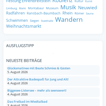
Koblenz
Festung Ehrenbreitstein
Kultur
Kunst
Musik
Neuwied
Montabaur
Museum
Limburg
Markt
Radfahren
Rhein
Ransbach-Baumbach
Römer
Sauna
Wandern
Schwimmen
Siegen
Stadthalle
Weihnachtsmarkt
AUSFLUGSTIPP
NEUESTE BEITRÄGE
Glücksmatinee mit Beate Schmies & Gästen
5. August 2026
Der Attraktive Badespaß für Jung und Alt!
4. August 2026
Biggesee-Listersee – mehr als seenswert!
4. August 2026
Das Freibad im Wiedtalbad
3. August 2026