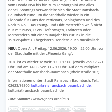
vom Honda NSX bis hin zum Lamborghini war alles
dabei. Sonntags verwandelte sich die Stadt Ransbach-
Baumbach rund um die Stadthalle wieder in ein
Eldorado für Fans der Petticoats, Schlaghosen und des
Rock ‘n‘ Roll. Das Young- und Oldtimertreffen weiß nicht
nur mit PKWs, LKWs, Lieferwagen, Traktoren oder
Motorrädern mit einem Baujahr bis zurück in die
1930er-Jahre zu begeistern, sondern auch musikalisch.
NEU:
Open-Air, Freitag, 12.06.2026, 19:00 – 22:00 Uhr, vor
der Stadthalle mit der „Phoenix Gang“.
2026 ist es wieder so weit: 12. + 13.06. jeweils von 17 –21
Uhr und am 14.06. von 11 – 17 Uhr. Auf dem Parkplatz
der Stadthalle Ransbach-Baumbach (Rheinstraße 103).
Informationen unter: Stadt Ransbach-Baumbach, Tel.:
02623/86300,
kulturkreis-ransbach-baumbach.de
,
kultur(at)ransbach-baumbach.de
Foto: Summer Classics/Jonas Kronimus
Autos
Ransbach-Baumbach
Stadthalle
Summer