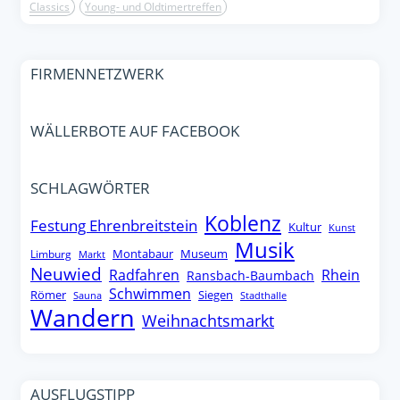
Classics
Young- und Oldtimertreffen
FIRMENNETZWERK
WÄLLERBOTE AUF FACEBOOK
SCHLAGWÖRTER
Koblenz
Festung Ehrenbreitstein
Kultur
Kunst
Musik
Montabaur
Museum
Limburg
Markt
Neuwied
Radfahren
Rhein
Ransbach-Baumbach
Schwimmen
Römer
Siegen
Sauna
Stadthalle
Wandern
Weihnachtsmarkt
AUSFLUGSTIPP