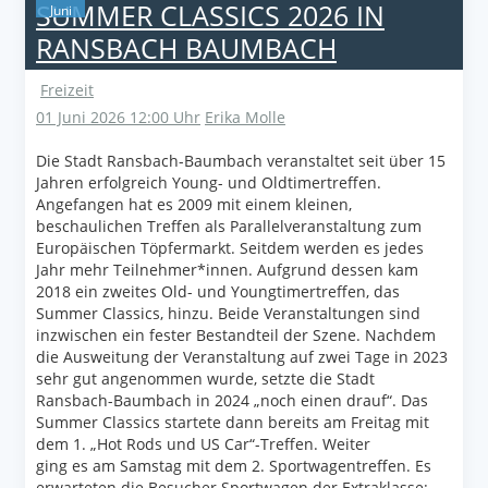
SUMMER CLASSICS 2026 IN
Juni
RANSBACH BAUMBACH
Freizeit
01 Juni 2026 12:00 Uhr
Erika Molle
Die Stadt Ransbach-Baumbach veranstaltet seit über 15
Jahren erfolgreich Young- und Oldtimertreffen.
Angefangen hat es 2009 mit einem kleinen,
beschaulichen Treffen als Parallelveranstaltung zum
Europäischen Töpfermarkt. Seitdem werden es jedes
Jahr mehr Teilnehmer*innen. Aufgrund dessen kam
2018 ein zweites Old- und Youngtimertreffen, das
Summer Classics, hinzu. Beide Veranstaltungen sind
inzwischen ein fester Bestandteil der Szene. Nachdem
die Ausweitung der Veranstaltung auf zwei Tage in 2023
sehr gut angenommen wurde, setzte die Stadt
Ransbach-Baumbach in 2024 „noch einen drauf“. Das
Summer Classics startete dann bereits am Freitag mit
dem 1. „Hot Rods und US Car“-Treffen. Weiter
ging es am Samstag mit dem 2. Sportwagentreffen. Es
erwarteten die Besucher Sportwagen der Extraklasse: