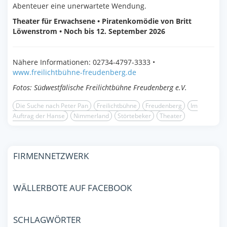
Abenteuer eine unerwartete Wendung.
Theater für Erwachsene • Piratenkomödie von Britt
Löwenstrom • Noch bis 12. September 2026
Nähere Informationen: 02734-4797-3333 •
www.freilichtbühne-freudenberg.de
Fotos: Südwestfälische Freilichtbühne Freudenberg e.V.
Die Suche nach Peter Pan
Freilichtbühne
Freudenberg
Im
Auftrag der Hanse
Nimmerland
Störtebeker
Theater
FIRMENNETZWERK
WÄLLERBOTE AUF FACEBOOK
SCHLAGWÖRTER