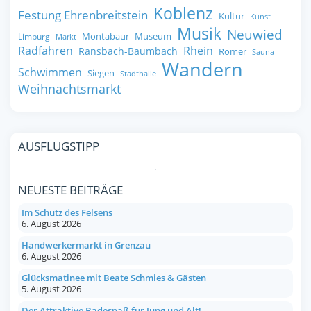
Koblenz
Festung Ehrenbreitstein
Kultur
Kunst
Musik
Neuwied
Montabaur
Museum
Limburg
Markt
Radfahren
Rhein
Ransbach-Baumbach
Römer
Sauna
Wandern
Schwimmen
Siegen
Stadthalle
Weihnachtsmarkt
AUSFLUGSTIPP
NEUESTE BEITRÄGE
Im Schutz des Felsens
6. August 2026
Handwerkermarkt in Grenzau
6. August 2026
Glücksmatinee mit Beate Schmies & Gästen
5. August 2026
Der Attraktive Badespaß für Jung und Alt!