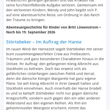
Piratenschiff gefangen gehalten und das Krokodil hat
seine furchteinflößende Aufgabe verloren. Gemeinsam mit
den verlorenen Kindern, Wendy und John begibt sich P.
auf eine abenteuerliche Reise, um Ordnung in das Reich
der Träume zu bringen.
Abenteuergeschichte für Kinder von Britt Löwenstrom •
Noch bis 19. September 2026
Störtebeker – Im Auftrag der Hanse
Im rauen Wind der Hansezeit segelt Störtebeker mit seiner
bunt zusammengewürfelten Crew aus Freibeutern,
Träumern und ganz besonderen Charakteren hinaus in die
Ostsee. Ihr Auftrag: den gefangenen König Albrecht aus
Stockholm zu befreien. Doch das erweist sich als
gefährliches Unterfangen zwischen Politik und Verrat,
denn die dänische Königin Margarete hat ganz eigene
Pläne. Sie will König Albrecht in ihrer Gewalt halten und
Stockholm einnehmen. Auch innerhalb der Hanse brodelt
es und so kämpft Störtebeker nicht nur gegen dänische
Kriegsschiffe, sondern auch gegen den ein oder anderen
Widerstand aus den eigenen Reihen. Als ihm ein
geheimnisvoller Meergeist erscheint, nimmt das