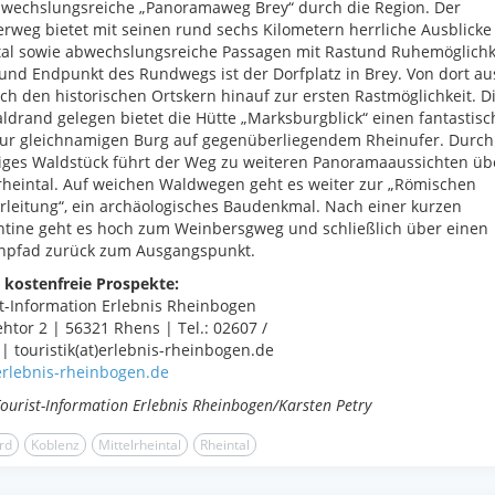
bwechslungsreiche „Panoramaweg Brey“ durch die Region. Der
weg bietet mit seinen rund sechs Kilometern herrliche Ausblicke 
tal sowie abwechslungsreiche Passagen mit Rastund Ruhemöglichk
 und Endpunkt des Rundwegs ist der Dorfplatz in Brey. Von dort au
ch den historischen Ortskern hinauf zur ersten Rastmöglichkeit. Di
drand gelegen bietet die Hütte „Marksburgblick“ einen fantastis
zur gleichnamigen Burg auf gegenüberliegendem Rheinufer. Durch
iges Waldstück führt der Weg zu weiteren Panoramaaussichten üb
rheintal. Auf weichen Waldwegen geht es weiter zur „Römischen
leitung“, ein archäologisches Baudenkmal. Nach einer kurzen
tine geht es hoch zum Weinbersgweg und schließlich über einen
npfad zurück zum Ausgangspunkt.
 kostenfreie Prospekte:
t-Information Erlebnis Rheinbogen
htor 2 | 56321 Rhens | Tel.: 02607 /
| touristik(at)erlebnis-rheinbogen.de
rlebnis-rheinbogen.de
Tourist-Information Erlebnis Rheinbogen/Karsten Petry
rd
Koblenz
Mittelrheintal
Rheintal