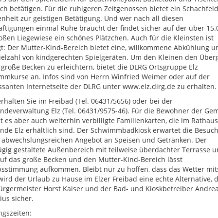
ich betätigen. Für die ruhigeren Zeitgenossen bietet ein Schachfel
nheit zur geistigen Betätigung. Und wer nach all diesen
ftigungen einmal Ruhe braucht der findet sicher auf der über 15.
ßen Liegewiese ein schönes Plätzchen. Auch für die Kleinsten ist
t: Der Mutter-Kind-Bereich bietet eine, willkommene Abkühlung u
ielzahl von kindgerechten Spielgeräten. Um den Kleinen den Über
 große Becken zu erleichtern, bietet die DLRG Ortsgruppe Elz
mkurse an. Infos sind von Herrn Winfried Weimer oder auf der
ssanten Internetseite der DLRG unter www.elz.dirg.de zu erhalten.
erhalten Sie im Freibad (Tel. 06431/5656) oder bei der
deverwaltung Elz (Tel. 06431/9575-46). Für die Bewohner der Ge
bt es aber auch weiterhin verbilligte Familienkarten, die im Rathaus
de Elz erhältlich sind. Der Schwimmbadkiosk erwartet die Besuch
 abwechslungsreichen Angebot an Speisen und Getränken. Der
gig gestaltete Außenbereich mit teilweise überdachter Terrasse 
auf das große Becken und den Mutter-Kind-Bereich lässt
sstimmung aufkommen. Bleibt nur zu hoffen, dass das Wetter mits
ird der Urlaub zu Hause im Elzer Freibad eine echte Alternative, 
ürgermeister Horst Kaiser und der Bad- und Kioskbetreiber Andre
ius sicher.
gszeiten: