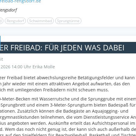
reibad-rengsdorf.de
Rengsdorf
d
Rengsdorf
Schwimmbad
Sprungtürme
ER FREIBAD: FÜR JEDEN WAS DABEI
it
i 2026 14:00 Uhr
Erika Molle
zer Freibad bietet abwechslungsreihe Betätigungsfelder und kann 
 Jahr wieder mit einem attraktiven Angebot aufwarten, das den
ich mit umliegenden Freibädern nicht scheuen muss.
0-Meter-Becken mit Wasserrutsche und die Sprunggrube mit einem
-Sprungbrett und einem 3-Meter-Sprungturm bieten Badespaß für 
tionen. Zusätzlich können die Badegäste an Aquajogging- und
gymnastikstunden teilnehmen, die vom Dienstleistungsservice A
ius angeboten werden. Auskünfte erteilt das Aufsichtspersonal im
d. Wem das noch nicht genug ist, der kann sich auch außerhalb d
s auf den Spielfeldern für Beachvolleyball, Basketball und Tischte