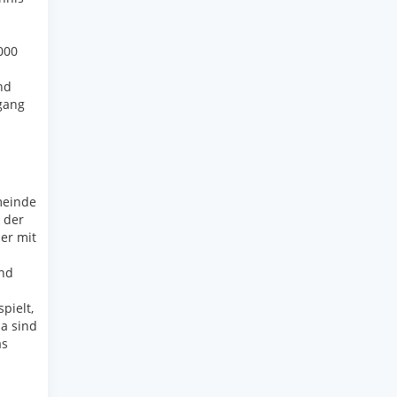
d
000
nd
gang
meinde
 der
er mit
und
pielt,
da sind
as