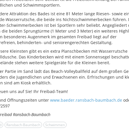
dlichen und Schwimmsportlern.
ere Attraktion des Bades ist eine 81 Meter lange Riesen- sowie ei
ide-Wasserrutsche, die beide ins Nichtsschwimmerbecken führen.
er-Schwimmerbecken ist bei Sportlern sehr beliebt. Angegliedert
n die beiden Sprungtürme (1 Meter und 3 Meter) ein weiteres Highl
in besonderes Augenmerk im gesamten Freibad liegt auf der
refreien, behinderten- und seniorengerechten Gestaltung.
sere Kleinsten gibt es ein extra Planschbecken mit Wasserrutsche
ldusche. Das Kinderbecken wird mit einem Sonnensegel beschatte
lände stehen weitere Spielgeräte für die Kleinen bereit.
er Partie im Sand lädt das Beach-Volleyballfeld auf dem großen G
ers die Jugendlichen und Erwachsenen ein. Erfrischungen und kl
n sind am Kiosk erhältlich.
euen uns auf Sie! Ihr Freibad-Team!
und Öffnungszeiten unter
www.baeder.ransbach-baumbach.de
od
/2597
Freibad Ransbach-Baumbach
d
Ransbach-Baumbach
Schwimmen