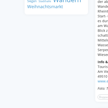
Siegen
der a
Stadthalle
Weihnachtsmarkt
Wander
Rhein
Start-
es dur
am Wal
Blick 
schatt
Mittel
Wasser
Serpen
Wiese
Info &
Touris
Am Vie
49510 
www.e
Foto: 
Boppa