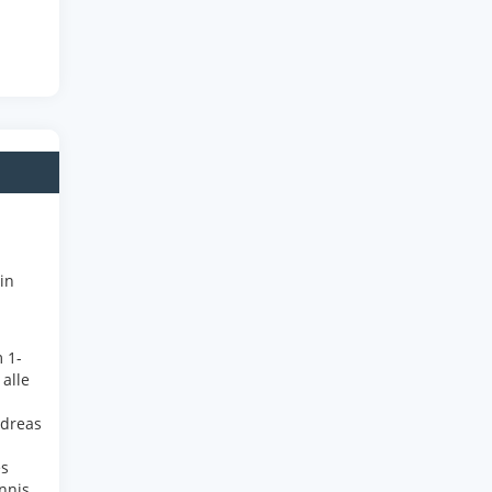
in
 1-
alle
ndreas
es
nnis