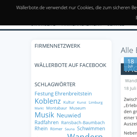
Wällerbote.de verwendet nur Cookies, die zum sicheren Be
STARTSEITE
FIRMENNETZWERK
SERVICE
FIRMENNETZWERK
Alle
18
WÄLLERBOTE AUF FACEBOOK
Juli
TAG
Wand
SCHLAGWÖRTER
18 Jul
Festung Ehrenbreitstein
Koblenz
Zwisch
Kultur
Limburg
Kunst
„Erleb
Montabaur
Museum
Markt
den gr
Musik
Neuwied
einer
Radfahren
Ransbach-Baumbach
Auszei
Rhein
Schwimmen
Römer
Sauna
Neben
Wandern