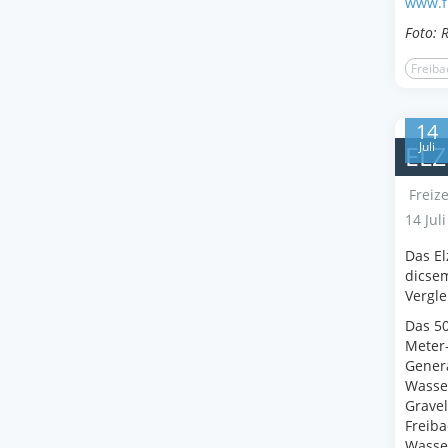
www.f
Foto: 
Freiba
14
Juli
ELZ
Freize
14 Jul
Das El
dicsem
Vergle
Das 5
Meter
Genera
Wasser
Gravel
Freiba
Wasser