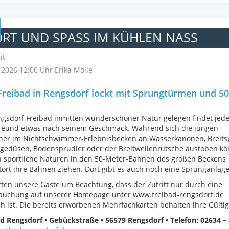
RT UND SPASS IM KÜHLEN NASS
it
i 2026 12:00 Uhr
Erika Molle
Freibad in Rengsdorf lockt mit Sprungtürmen und 5
n
gsdorf Freibad inmitten wunderschöner Natur gelegen findet jede
reund etwas nach seinem Geschmack. Während sich die jungen
her im Nichtschwimmer-Erlebnisbecken an Wasserkanonen, Breitsp
gedüsen, Bodensprudler oder der Breitwellenrutsche austoben kö
 sportliche Naturen in den 50-Meter-Bahnen des großen Beckens
ört ihre Bahnen ziehen. Dort gibt es auch noch eine Sprunganlage
tten unsere Gäste um Beachtung, dass der Zutritt nur durch eine
tbuchung auf unserer Homepage unter www.freibad-rengsdorf.de
h ist. Die bereits erworbenen Mehrfachkarten behalten ihre Gültig
d Rengsdorf • Gebückstraße • 56579 Rengsdorf • Telefon: 02634 – 