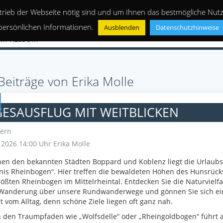
trieb der Webseite nötig sind und um Ihnen das bestmögliche Nutze
persönlichen Informationen.
Ausblenden
Datenschutzhinweise
IMPRESSUM
 Beiträge von Erika Molle
ESAUSFLUG MIT WEITBLICKEN
ern
i 2026 14:00 Uhr
Erika Molle
en den bekannten Städten Boppard und Koblenz liegt die Urlaubs
nis Rheinbogen“. Hier treffen die bewaldeten Höhen des Hunsrück
ößten Rheinbogen im Mittelrheintal. Entdecken Sie die Naturvielfal
 Wanderung über unsere Rundwanderwege und gönnen Sie sich ei
t vom Alltag, denn schöne Ziele liegen oft ganz nah.
 den Traumpfaden wie „Wolfsdelle“ oder „Rheingoldbogen“ führt 