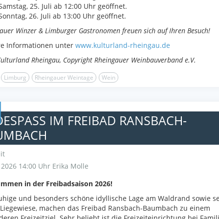
Samstag, 25. Juli ab 12:00 Uhr geöffnet.
Sonntag, 26. Juli ab 13:00 Uhr geöffnet.
auer Winzer & Limburger Gastronomen freuen sich auf Ihren Besuch!
re Informationen unter
www.kulturland-rheingau.de
Kulturland Rheingau, Copyright Rheingauer Weinbauverband e.V.
Limburg
Rheingauer Weintage
Wein
ESPASS IM FREIBAD RANSBACH-B
MBACH
it
i 2026 14:00 Uhr
Erika Molle
ommen in der Freibadsaison 2026!
uhige und besonders schöne idyllische Lage am Waldrand sowie s
 Liegewiese, machen das Freibad Ransbach-Baumbach zu einem
eren Freizeitziel. Sehr beliebt ist die Freizeiteinrichtung bei Famil