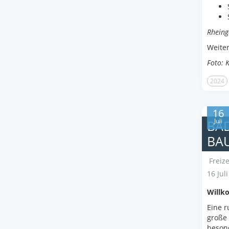
Rheing
Weite
Foto: 
2024
16
Juli
BAD
AU
Freize
16 Jul
Willk
Eine r
große
besond