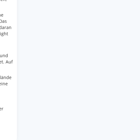
ne
 Das
 daran
ight
 und
t. Auf
elände
eine
er