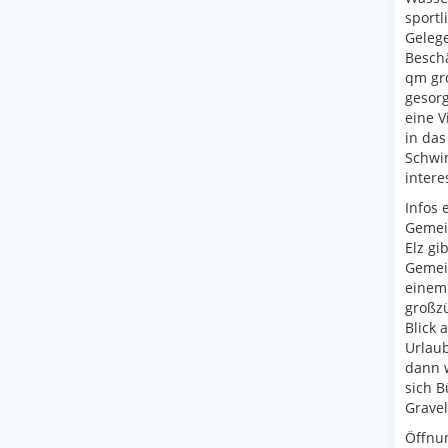
sportl
Gelege
Beschä
qm gro
gesorg
eine V
in das
Schwim
intere
Infos 
Gemein
Elz gi
Gemein
einem
großzü
Blick 
Urlaub
dann w
sich B
Gravel
Öffnun