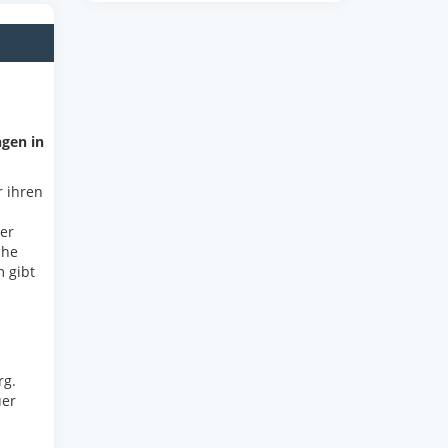
ngen in
r ihren
er
che
 gibt
rg.
uer