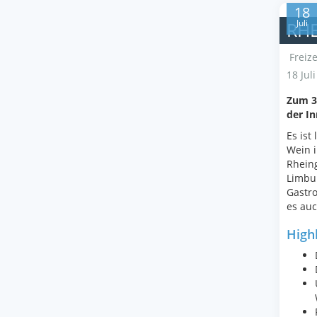
18
Juli
RH
Freize
18 Jul
Zum 37
der In
Es ist
Wein i
Rheing
Limbur
Gastro
es auc
Highl