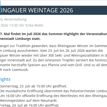
EINGAUER WEINTAGE 2026
it
,
Veranstaltung
i 2026 13:30 Uhr
Erika Molle
. Mal findet im Juli 2026 das Sommer-Highlight der Veranstaltu
nenstadt Limburgs statt.
 längst zur Tradition geworden, dass Rheingauer Winzer im Somme
n Limburg ausschenken. Vom 23. Juli bis 26. Juli 2026 warten die
auer Winzer wieder mit über 300 Sekt- und Weinspezialitäten in d
ger Innenstadt auf. Zu den erlesenen Tropfen serviert die heimis
nomie herzhafte Speisen aus Pfanne und vom Grill. Und zu all dem
h noch Livemusik.
ights
Donnerstag, 23. Juli ab 15:00 Uhr geöffnet.
Die musikalische Eröffnung übernimmt das Polizeiorchester Limbu
Um 16:00 Uhr offizielle Eröffnung des Weinfestes mit den Rheinga
Weinmajestäten auf dem Neumarkt.
Freitag, 24. Juli ab 16:00 Uhr geöffnet.