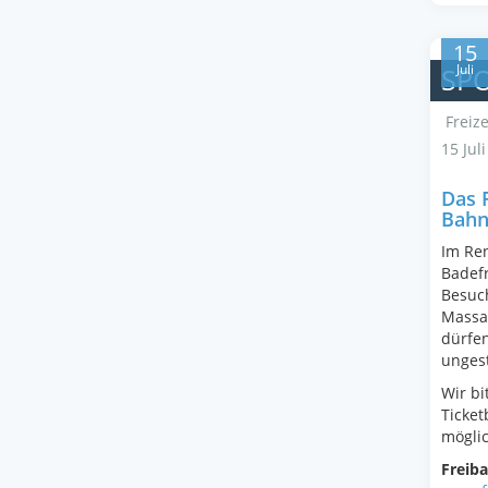
15
Juli
SPO
Freize
15 Jul
Das 
Bah
Im Ren
Badef
Besuc
Massa
dürfen
ungest
Wir bi
Ticke
möglic
Freiba