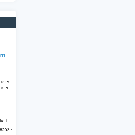
0m
r
eier,
nnen,
.
keit.
8202 •