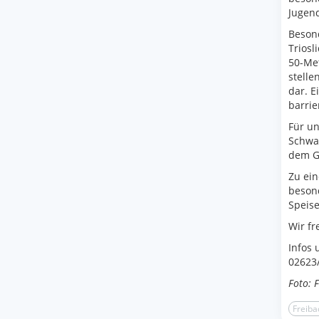
Jugen
Besond
Triosl
50-Met
stelle
dar. E
barrie
Für un
Schwal
dem Ge
Zu ein
besond
Speise
Wir fr
Infos 
02623
Foto: 
Freiba