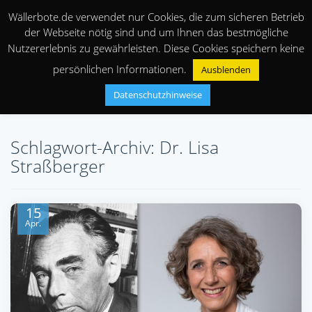
Wällerbote.de verwendet nur Cookies, die zum sicheren Betrieb
der Webseite nötig sind und um Ihnen das bestmögliche
Nutzererlebnis zu gewährleisten. Diese Cookies speichern keine
persönlichen Informationen.
Ausblenden
Datenschutzhinweise
Schlagwort-Archiv: Dr. Lisa
Straßberger
15
Apr.