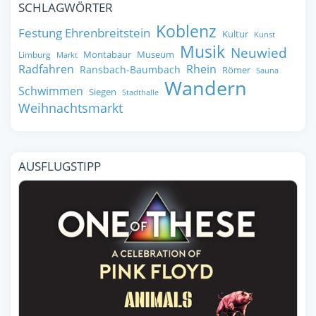
SCHLAGWÖRTER
Koblenz
Festung Ehrenbreitstein
Kultur
Kunst
Musik
Neuwied
Montabaur
Museum
Limburg
Markt
Radfahren
Rhein
Ransbach-Baumbach
Römer
Sauna
Wandern
Schwimmen
Siegen
Stadthalle
Weihnachtsmarkt
AUSFLUGSTIPP