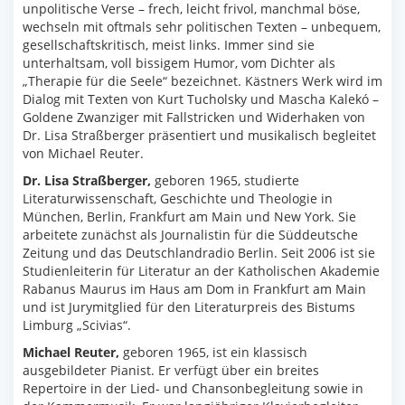
unpolitische Verse – frech, leicht frivol, manchmal böse,
wechseln mit oftmals sehr politischen Texten – unbequem,
gesellschaftskritisch, meist links. Immer sind sie
unterhaltsam, voll bissigem Humor, vom Dichter als
„Therapie für die Seele“ bezeichnet. Kästners Werk wird im
Dialog mit Texten von Kurt Tucholsky und Mascha Kalekó –
Goldene Zwanziger mit Fallstricken und Widerhaken von
Dr. Lisa Straßberger präsentiert und musikalisch begleitet
von Michael Reuter.
Dr. Lisa Straßberger,
geboren 1965, studierte
Literaturwissenschaft, Geschichte und Theologie in
München, Berlin, Frankfurt am Main und New York. Sie
arbeitete zunächst als Journalistin für die Süddeutsche
Zeitung und das Deutschlandradio Berlin. Seit 2006 ist sie
Studienleiterin für Literatur an der Katholischen Akademie
Rabanus Maurus im Haus am Dom in Frankfurt am Main
und ist Jurymitglied für den Literaturpreis des Bistums
Limburg „Scivias“.
Michael Reuter,
geboren 1965, ist ein klassisch
ausgebildeter Pianist. Er verfügt über ein breites
Repertoire in der Lied- und Chansonbegleitung sowie in