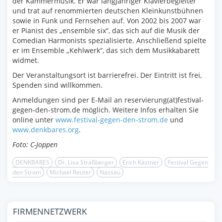
der Kammermusik. Er war langjähriger Klavierbegleiter
und trat auf renommierten deutschen Kleinkunstbühnen
sowie in Funk und Fernsehen auf. Von 2002 bis 2007 war
er Pianist des „ensemble six“, das sich auf die Musik der
Comedian Harmonists spezialisierte. Anschließend spielte
er im Ensemble „Kehlwerk“, das sich dem Musikkabarett
widmet.
Der Veranstaltungsort ist barrierefrei. Der Eintritt ist frei,
Spenden sind willkommen.
Anmeldungen sind per E-Mail an reservierung(at)festival-
gegen-den-strom.de möglich. Weitere Infos erhalten Sie
online unter
www.festival-gegen-den-strom.de
und
www.denkbares.org
.
Foto: C-Joppen
DENKBARES
Dr. Lisa Straßberger
Erich Kästner
Festival Gegen
den Strom
Michael Reuter
Nassau
FIRMENNETZWERK