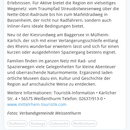
Erlebnissen. Für Aktive bietet die Region ein vielseitiges
Wegenetz: vom Traumpfad Streuobstwiesenweg über die
Nette-Obst-Radroute bis hin zum Maifeldradweg in
Bassenheim, der nicht nur Radfahrern, sondern auch
Inliner-Fans ideale Bedingungen bietet.
Neu ist der Kiesrundweg am Baggersee in Mülheim-
Kärlich, der sich mit einer Verlängerungsschleife entlang
des Rheins wunderbar erweitern lässt und sich für einen
kurzen oder ausgedehnten Spaziergang bestens eignet.
Familien finden im ganzen Netz mit Rad- und
Spazierwegen viele Gelegenheiten für kleine Abenteuer
und überraschende Naturmomente. Ergänzend laden
örtliche Museen dazu ein, Kultur und Geschichte der
Region auf anschauliche Weise zu entdecken.
Weitere Informationen: Touristik-Information • Kärlicher
Str. 4 • 56575 Weißenthurm Telefon: 02637/913-0 •
www.mittelrhein-touristik.com
Fotos: Verbandsgemeinde Weissenthurm
Radfahren
Radwege
Vulkaneifel
Weißenthurm