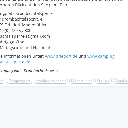
baren Blick auf den See genießen.
ngplatz Krombachtalsperre
 Krombachtalsperre 4,
59 Driedorf-Mademühlen
49 (0) 27 75 / 300
achtalsperre(at)gmail.com
hrig geöffnet
 Mittagsruhe und Nachtruhe
e Informationen unter:
www.driedorf.de
und
www.camping-
achtalsperre.de
Campingplatz Krombachtalsperre
ng
Campingplatz
Krombachtalsperre
Mademühlen
Stausee
Wander