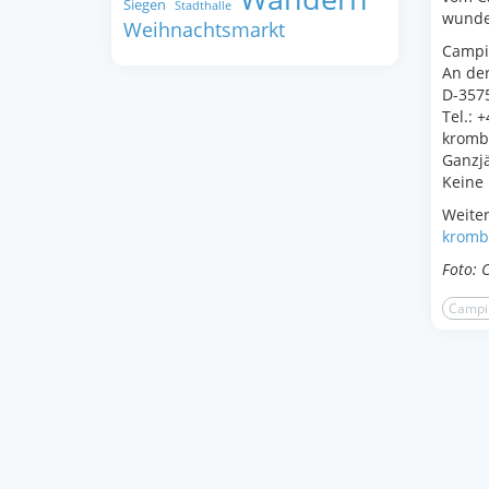
Siegen
Stadthalle
wunder
Weihnachtsmarkt
Campi
An der
D-357
Tel.: +
kromb
Ganzjä
Keine
Weiter
kromb
Foto: 
Campi