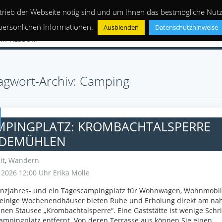
trieb der Webseite nötig sind und um Ihnen das bestmögliche Nutze
persönlichen Informationen.
Ausblenden
Datenschutzhinweise
IMPRESSUM
agwort-Archiv: Camping
MPINGPLATZ: KROMBACHTALSPERRE
DEMÜHLEN
it
,
Wandern
i 2026 12:00 Uhr
Erika Molle
anzjahres- und ein Tagescampingplatz für Wohnwagen, Wohnmobi
 einige Wochenendhäuser bieten Ruhe und Erholung direkt am na
nen Stausee „Krombachtalsperre“. Eine Gaststätte ist wenige Schri
mpingplatz entfernt. Von deren Terrasse aus können Sie einen