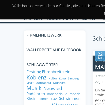
Wällerbote.de verwendet nur Cookies, die zum sicheren Be
STARTSEITE
FIRMENNETZWERK
SERVICE
FIRMENNETZWERK
Schl
WÄLLERBOTE AUF FACEBOOK
22
Juli
CA
SCHLAGWÖRTER
MA
Festung Ehrenbreitstein
Freize
Koblenz
Kultur
Limburg
Kunst
22 Jul
Montabaur
Museum
Markt
Musik
Neuwied
Ein G
Radfahren
Ransbach-Baumbach
sowie
Rhein
Schwimmen
Römer
Sauna
gelege
Wandern
vom Ca