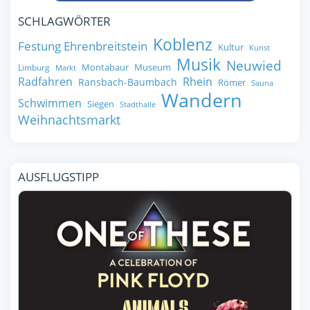
SCHLAGWÖRTER
Koblenz
Festung Ehrenbreitstein
Kultur
Kunst
Musik
Neuwied
Montabaur
Museum
Limburg
Markt
Radfahren
Rhein
Ransbach-Baumbach
Römer
Sauna
Wandern
Schwimmen
Siegen
Stadthalle
Weihnachtsmarkt
AUSFLUGSTIPP