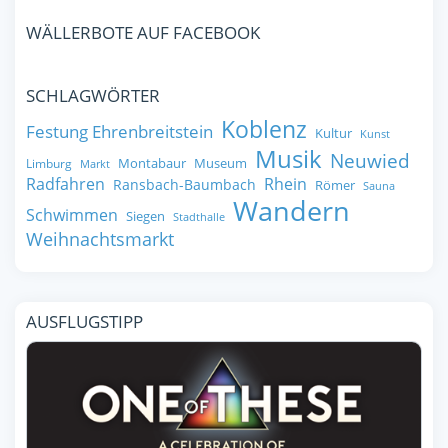
WÄLLERBOTE AUF FACEBOOK
SCHLAGWÖRTER
Koblenz
Festung Ehrenbreitstein
Kultur
Kunst
Musik
Neuwied
Montabaur
Museum
Limburg
Markt
Radfahren
Rhein
Ransbach-Baumbach
Römer
Sauna
Wandern
Schwimmen
Siegen
Stadthalle
Weihnachtsmarkt
AUSFLUGSTIPP