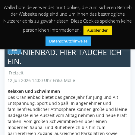
Wällerbote.de verwendet nur Cookies, die zum sicheren Betrieb
der Webseite nötig sind und um Ihnen das bestmögliche
Nutzererlebnis zu gewährleisten. Diese Cookies speichern keine
persönlichen Informationen.
Ausblenden
Datenschutzhinweise
12
Juli
ORANIENBAD. HIER TAUCHE ICH
EIN.
Freizeit
12 Juli 2026 14:00 Uhr
Erika Molle
Relaxen und Schwimmen
Das Oranienbad bietet das ganze Jahr für Jung und Alt
Entspannung, Sport und Spaß. In angenehmer und
familienfreundlicher Atmosphäre können große und kleine
Badegäste eine Auszeit vom Alltag nehmen und neue Kraft
tanken. Vom großen Schwimmbecken über einen
modernen Sauna- und Ruhebereich bis hin zum
barrierefreien Zugang, ausreichend Parkplätzen sowie