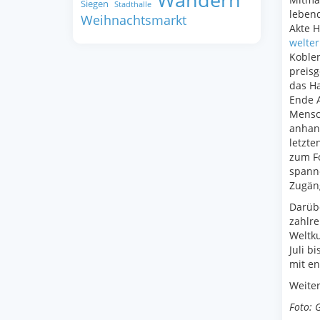
Wandern
Siegen
Stadthalle
lebend
Weihnachtsmarkt
Akte H
welte
Koblen
preisg
das Ha
Ende A
Mensch
anhan
letzte
zum Fo
spann
Zugän
Darübe
zahlre
Weltku
Juli b
mit en
Weite
Foto: 