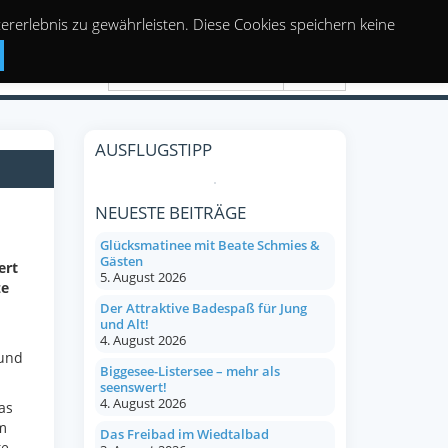
rerlebnis zu gewährleisten. Diese Cookies speichern keine
Suchen
AUSFLUGSTIPP
NEUESTE BEITRÄGE
Glücksmatinee mit Beate Schmies &
Gästen
ert
5. August 2026
ze
Der Attraktive Badespaß für Jung
und Alt!
4. August 2026
und
Biggesee-Listersee – mehr als
seenswert!
4. August 2026
as
m
Das Freibad im Wiedtalbad
te