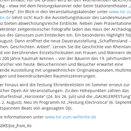
ig – etwa mit dem Festungskanonier oder beim Stationentheater „
umfrey“. Ein Blick in den Veranstaltungskalender unter
www.tor-z
rbe.de
lohnt sich! Auch die Ausstellungshäuser des Landesmuseu
z bieten abwechslungsreiche Einblicke. Neben zwei Präsentation
ekrönter zeitgenössischer Fotografie laden das Haus der Archäolo
us des Genusses zum Entdecken ein. Ein besonderes Highlight fol
ugust: Dann eröffnet die neue Dauerausstellung „Schaffensland –
en. Geschichten. Arbeit“. Lernen Sie die Geschichte von Rheinlan
d von berührenden Einzelschicksalen von Frauen und Männern de
n 200 Jahre hautnah kennen – von der Bäuerin des 19. Jahrhundert
rscher von heute. Besucherinnen und Besucher erwartet eine
ende Ausstellung mit ungewöhnlichen Originalexponaten, multime
gen und beeindruckenden Rauminszenierungen.
r hinaus wird die Festung Ehrenbreitstein im Sommer erneut zu
icher Open-Air-Veranstaltungen. Zu den Höhepunkten zählen das
lturfestival „Horizonte“ (24. bis 26. Juli) und die „GAUKLERFESTung“
is 2. August). Neu im Programm ist „Festung Electronica“ (6. Septem
tspannten Beats von angesagten DJs.
re Informationen unter
www.tor-zum-welterbe.de
GDKE/Joe_from_Ko