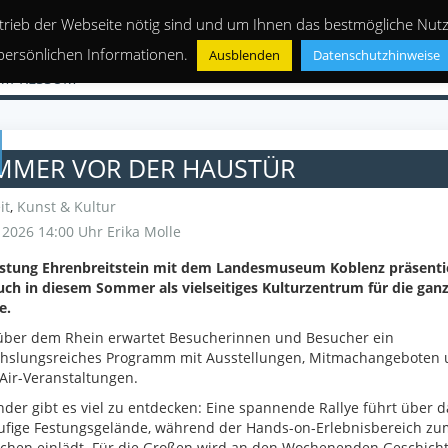
trieb der Webseite nötig sind und um Ihnen das bestmögliche Nutze
persönlichen Informationen.
Ausblenden
Datenschutzhinweise
IMPRESSUM
MMER VOR DER HAUSTÜR
it
,
Kunst & Kultur
i 2026 14:00 Uhr
Erika Molle
estung Ehrenbreitstein mit dem Landesmuseum Koblenz präsenti
uch in diesem Sommer als vielseitiges Kulturzentrum für die gan
e.
über dem Rhein erwartet Besucherinnen und Besucher ein
hslungsreiches Programm mit Ausstellungen, Mitmachangeboten 
ir-Veranstaltungen.
nder gibt es viel zu entdecken: Eine spannende Rallye führt über d
ufige Festungsgelände, während der Hands-on-Erlebnisbereich zu
chen einlädt. Für die Großen wird an den Wochenenden Geschich