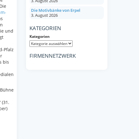
3. August 2026
Die
Die Motivbänke von Erpel
um-
3. August 2026
ms
en
KATEGORIEN
gie und
Kategorien
gt
d-Pfalz
FIRMENNETZWERK
r
s bis
dialen
r Bühne
 (31.
ber)