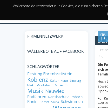
Wällerbote.de verwendet nur Cookies, die zum sicheren Be
STARTSEITE
FIRMENNETZWERK
SERVICE
06
FIRMENNETZWERK
Juli
SO
Freize
WÄLLERBOTE AUF FACEBOOK
06 Jul
Die F
SCHLAGWÖRTER
sich a
Festung Ehrenbreitstein
Famili
Koblenz
Kultur
Limburg
Kunst
Hoch 
Montabaur
Museum
Markt
abwec
Musik
Neuwied
Open-A
Radfahren
Ransbach-Baumbach
Für Ki
Rhein
Schwimmen
Römer
Sauna
weitlä
Mitma