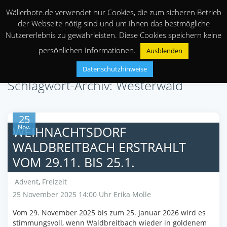
Wällerbote.de verwendet nur Cookies, die zum sicheren Betrieb
der Webseite nötig sind und um Ihnen das bestmögliche
Nutzererlebnis zu gewährleisten. Diese Cookies speichern keine
persönlichen Informationen.
Ausblenden
Datenschutzhinweise
Schlagwort-Archiv: Westerwald
25
Nov.
WEIHNACHTSDORF
WALDBREITBACH ERSTRAHLT
VOM 29.11. BIS 25.1.
Advent
,
Freizeit
25 November 2025 14:00 Uhr
Erika Molle
Vom 29. November 2025 bis zum 25. Januar 2026 wird es
stimmungsvoll, wenn Waldbreitbach wieder in goldenem