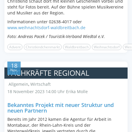
Christkind schaut dort mit kleinen Geschenken vorbei und
steht für Fotos bereit. Auf der Bühne spielen Musikvereine
und Musiker aus der Region.
Informationen unter 02638-4017 oder
www.weihnachtsdorf-waldbreitbach.de
Foto: Andreas Pacek / Touristik-Verband Wiedtal e.V.
Advent
Christkindchenmarkt
Waldbreitbach
Weihnachtsdorf
Wes
18
Nov.
FACHKRÄFTE REGIONAL
Allgemein
,
Wirtschaft
18 November 2023 14:00 Uhr
Erika Molle
Bekanntes Projekt mit neuer Struktur und
neuen Partnern
Bereits im Jahr 2012 kamen die Agentur für Arbeit in
Montabaur, der Rhein-Lahn-Kreis und der
Westerwaldkreis, jeweils vertreten durch die