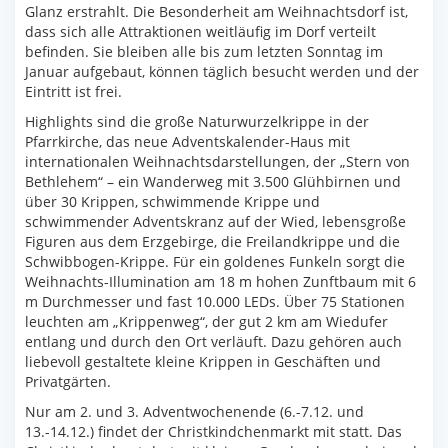
Glanz erstrahlt. Die Besonderheit am Weihnachtsdorf ist,
dass sich alle Attraktionen weitläufig im Dorf verteilt
befinden. Sie bleiben alle bis zum letzten Sonntag im
Januar aufgebaut, können täglich besucht werden und der
Eintritt ist frei.
Highlights sind die große Naturwurzelkrippe in der
Pfarrkirche, das neue Adventskalender-Haus mit
internationalen Weihnachtsdarstellungen, der „Stern von
Bethlehem“ – ein Wanderweg mit 3.500 Glühbirnen und
über 30 Krippen, schwimmende Krippe und
schwimmender Adventskranz auf der Wied, lebensgroße
Figuren aus dem Erzgebirge, die Freilandkrippe und die
Schwibbogen-Krippe. Für ein goldenes Funkeln sorgt die
Weihnachts-Illumination am 18 m hohen Zunftbaum mit 6
m Durchmesser und fast 10.000 LEDs. Über 75 Stationen
leuchten am „Krippenweg“, der gut 2 km am Wiedufer
entlang und durch den Ort verläuft. Dazu gehören auch
liebevoll gestaltete kleine Krippen in Geschäften und
Privatgärten.
Nur am 2. und 3. Adventwochenende (6.-7.12. und
13.-14.12.) findet der Christkindchenmarkt mit statt. Das