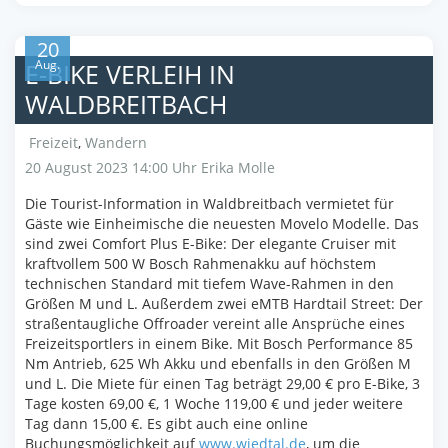
20
Aug.
E-BIKE VERLEIH IN
WALDBREITBACH
Freizeit
,
Wandern
20 August 2023 14:00 Uhr
Erika Molle
Die Tourist-Information in Waldbreitbach vermietet für
Gäste wie Einheimische die neuesten Movelo Modelle. Das
sind zwei Comfort Plus E-Bike: Der elegante Cruiser mit
kraftvollem 500 W Bosch Rahmenakku auf höchstem
technischen Standard mit tiefem Wave-Rahmen in den
Größen M und L. Außerdem zwei eMTB Hardtail Street: Der
straßentaugliche Offroader vereint alle Ansprüche eines
Freizeitsportlers in einem Bike. Mit Bosch Performance 85
Nm Antrieb, 625 Wh Akku und ebenfalls in den Größen M
und L. Die Miete für einen Tag beträgt 29,00 € pro E-Bike, 3
Tage kosten 69,00 €, 1 Woche 119,00 € und jeder weitere
Tag dann 15,00 €. Es gibt auch eine online
Buchungsmöglichkeit auf
www.wiedtal.de
, um die