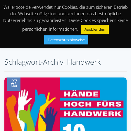
Wällerbote.de verwendet nur Cookies, die zum sicheren Betrieb
der Webseite nötig sind und um Ihnen das bestmögliche
Nutzererlebnis zu gewährleisten. Diese Cookies speichern keine
persönlichen Informationen.
Ausblenden
Datenschutzhinweise
Schlagwort-Archiv: Handwerk
27
Mai