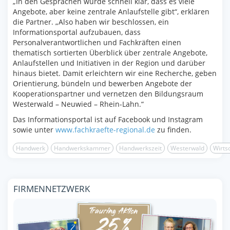
„In den Gesprächen wurde schnell klar, dass es viele
Angebote, aber keine zentrale Anlaufstelle gibt“, erklären
die Partner. „Also haben wir beschlossen, ein
Informationsportal aufzubauen, dass
Personalverantwortlichen und Fachkräften einen
thematisch sortierten Überblick über zentrale Angebote,
Anlaufstellen und Initiativen in der Region und darüber
hinaus bietet. Damit erleichtern wir eine Recherche, geben
Orientierung, bündeln und bewerben Angebote der
Kooperationspartner und vernetzen den Bildungsraum
Westerwald – Neuwied – Rhein-Lahn.“
Das Informationsportal ist auf Facebook und Instagram
sowie unter
www.fachkraefte-regional.de
zu finden.
Handwerk
Handwerkskammer
Handwerkszeit
Westerwald
Wirts
FIRMENNETZWERK