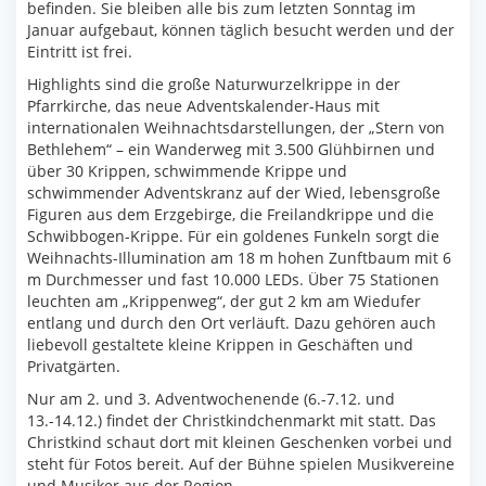
befinden. Sie bleiben alle bis zum letzten Sonntag im
Januar aufgebaut, können täglich besucht werden und der
Eintritt ist frei.
Highlights sind die große Naturwurzelkrippe in der
Pfarrkirche, das neue Adventskalender-Haus mit
internationalen Weihnachtsdarstellungen, der „Stern von
Bethlehem“ – ein Wanderweg mit 3.500 Glühbirnen und
über 30 Krippen, schwimmende Krippe und
schwimmender Adventskranz auf der Wied, lebensgroße
Figuren aus dem Erzgebirge, die Freilandkrippe und die
Schwibbogen-Krippe. Für ein goldenes Funkeln sorgt die
Weihnachts-Illumination am 18 m hohen Zunftbaum mit 6
m Durchmesser und fast 10.000 LEDs. Über 75 Stationen
leuchten am „Krippenweg“, der gut 2 km am Wiedufer
entlang und durch den Ort verläuft. Dazu gehören auch
liebevoll gestaltete kleine Krippen in Geschäften und
Privatgärten.
Nur am 2. und 3. Adventwochenende (6.-7.12. und
13.-14.12.) findet der Christkindchenmarkt mit statt. Das
Christkind schaut dort mit kleinen Geschenken vorbei und
steht für Fotos bereit. Auf der Bühne spielen Musikvereine
und Musiker aus der Region.