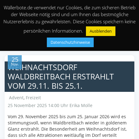
Wällerbote.de verwendet nur Cookies, die zum sicheren Betrieb
der Webseite nötig sind und um Ihnen das bestmögliche
Nutzererlebnis zu gewährleisten. Diese Cookies speichern keine
persönlichen Informationen.
Ausblenden
Datenschutzhinweise
25
Nov.
WEIHNACHTSDORF
WALDBREITBACH ERSTRAHLT
VOM 29.11. BIS 25.1.
Advent
,
Freizeit
25 November 2025 14:00 Uhr
Erika Molle
Vom 29. November 2025 bis zum 25. Januar 2026 wird es
stimmungsvoll, wenn Waldbreitbach wieder in goldenem
Glanz erstrahlt. Die Besonderheit am Weihnachtsdorf ist,
dass sich alle Attraktionen weitläufig im Dorf verteilt