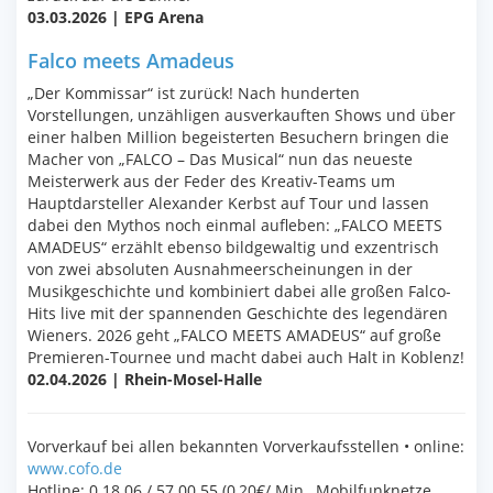
03.03.2026 | EPG Arena
Falco meets Amadeus
„Der Kommissar“ ist zurück! Nach hunderten
Vorstellungen, unzähligen ausverkauften Shows und über
einer halben Million begeisterten Besuchern bringen die
Macher von „FALCO – Das Musical“ nun das neueste
Meisterwerk aus der Feder des Kreativ-Teams um
Hauptdarsteller Alexander Kerbst auf Tour und lassen
dabei den Mythos noch einmal aufleben: „FALCO MEETS
AMADEUS“ erzählt ebenso bildgewaltig und exzentrisch
von zwei absoluten Ausnahmeerscheinungen in der
Musikgeschichte und kombiniert dabei alle großen Falco-
Hits live mit der spannenden Geschichte des legendären
Wieners. 2026 geht „FALCO MEETS AMADEUS“ auf große
Premieren-Tournee und macht dabei auch Halt in Koblenz!
02.04.2026 | Rhein-Mosel-Halle
Vorverkauf bei allen bekannten Vorverkaufsstellen • online:
www.cofo.de
Hotline: 0 18 06 / 57 00 55 (0,20€/ Min., Mobilfunknetze