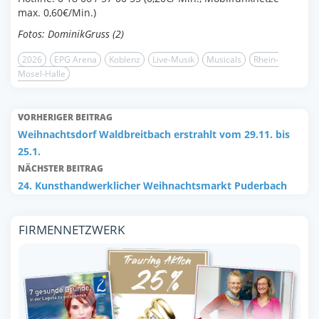
max. 0,60€/Min.)
Fotos: DominikGruss (2)
2026
EPG Arena
Koblenz
Live-Musik
Musicals
Rhein-
Mosel-Halle
VORHERIGER BEITRAG
Weihnachtsdorf Waldbreitbach erstrahlt vom 29.11. bis
25.1.
NÄCHSTER BEITRAG
24. Kunsthandwerklicher Weihnachtsmarkt Puderbach
FIRMENNETZWERK