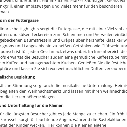
lühwein, Kinderpunch, Flammkuchen, Pfälzer Saumagen, Steaks vo
kgrill, einen Imbisswagen und vieles mehr für den besonderen
mack.
 in der Futtergasse
linarische Highlights sorgt die Futtergasse, die mit einer Vielzahl a
aften und süßen Leckereien zum Schlemmen und Verweilen einlädt
 gebackenen Baumstriezeln und Crêpes über herzhafte Klassiker w
ignons und Langos bis hin zu heißen Getränken wie Glühwein un
punsch ist für jeden Geschmack etwas dabei. Im Innenbereich des
fs erwartet die Besucher zudem eine gemütliche Kaffeestube mit
em Kaffee und hausgemachtem Kuchen. Genießen Sie die festlich
häre und lassen Sie sich von weihnachtlichen Düften verzaubern
lische Begleitung
stliche Stimmung sorgt auch die musikalische Untermalung: Heimi
begleiten den Weihnachtsmarkt und lassen mit ihren weihnachtli
en die Herzen höherschlagen.
nd Unterhaltung für die Kleinen
ür die jüngsten Besucher gibt es jede Menge zu erleben. Ein fröhl
karussell sorgt für leuchtende Augen, während die Bastelaktionen
vität der Kinder wecken. Hier können die Kleinen eigene