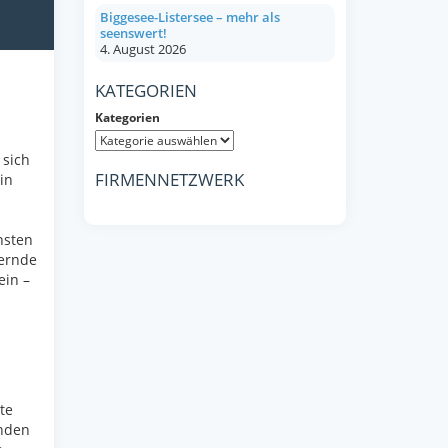
Biggesee-Listersee – mehr als
seenswert!
4. August 2026
KATEGORIEN
Kategorien
 sich
FIRMENNETZWERK
in
hsten
bernde
ein –
te
inden