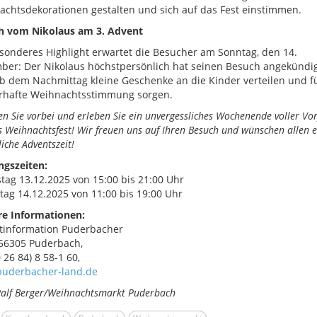
chtsdekorationen gestalten und sich auf das Fest einstimmen.
h vom Nikolaus am 3. Advent
sonderes Highlight erwartet die Besucher am Sonntag, den 14.
er: Der Nikolaus höchstpersönlich hat seinen Besuch angekündig
b dem Nachmittag kleine Geschenke an die Kinder verteilen und f
rhafte Weihnachtsstimmung sorgen.
 Sie vorbei und erleben Sie ein unvergessliches Wochenende voller Vo
s Weihnachtsfest! Wir freuen uns auf Ihren Besuch und wünschen allen e
iche Adventszeit!
ngszeiten:
tag 13.12.2025 von 15:00 bis 21:00 Uhr
tag 14.12.2025 von 11:00 bis 19:00 Uhr
re Informationen:
tinformation Puderbacher
 56305 Puderbach,
0 26 84) 8 58-1 60,
uderbacher-land.de
Ralf Berger/Weihnachtsmarkt Puderbach