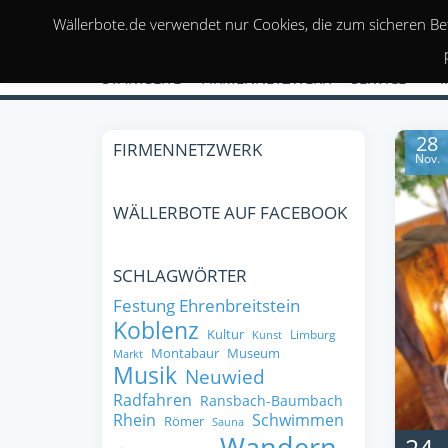
Wällerbote.de verwendet nur Cookies, die zum sicheren Be
STARTSEITE
FIRMENNETZWERK
SERVICE
28
FIRMENNETZWERK
Nov.
WÄLLERBOTE AUF FACEBOOK
SCHLAGWÖRTER
Festung Ehrenbreitstein
Koblenz
Kultur
Limburg
Kunst
Montabaur
Museum
Markt
Musik
Neuwied
Radfahren
Ransbach-Baumbach
Rhein
Schwimmen
Römer
Sauna
Wandern