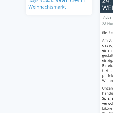
24
Siegen
Stadthalle
WE
Weihnachtsmarkt
Adven
28 No
Ein Fe
Am 3.
das id
einen 
gestal
einzig
Bereic
textil
perfek
Weihn
Unzähl
handge
Spiege
verwöh
Liköre