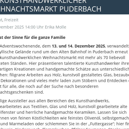
. KUNSTHANDWERKLICHER
IHNACHTSMARKT PUDERBACH
t
,
Freizeit
vember 2025 14:00 Uhr
Erika Molle
st der Sinne für die ganze Familie
 Adventswochenende, dem
13. und 14. Dezember 2025
, verwandelt
yllische Gelände rund um den Alten Bahnhof in Puderbach erneut 
kunsthandwerklichen Weihnachtsmarkt mit mehr als 70 liebevoll
teten Ständen. Hier präsentieren talentierte Kunsthandwerker ihre
artigen Kreationen und handgemachte Schätze aus unterschiedlic
hen: filigrane Arbeiten aus Holz, kunstvoll gestaltetes Glas, bezau
e Dekorationen und vieles mehr laden zum Stöbern und Entdecken 
t für alle, die noch auf der Suche nach besonderen
achtsgeschenken sind.
ige Aussteller aus allen Bereichen des Kunsthandwerks,
arbeitetes aus Textilien, Glas und Holz, kunstvoll gearbeitete alte
lfenster und herrliche handgemachte Keramiken. Lassen Sie sich
nen von feinen Köstlichkeiten wie feinstes Olivenöl, selbstgemach
 und Marmeladen oder schlemmen Sie in der „Futtergasse“; hier f