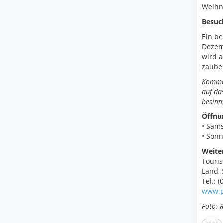
Weihna
Besuc
Ein be
Dezemb
wird a
zaube
Kommen
auf da
besinnl
Öffnu
• Sams
• Sonn
Weite
Touris
Land,
Tel.: (
www.p
Foto: 