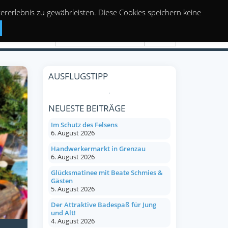
rerlebnis zu gewährleisten. Diese Cookies speichern keine
Suchen
AUSFLUGSTIPP
NEUESTE BEITRÄGE
Im Schutz des Felsens
6. August 2026
Handwerkermarkt in Grenzau
6. August 2026
Glücksmatinee mit Beate Schmies &
Gästen
5. August 2026
Der Attraktive Badespaß für Jung
und Alt!
4. August 2026