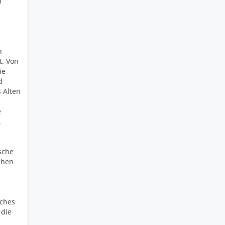
m
n
. Von
ie
d
 Alten
e
.
sche
chen
iches
 die