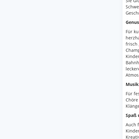
Sie G
Schwen
Gesch
Genuss
Für ku
herzh
frisch
Champ
Kinder
Bahnho
lecker
Atmosp
Musika
Für fe
Chöre 
Kläng
Spaß u
Auch f
Kinder
Kreati