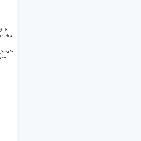
t! Er
ür eine
rfreude
ine