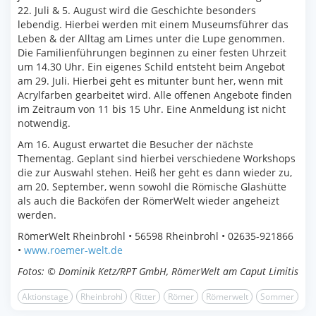
22. Juli & 5. August wird die Geschichte besonders
lebendig. Hierbei werden mit einem Museumsführer das
Leben & der Alltag am Limes unter die Lupe genommen.
Die Familienführungen beginnen zu einer festen Uhrzeit
um 14.30 Uhr. Ein eigenes Schild entsteht beim Angebot
am 29. Juli. Hierbei geht es mitunter bunt her, wenn mit
Acrylfarben gearbeitet wird. Alle offenen Angebote finden
im Zeitraum von 11 bis 15 Uhr. Eine Anmeldung ist nicht
notwendig.
Am 16. August erwartet die Besucher der nächste
Thementag. Geplant sind hierbei verschiedene Workshops
die zur Auswahl stehen. Heiß her geht es dann wieder zu,
am 20. September, wenn sowohl die Römische Glashütte
als auch die Backöfen der RömerWelt wieder angeheizt
werden.
RömerWelt Rheinbrohl • 56598 Rheinbrohl • 02635-921866
•
www.roemer-welt.de
Fotos: © Dominik Ketz/RPT GmbH, RömerWelt am Caput Limitis
Aktionstage
Rheinbrohl
Ritter
Römer
Römerwelt
Sommer