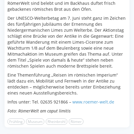
RömerWelt sind belebt und im Backhaus duftet frisch
gebackenes römisches Brot aus den Öfen.
Der UNESCO-Welterbetag am 7. Juni steht ganz im Zeichen
des fünfjährigen Jubiläums der Ernennung des
Niedergermanischen Limes zum Welterbe. Der Aktionstag
schlägt eine Brücke von der Antike in die Gegenwart: Eine
geführte Wanderung mit einem Limes-Cicerone zum
Wachtturm 1/8 auf dem Beulenberg sowie eine neue
Mitmachaktion im Museum greifen das Thema auf. Unter
dem Titel „Spiele von damals & heute“ stehen neben
römischen Spielen auch moderne Brettspiele bereit.
Eine Themenführung „Reisen im römischen Imperium“
lädt dazu ein, Mobilität und Fernweh in der Antike zu
entdecken – möglicherweise bereits unter Einbeziehung
eines neuen Ausstellungsbereichs.
Infos unter: Tel. 02635 921866 –
www.roemer-welt.de
Foto: RömerWelt am caput limitis
Frühling
Museum
Rheinbrohl
Römer