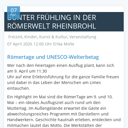
07
Apr.
BUNTER FRÜHLING IN DER
RÖMERWELT RHEINBROHL
Freizeit
,
Kinder
,
Kunst & Kultur
,
Veranstaltung
07 April 2026 12:00 Uhr
Erika Molle
Römertage und UNESCO-Welterbetag
Wer nach den Feiertagen einen Ausflug plant, kann sich
am 9. April um 11.30
Uhr auf eine Erlebnisführung für die ganze Familie freuen
und dabei in das Leben der Menschen am Limes
eintauchen.
Ein Highlight im Mai sind die RömerTage am 9. und 10.
Mai – ein ideales Ausflugsziel auch rund um den
Muttertag. Im Außengelände erwartet die Gäste ein
abwechslungsreiches Programm mit Darstellern und
Handwerkern. Geschichte hautnah erleben, entdecken und
mitmachen lautet das Motto. Die Werkstätten der