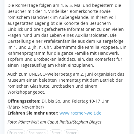
Die RömerTage folgen am 4. & 5. Mai und begeistern die
Besucher mit der 4. Vindeliker-Römerkohorte sowie
römischem Handwerk im Außengelände. In Ihrem voll
ausgestatten Lager gibt die Kohorte den Besuchern
Einblick und breit gefächerte Informationen zu den vielen
Fragen rund um das Leben eines Auxiliarsoldaten. Die
Darstellung einer Präfektenfamilie aus dem Kaisergefolge
im 1. und 2. Jh. n. Chr. übernimmt die Familia Poppaea. Ein
Rahmenprogramm für die ganze Familie mit Handwerk,
Töpfern und Brotbacken lädt dazu ein, das Römerfest für
einen Tagesausflug am Rhein einzuplanen.
Auch zum UNESCO-Welterbetag am 2. Juni organisiert das
Museum einen belebten Thementag mit dem Betrieb der
römischen Glashütte, Brotbacken und einem
Workshopangebot.
Öffnungszeiten:
Di. bis So. und Feiertag 10-17 Uhr
(März- November)
Erfahren Sie mehr unter:
www.roemer-welt.de
Foto: RömerWelt am Caput limitis/Stephan Dinges
Frühjahr
Rheinbrohl
Ritter
Römer