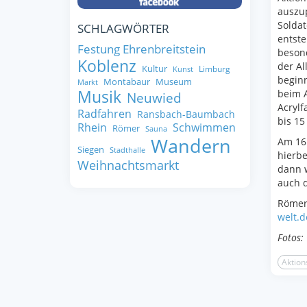
auszup
Soldat
SCHLAGWÖRTER
entste
Festung Ehrenbreitstein
beson
Koblenz
der A
Kultur
Limburg
Kunst
beginn
Montabaur
Museum
Markt
Musik
beim A
Neuwied
Acrylf
Radfahren
Ransbach-Baumbach
bis 15
Rhein
Schwimmen
Römer
Sauna
Wandern
Am 16.
Siegen
Stadthalle
hierbe
Weihnachtsmarkt
dann w
auch 
RömerW
welt.d
Fotos:
Aktion