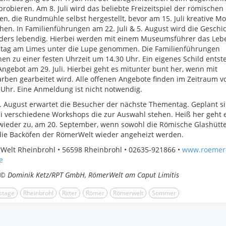
robieren. Am 8. Juli wird das beliebte Freizeitspiel der römischen
en, die Rundmühle selbst hergestellt, bevor am 15. Juli kreative Mo
hen. In Familienführungen am 22. Juli & 5. August wird die Geschi
ders lebendig. Hierbei werden mit einem Museumsführer das Leb
lltag am Limes unter die Lupe genommen. Die Familienführungen
en zu einer festen Uhrzeit um 14.30 Uhr. Ein eigenes Schild entst
ngebot am 29. Juli. Hierbei geht es mitunter bunt her, wenn mit
arben gearbeitet wird. Alle offenen Angebote finden im Zeitraum v
 Uhr. Eine Anmeldung ist nicht notwendig.
 August erwartet die Besucher der nächste Thementag. Geplant s
i verschiedene Workshops die zur Auswahl stehen. Heiß her geht 
ieder zu, am 20. September, wenn sowohl die Römische Glashütte
die Backöfen der RömerWelt wieder angeheizt werden.
elt Rheinbrohl • 56598 Rheinbrohl • 02635-921866 •
www.roemer
e
 © Dominik Ketz/RPT GmbH, RömerWelt am Caput Limitis
stage
Rheinbrohl
Ritter
Römer
Römerwelt
Sommer