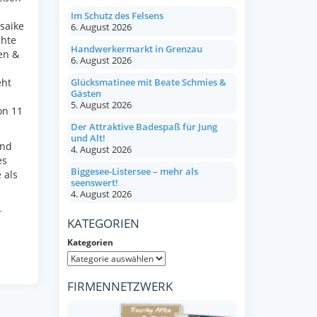
Im Schutz des Felsens
saike
6. August 2026
chte
Handwerkermarkt in Grenzau
en &
6. August 2026
eht
Glücksmatinee mit Beate Schmies &
Gästen
5. August 2026
on 11
Der Attraktive Badespaß für Jung
und Alt!
ind
4. August 2026
es
Biggesee-Listersee – mehr als
 als
seenswert!
4. August 2026
-
KATEGORIEN
Kategorien
FIRMENNETZWERK