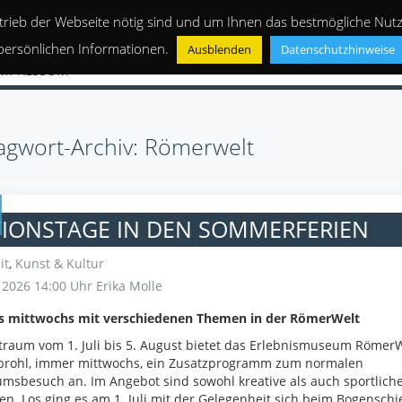
trieb der Webseite nötig sind und um Ihnen das bestmögliche Nutze
persönlichen Informationen.
Ausblenden
Datenschutzhinweise
IMPRESSUM
agwort-Archiv: Römerwelt
TIONSTAGE IN DEN SOMMERFERIEN
it
,
Kunst & Kultur
i 2026 14:00 Uhr
Erika Molle
ls mittwochs mit verschiedenen Themen in der RömerWelt
traum vom 1. Juli bis 5. August bietet das Erlebnismuseum RömerW
brohl, immer mittwochs, ein Zusatzprogramm zum normalen
sbesuch an. Im Angebot sind sowohl kreative als auch sportlich
en. Los ging es am 1. Juli mit der Gelegenheit sich beim Bogensch