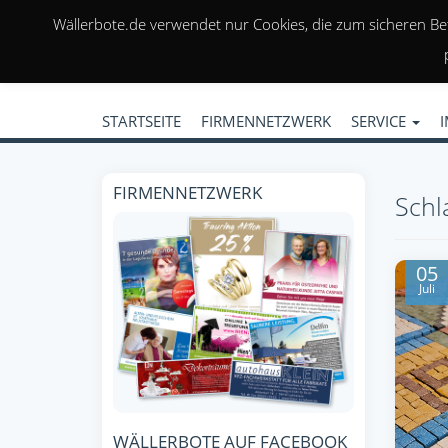
Wällerbote.de verwendet nur Cookies, die zum sicheren Be
STARTSEITE
FIRMENNETZWERK
SERVICE
FIRMENNETZWERK
Schl
05
Juli
WÄLLERBOTE AUF FACEBOOK