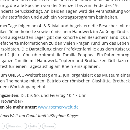
ung, die alle Epochen von der Steinzeit bis zum Ende des 19.
nderts berücksichtigt. An beiden Tagen wird die Veranstaltung vo
 Uhr stattfinden und auch ein Vortragsprogramm beinhalten.
merTage folgen am 4. & 5. Mai und begeistern die Besucher mit de
liker-Römerkohorte sowie römischem Handwerk im Außengelände. 
voll ausgestatten Lager gibt die Kohorte den Besuchern Einblick u
gefächerte Informationen zu den vielen Fragen rund um das Leben
arsoldaten. Die Darstellung einer Präfektenfamilie aus dem Kaiserg
und 2. Jh. n. Chr. übernimmt die Familia Poppaea. Ein Rahmenpr
e ganze Familie mit Handwerk, Töpfern und Brotbacken lädt dazu ei
est für einen Tagesausflug am Rhein einzuplanen.
zum UNESCO-Welterbetag am 2. Juni organisiert das Museum eine
en Thementag mit dem Betrieb der römischen Glashütte, Brotbac
inem Workshopangebot.
ngszeiten:
Di. bis So. und Feiertag 10-17 Uhr
- November)
en Sie mehr unter:
www.roemer-welt.de
RömerWelt am Caput limitis/Stephan Dinges
hr
Rheinbrohl
Ritter
Römer