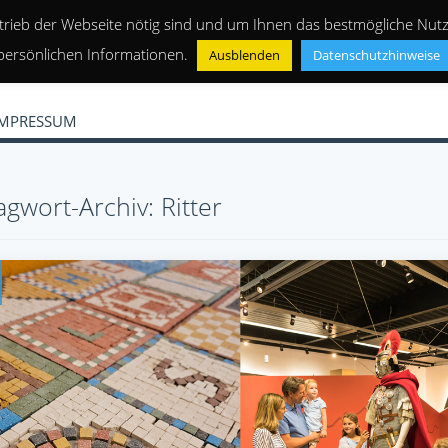
trieb der Webseite nötig sind und um Ihnen das bestmögliche Nutze
persönlichen Informationen.
Ausblenden
Datenschutzhinweise
IMPRESSUM
agwort-Archiv: Ritter