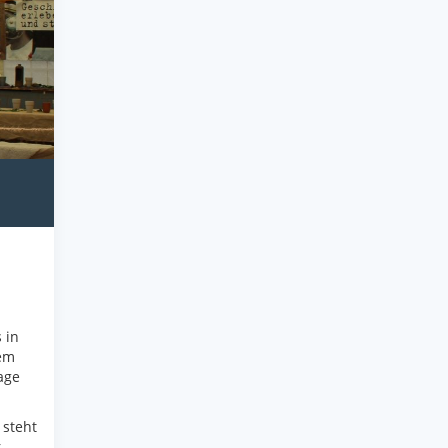
 in
dem
age
 steht
r