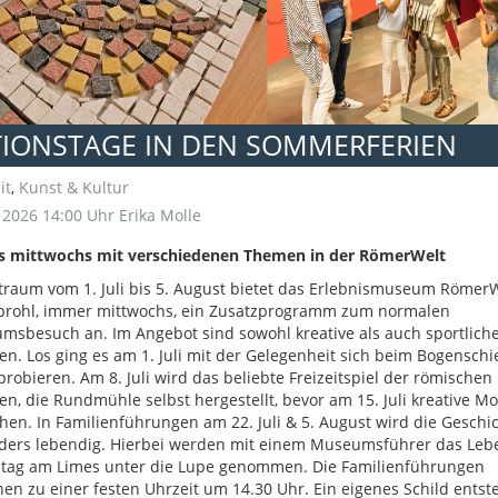
TIONSTAGE IN DEN SOMMERFERIEN
it
,
Kunst & Kultur
i 2026 14:00 Uhr
Erika Molle
ls mittwochs mit verschiedenen Themen in der RömerWelt
traum vom 1. Juli bis 5. August bietet das Erlebnismuseum RömerW
brohl, immer mittwochs, ein Zusatzprogramm zum normalen
sbesuch an. Im Angebot sind sowohl kreative als auch sportlich
en. Los ging es am 1. Juli mit der Gelegenheit sich beim Bogensch
robieren. Am 8. Juli wird das beliebte Freizeitspiel der römischen
en, die Rundmühle selbst hergestellt, bevor am 15. Juli kreative Mo
hen. In Familienführungen am 22. Juli & 5. August wird die Geschi
ders lebendig. Hierbei werden mit einem Museumsführer das Leb
lltag am Limes unter die Lupe genommen. Die Familienführungen
en zu einer festen Uhrzeit um 14.30 Uhr. Ein eigenes Schild entst