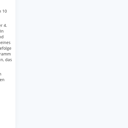
n 10
r 4.
In
nd
 eines
efolge
ogramm
n, das
n
ken