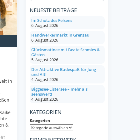
NEUESTE BEITRÄGE
Im Schutz des Felsens
6. August 2026
Handwerkermarkt in Grenzau
6. August 2026
Glücksmatinee mit Beate Schmies &
Gästen
5. August 2026
Der Attraktive Badespaß für Jung
und Alt!
4. August 2026
elt in
Biggesee-Listersee – mehr als
e
seenswert!
4. August 2026
ießen
KATEGORIEN
saike
chte
Kategorien
en &
eht
FIRMENNETZWERK