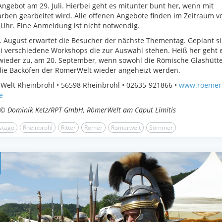
ngebot am 29. Juli. Hierbei geht es mitunter bunt her, wenn mit
arben gearbeitet wird. Alle offenen Angebote finden im Zeitraum v
 Uhr. Eine Anmeldung ist nicht notwendig.
 August erwartet die Besucher der nächste Thementag. Geplant s
i verschiedene Workshops die zur Auswahl stehen. Heiß her geht 
ieder zu, am 20. September, wenn sowohl die Römische Glashütte
die Backöfen der RömerWelt wieder angeheizt werden.
elt Rheinbrohl • 56598 Rheinbrohl • 02635-921866 •
www.roemer
e
 © Dominik Ketz/RPT GmbH, RömerWelt am Caput Limitis
stage
Rheinbrohl
Ritter
Römer
Römerwelt
Sommer