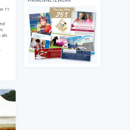
on 11
ind
es
 als
-