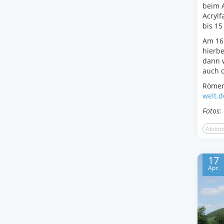
beim A
Acrylf
bis 15
Am 16.
hierbe
dann w
auch 
RömerW
welt.d
Fotos:
Aktion
17
Apr.