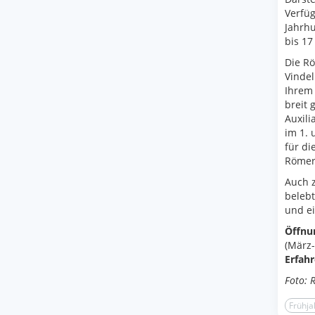
Verfüg
Jahrhu
bis 17
Die Rö
Vinde
Ihrem 
breit 
Auxili
im 1. 
für di
Römerf
Auch 
belebt
und e
Öffnu
(März
Erfahr
Foto: 
Frühja