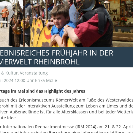
EBNISREICHES FRÜHJAHR IN DER
MERWELT RHEINBROHL
 & Kultur
,
Veranstaltung
il 2024 12:00 Uhr
Erika Molle
age im Mai sind das Highlight des Jahres
esuch des Erlebnismuseums RömerWelt am Fuße des Westerwaldes
rohl mit der interaktiven Ausstellung zum Leben am Limes und 
tiven Außengelände ist für alle Altersklassen und bei jeder Wetterl
ute Idee.
r Internationalen Reenactmentmesse (IRM 2024) am 21. & 22. April
llern und interessierten Besuchern eine Informationsplattform zu