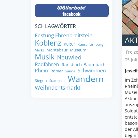
SCHLAGWÖRTER
Festung Ehrenbreitstein
AK
Koblenz
Kultur
Limburg
Kunst
Montabaur
Museum
Markt
Freize
Musik
Neuwied
05 Jul
Radfahren
Ransbach-Baumbach
Rhein
Schwimmen
Jewei
Römer
Sauna
Wandern
Im Zei
Siegen
Stadthalle
Rhein
Weihnachtsmarkt
Museum
Aktion
auszup
Soldat
entste
beson
der A
beginn