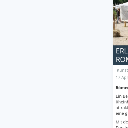
ERL
RÖ
Kunst
17 Apr
Römert
Ein B
Rheinb
attrak
eine g
Mit de
Darste