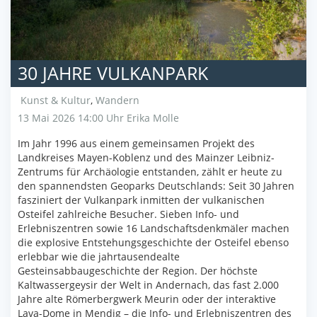
30 JAHRE VULKANPARK
Kunst & Kultur
,
Wandern
13 Mai 2026 14:00 Uhr
Erika Molle
Im Jahr 1996 aus einem gemeinsamen Projekt des
Landkreises Mayen-Koblenz und des Mainzer Leibniz-
Zentrums für Archäologie entstanden, zählt er heute zu
den spannendsten Geoparks Deutschlands: Seit 30 Jahren
fasziniert der Vulkanpark inmitten der vulkanischen
Osteifel zahlreiche Besucher. Sieben Info- und
Erlebniszentren sowie 16 Landschaftsdenkmäler machen
die explosive Entstehungsgeschichte der Osteifel ebenso
erlebbar wie die jahrtausendealte
Gesteinsabbaugeschichte der Region. Der höchste
Kaltwassergeysir der Welt in Andernach, das fast 2.000
Jahre alte Römerbergwerk Meurin oder der interaktive
Lava-Dome in Mendig – die Info- und Erlebniszentren des