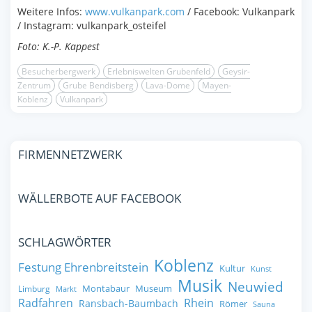
Weitere Infos:
www.vulkanpark.com
/ Facebook: Vulkanpark
/ Instagram: vulkanpark_osteifel
Foto: K.-P. Kappest
Besucherbergwerk
Erlebniswelten Grubenfeld
Geysir-
Zentrum
Grube Bendisberg
Lava-Dome
Mayen-
Koblenz
Vulkanpark
FIRMENNETZWERK
WÄLLERBOTE AUF FACEBOOK
SCHLAGWÖRTER
Koblenz
Festung Ehrenbreitstein
Kultur
Kunst
Musik
Neuwied
Montabaur
Museum
Limburg
Markt
Radfahren
Rhein
Ransbach-Baumbach
Römer
Sauna