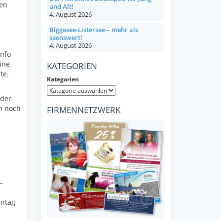
ben
und Alt!
4. August 2026
Biggesee-Listersee – mehr als
seenswert!
4. August 2026
nfo-
ine
KATEGORIEN
te.
Kategorien
 der
n noch
FIRMENNETZWERK
m
–
entag