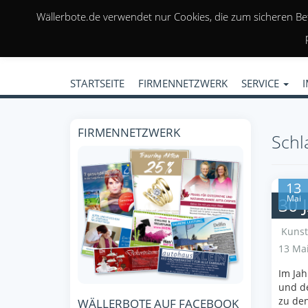
Wällerbote.de verwendet nur Cookies, die zum sicheren Be
STARTSEITE
FIRMENNETZWERK
SERVICE
FIRMENNETZWERK
Schl
13
Mai
30 
Kunst
13 Mai
Im Ja
und de
zu den
WÄLLERBOTE AUF FACEBOOK