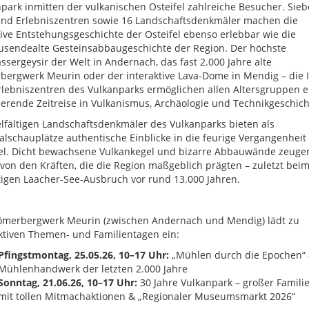
park inmitten der vulkanischen Osteifel zahlreiche Besucher. Sie
und Erlebniszentren sowie 16 Landschaftsdenkmäler machen die
ive Entstehungsgeschichte der Osteifel ebenso erlebbar wie die
usendealte Gesteinsabbaugeschichte der Region. Der höchste
ssergeysir der Welt in Andernach, das fast 2.000 Jahre alte
ergwerk Meurin oder der interaktive Lava-Dome in Mendig – die I
lebniszentren des Vulkanparks ermöglichen allen Altersgruppen e
ierende Zeitreise in Vulkanismus, Archäologie und Technikgeschich
elfältigen Landschaftsdenkmäler des Vulkanparks bieten als
alschauplätze authentische Einblicke in die feurige Vergangenheit
fel. Dicht bewachsene Vulkankegel und bizarre Abbauwände zeuge
von den Kräften, die die Region maßgeblich prägten – zuletzt bei
igen Laacher-See-Ausbruch vor rund 13.000 Jahren.
ömerbergwerk Meurin (zwischen Andernach und Mendig) lädt zu
ktiven Themen- und Familientagen ein:
Pfingstmontag, 25.05.26, 10–17 Uhr:
„Mühlen durch die Epochen“ 
Mühlenhandwerk der letzten 2.000 Jahre
Sonntag, 21.06.26, 10–17 Uhr:
30 Jahre Vulkanpark – großer Famili
mit tollen Mitmachaktionen & „Regionaler Museumsmarkt 2026“