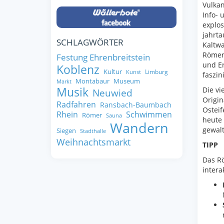
Vulkan
Info- 
explos
jahrta
SCHLAGWÖRTER
Kaltwa
Römerb
Festung Ehrenbreitstein
und Er
Koblenz
Kultur
Limburg
Kunst
faszin
Montabaur
Museum
Markt
Musik
Die vi
Neuwied
Origin
Radfahren
Ransbach-Baumbach
Ostei
Rhein
Schwimmen
Römer
Sauna
heute 
Wandern
gewalt
Siegen
Stadthalle
Weihnachtsmarkt
TIPP
Das R
intera