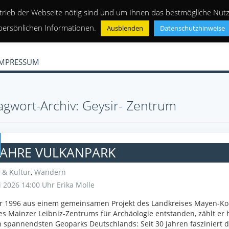
trieb der Webseite nötig sind und um Ihnen das bestmögliche Nutze
persönlichen Informationen.
Ausblenden
Datenschutzhinweise
IMPRESSUM
agwort-Archiv: Geysir- Zentrum
JAHRE VULKANPARK
 & Kultur
,
Wandern
 2026 14:00 Uhr
Erika Molle
hr 1996 aus einem gemeinsamen Projekt des Landkreises Mayen-Ko
s Mainzer Leibniz-Zentrums für Archäologie entstanden, zählt er 
 spannendsten Geoparks Deutschlands: Seit 30 Jahren fasziniert d