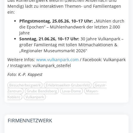
Das Römerbergwerk Meurin (zwischen Andernach und
Mendig) lädt zu interaktiven Themen- und Familientagen
ein:
Pfingstmontag, 25.05.26, 10–17 Uhr:
„Mühlen durch
die Epochen“ – Mühlenhandwerk der letzten 2.000
Jahre
Sonntag, 21.06.26, 10–17 Uhr:
30 Jahre Vulkanpark –
großer Familientag mit tollen Mitmachaktionen &
„Regionaler Museumsmarkt 2026“
Weitere Infos:
www.vulkanpark.com
/ Facebook: Vulkanpark
/ Instagram: vulkanpark_osteifel
Foto: K.-P. Kappest
Besucherbergwerk
Erlebniswelten Grubenfeld
Geysir-
Zentrum
Grube Bendisberg
Lava-Dome
Mayen-
Koblenz
Vulkanpark
FIRMENNETZWERK