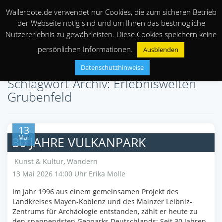
Wällerbote.de verwendet nur Cookies, die zum sicheren Betrieb
der Webseite nötig sind und um Ihnen das bestmögliche
Nutzererlebnis zu gewährleisten. Diese Cookies speichern keine
persönlichen Informationen.
Ausblenden
Datenschutzhinweise
Schlagwort-Archiv: Erlebniswelten
Grubenfeld
13
Mai
30 JAHRE VULKANPARK
Kunst & Kultur
,
Wandern
13 Mai 2026 14:00 Uhr
Erika Molle
Im Jahr 1996 aus einem gemeinsamen Projekt des
Landkreises Mayen-Koblenz und des Mainzer Leibniz-
Zentrums für Archäologie entstanden, zählt er heute zu
den spannendsten Geoparks Deutschlands: Seit 30 Jahren