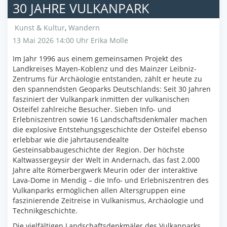
30 JAHRE VULKANPARK
Kunst & Kultur
,
Wandern
13 Mai 2026 14:00 Uhr
Erika Molle
Im Jahr 1996 aus einem gemeinsamen Projekt des
Landkreises Mayen-Koblenz und des Mainzer Leibniz-
Zentrums für Archäologie entstanden, zählt er heute zu
den spannendsten Geoparks Deutschlands: Seit 30 Jahren
fasziniert der Vulkanpark inmitten der vulkanischen
Osteifel zahlreiche Besucher. Sieben Info- und
Erlebniszentren sowie 16 Landschaftsdenkmäler machen
die explosive Entstehungsgeschichte der Osteifel ebenso
erlebbar wie die jahrtausendealte
Gesteinsabbaugeschichte der Region. Der höchste
Kaltwassergeysir der Welt in Andernach, das fast 2.000
Jahre alte Römerbergwerk Meurin oder der interaktive
Lava-Dome in Mendig – die Info- und Erlebniszentren des
Vulkanparks ermöglichen allen Altersgruppen eine
faszinierende Zeitreise in Vulkanismus, Archäologie und
Technikgeschichte.
Die vielfältigen Landschaftsdenkmäler des Vulkanparks