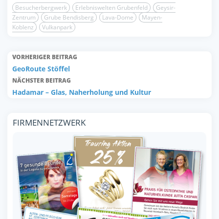
Besucherbergwerk
Erlebniswelten Grubenfeld
Geysir-
Zentrum
Grube Bendisberg
Lava-Dome
Mayen-
Koblenz
Vulkanpark
VORHERIGER BEITRAG
GeoRoute Stöffel
NÄCHSTER BEITRAG
Hadamar – Glas, Naherholung und Kultur
FIRMENNETZWERK