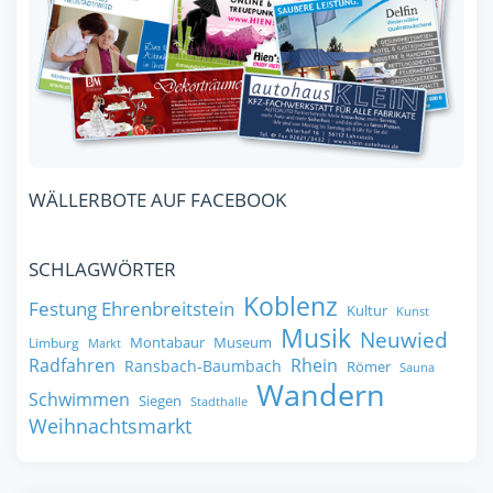
WÄLLERBOTE AUF FACEBOOK
SCHLAGWÖRTER
Koblenz
Festung Ehrenbreitstein
Kultur
Kunst
Musik
Neuwied
Montabaur
Museum
Limburg
Markt
Radfahren
Rhein
Ransbach-Baumbach
Römer
Sauna
Wandern
Schwimmen
Siegen
Stadthalle
Weihnachtsmarkt