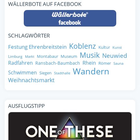
WÄLLERBOTE AUF FACEBOOK
SCHLAGWÖRTER
Koblenz
Festung Ehrenbreitstein
Kultur
Kunst
Musik
Neuwied
Montabaur
Museum
Limburg
Markt
Radfahren
Rhein
Ransbach-Baumbach
Römer
Sauna
Wandern
Schwimmen
Siegen
Stadthalle
Weihnachtsmarkt
AUSFLUGSTIPP