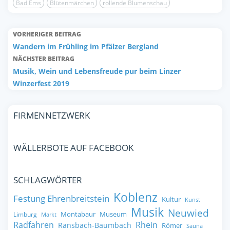
Bad Ems
Blütenmärchen
rollende Blumenschau
VORHERIGER BEITRAG
Wandern im Frühling im Pfälzer Bergland
NÄCHSTER BEITRAG
Musik, Wein und Lebensfreude pur beim Linzer
Winzerfest 2019
FIRMENNETZWERK
WÄLLERBOTE AUF FACEBOOK
SCHLAGWÖRTER
Koblenz
Festung Ehrenbreitstein
Kultur
Kunst
Musik
Neuwied
Montabaur
Museum
Limburg
Markt
Radfahren
Rhein
Ransbach-Baumbach
Römer
Sauna