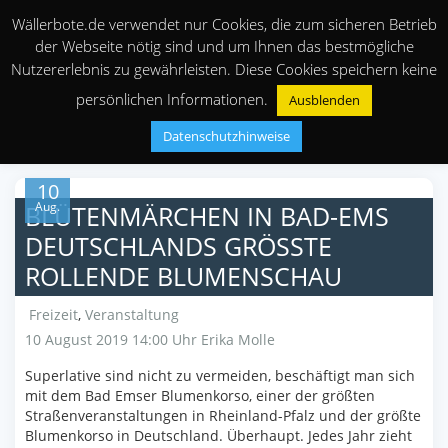
Wällerbote.de verwendet nur Cookies, die zum sicheren Betrieb
der Webseite nötig sind und um Ihnen das bestmögliche
Nutzererlebnis zu gewährleisten. Diese Cookies speichern keine
persönlichen Informationen.
Ausblenden
Datenschutzhinweise
10
Aug.
BLÜTENMÄRCHEN IN BAD-EMS
DEUTSCHLANDS GRÖSSTE R
OLLENDE BLUMENSCHAU
Freizeit
,
Veranstaltung
10 August 2019 14:00 Uhr
Erika Molle
Superlative sind nicht zu vermeiden, beschäftigt man sich
mit dem Bad Emser Blumenkorso, einer der größten
Straßenveranstaltungen in Rheinland-Pfalz und der größte
Blumenkorso in Deutschland. Überhaupt. Jedes Jahr zieht