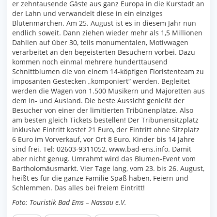
er zehntausende Gäste aus ganz Europa in die Kurstadt an
der Lahn und verwandelt diese in ein einziges
Blütenmärchen. Am 25. August ist es in diesem Jahr nun
endlich soweit. Dann ziehen wieder mehr als 1,5 Millionen
Dahlien auf über 30, teils monumentalen, Motivwagen
verarbeitet an den begeisterten Besuchern vorbei. Dazu
kommen noch einmal mehrere hunderttausend
Schnittblumen die von einem 14-köpfigen Floristenteam zu
imposanten Gestecken „komponiert“ werden. Begleitet
werden die Wagen von 1.500 Musikern und Majoretten aus
dem In- und Ausland. Die beste Aussicht genießt der
Besucher von einer der limitierten Tribünenplätze. Also
am besten gleich Tickets bestellen! Der Tribünensitzplatz
inklusive Eintritt kostet 21 Euro, der Eintritt ohne Sitzplatz
6 Euro im Vorverkauf, vor Ort 8 Euro. Kinder bis 14 Jahre
sind frei. Tel: 02603-9311052, www.bad-ens.info. Damit
aber nicht genug. Umrahmt wird das Blumen-Event vom
Bartholomäusmarkt. Vier Tage lang, vom 23. bis 26. August,
heißt es für die ganze Familie Spaß haben, Feiern und
Schlemmen. Das alles bei freiem Eintritt!
Foto: Touristik Bad Ems – Nassau e.V.