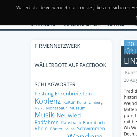
Wällerbote.de verwendet nur Cookies, die zum sicheren Be
STARTSEITE
FIRMENNETZWERK
SERVICE
20
FIRMENNETZWERK
Aug.
MUS
LIN
WÄLLERBOTE AUF FACEBOOK
Kunst
20 Aug
SCHLAGWÖRTER
Tradit
Festung Ehrenbreitstein
histor
Koblenz
Kultur
Limburg
Kunst
Weindo
Montabaur
Museum
Markt
Mittel
Musik
Neuwied
pure 
mit be
Radfahren
Ransbach-Baumbach
Ob Wei
Rhein
Schwimmen
Römer
Sauna
Doch a
Wandern