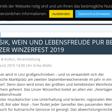
trieb der Webseite nötig sind und um Ihnen das bestmögliche Nutze
persönlichen Informationen.
Ausblenden
Datenschutzhinweise
IMPRESSUM
IK, WEIN UND LEBENSFREUDE PUR B
ZER WINZERFEST 2019
 & Kultur
,
Veranstaltung
ust 2019 14:00 Uhr
Erika Molle
ion wird in Linz großgeschrieben – und so verwandelt sich der
ische Marktplatz am zweiten Septemberwochenende im Jahr in ein
rf. Denn dann wird eines der größten und beliebtesten Weinfest
rhein gefeiert. Das Linzer Winzerfest bietet an allen vier „Feiertage
Lebensfreude
ster musikalischer Live-Unterhaltung und leckeren, regionalen We
ß, Rot oder Rosé – hier findet jeder Genießer den passenden Wein
uch für kulinarische Genüsse ist gesorgt. Das abwechslungsreich