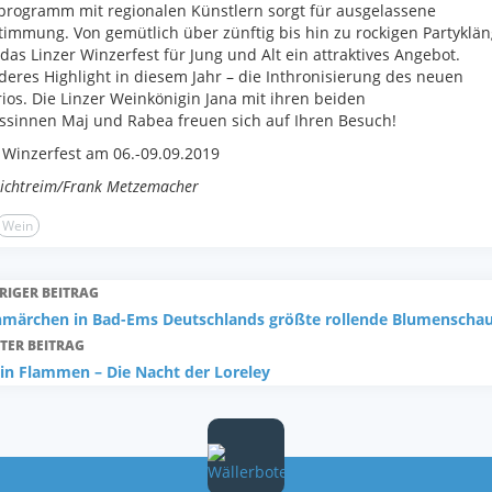
rogramm mit regionalen Künstlern sorgt für ausgelassene
timmung. Von gemütlich über zünftig bis hin zu rockigen Partyklä
 das Linzer Winzerfest für Jung und Alt ein attraktives Angebot.
eres Highlight in diesem Jahr – die Inthronisierung des neuen
ios. Die Linzer Weinkönigin Jana mit ihren beiden
ssinnen Maj und Rabea freuen sich auf Ihren Besuch!
 Winzerfest am 06.-09.09.2019
Lichtreim/Frank Metzemacher
Wein
RIGER BEITRAG
nmärchen in Bad-Ems Deutschlands größte rollende Blumenscha
TER BEITRAG
in Flammen – Die Nacht der Loreley