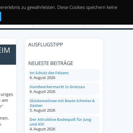
rerlebnis zu gewährleisten. Diese Cookies speichern keine
Suchen
AUSFLUGSTIPP
EIM
NEUESTE BEITRÄGE
Im Schutz des Felsens
6. August 2026
Handwerkermarkt in Grenzau
6. August 2026
 uriges
e am
Glücksmatinee mit Beate Schmies &
Gästen
n“
5. August 2026
inen.
Der Attraktive Badespaß für Jung
.
und Alt!
4. August 2026
e