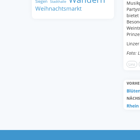
Siegen
Stadthalle
Musikp
Weihnachtsmarkt
Partys
bietet
Besond
Weintr
Prinze
Linzer
Foto: 
Linz
VORHE
Blüte
NÄCHS
Rhein 