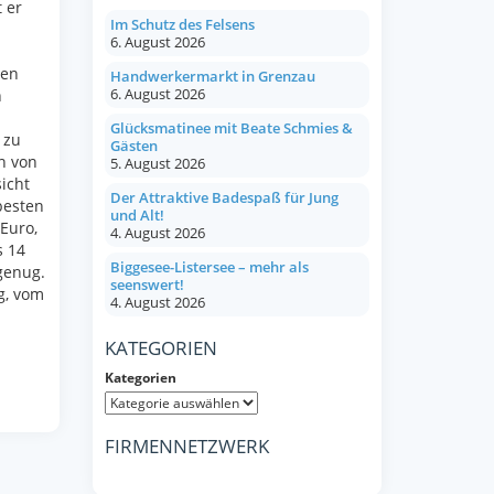
 er
Im Schutz des Felsens
6. August 2026
nen
Handwerkermarkt in Grenzau
6. August 2026
n
Glücksmatinee mit Beate Schmies &
 zu
Gästen
n von
5. August 2026
icht
Der Attraktive Badespaß für Jung
besten
und Alt!
 Euro,
4. August 2026
s 14
Biggesee-Listersee – mehr als
genug.
seenswert!
g, vom
4. August 2026
KATEGORIEN
Kategorien
FIRMENNETZWERK