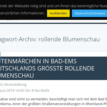
trieb der Webseite nötig sind und um Ihnen das bestmögliche Nutze
persönlichen Informationen.
Ausblenden
Datenschutzhinweise
IMPRESSUM
agwort-Archiv: rollende Blumenschau
ÜTENMÄRCHEN IN BAD-EMS
TSCHLANDS GRÖSSTE ROLLENDE B
MENSCHAU
it
,
Veranstaltung
ust 2019 14:00 Uhr
Erika Molle
ative sind nicht zu vermeiden, beschäftigt man sich mit dem Bad 
korso, einer der größten Straßenveranstaltungen in Rheinland-Pf