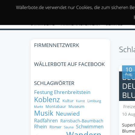
Wällerbote.de verwendet nur Cookies, die zum sicheren Be
STARTSEITE
FIRMENNETZWERK
SERVICE
FIRMENNETZWERK
Schl
WÄLLERBOTE AUF FACEBOOK
10
Aug.
BL
SCHLAGWÖRTER
DEU
Festung Ehrenbreitstein
LU
Koblenz
Kultur
Limburg
Kunst
Montabaur
Museum
Freize
Markt
Musik
Neuwied
10 Aug
Radfahren
Ransbach-Baumbach
Superl
Rhein
Schwimmen
Römer
Sauna
Blumen
Wandern