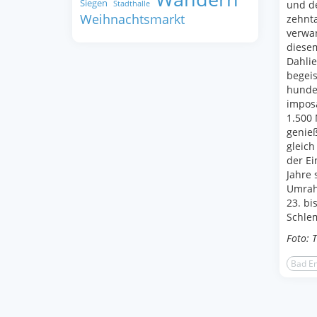
Siegen
und de
Stadthalle
Weihnachtsmarkt
zehnta
verwan
diesem
Dahlie
begei
hunder
impos
1.500 
genieß
gleich
der Ei
Jahre 
Umrah
23. bi
Schlem
Foto: 
Bad E