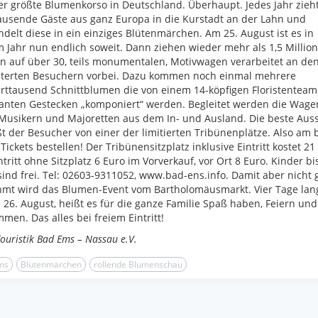
r größte Blumenkorso in Deutschland. Überhaupt. Jedes Jahr zieht
usende Gäste aus ganz Europa in die Kurstadt an der Lahn und
delt diese in ein einziges Blütenmärchen. Am 25. August ist es in
 Jahr nun endlich soweit. Dann ziehen wieder mehr als 1,5 Millio
n auf über 30, teils monumentalen, Motivwagen verarbeitet an de
sterten Besuchern vorbei. Dazu kommen noch einmal mehrere
ttausend Schnittblumen die von einem 14-köpfigen Floristenteam
anten Gestecken „komponiert“ werden. Begleitet werden die Wage
Musikern und Majoretten aus dem In- und Ausland. Die beste Auss
t der Besucher von einer der limitierten Tribünenplätze. Also am 
 Tickets bestellen! Der Tribünensitzplatz inklusive Eintritt kostet 21
ntritt ohne Sitzplatz 6 Euro im Vorverkauf, vor Ort 8 Euro. Kinder bi
sind frei. Tel: 02603-9311052, www.bad-ens.info. Damit aber nicht 
mt wird das Blumen-Event vom Bartholomäusmarkt. Vier Tage lan
s 26. August, heißt es für die ganze Familie Spaß haben, Feiern und
men. Das alles bei freiem Eintritt!
Touristik Bad Ems – Nassau e.V.
ms
Blütenmärchen
rollende Blumenschau