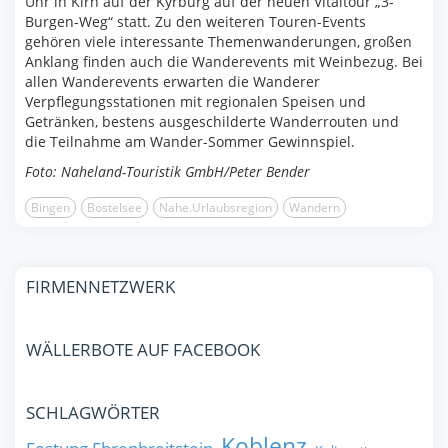
Uhr in Kirn auf der Kyrburg auf der neuen Vitaltour „3-
Burgen-Weg“ statt. Zu den weiteren Touren-Events
gehören viele interessante Themenwanderungen, großen
Anklang finden auch die Wanderevents mit Weinbezug. Bei
allen Wanderevents erwarten die Wanderer
Verpflegungsstationen mit regionalen Speisen und
Getränken, bestens ausgeschilderte Wanderrouten und
die Teilnahme am Wander-Sommer Gewinnspiel.
Foto: Naheland-Touristik GmbH/Peter Bender
Bingen
Bostelsee
Nahe.Urlaubsregion
Wandern
FIRMENNETZWERK
WÄLLERBOTE AUF FACEBOOK
SCHLAGWÖRTER
Koblenz