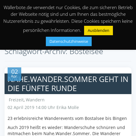
Wällerbote.de verwendet nur Cookies, die zum sicheren Betrieb
der Webseite nötig sind und um Ihnen das bestmögliche
Nutzererlebnis zu gewährleisten. Diese Cookies speichern keine
persönlichen Informationen.
Ausblenden
Datenschutzhinweise
Schlagwort-Archiv: Bostelsee
02
Apr.
NAHE.WANDER.SOMMER GEHT IN
DIE FÜNFTE RUNDE
Freizeit
,
Wandern
02 April 2019 14:00 Uhr
Erika Molle
23 erlebnisreiche Wanderevents vom Bostalsee bis Bingen
Auch 2019 heißt es wieder: Wanderschuhe schnüren und
mitmachen beim Nahe.Wander.Sommer. Die Wanderer