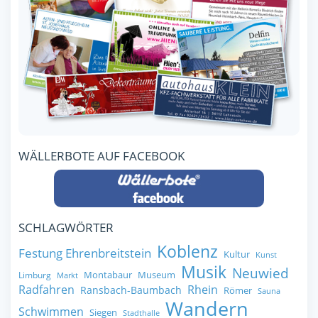
WÄLLERBOTE AUF FACEBOOK
SCHLAGWÖRTER
Koblenz
Festung Ehrenbreitstein
Kultur
Kunst
Musik
Neuwied
Montabaur
Museum
Limburg
Markt
Radfahren
Rhein
Ransbach-Baumbach
Römer
Sauna
Wandern
Schwimmen
Siegen
Stadthalle