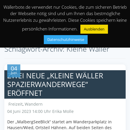
Wällerbote.de verwendet nur Cookies, die zum sicheren Betrieb
der Webseite nötig sind und um Ihnen das bestmögliche
Nutzererlebnis zu gewährleisten. Diese Cookies speichern keine
persönlichen Informationen.
Ausblenden
Datenschutzhinweise
Schlagwort-Archiv: Kleine Wäller
04
Juni
ZWEI NEUE „KLEINE WÄLLER
SPAZIERWANDERWEGE“
ERÖFFNET
Freizeit
,
Wandern
04 Juni 2023 14:00 Uhr
Erika Molle
Der „MalbergSeeBlick“ startet am Wanderparkplatz in
Hausen/Wied, Ortsteil Hähnen. Auf beiden Seiten des