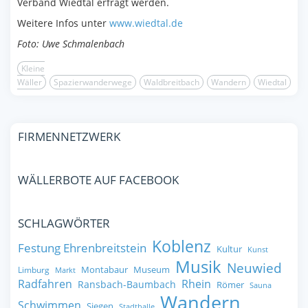
Verband Wiedtal erfragt werden.
Weitere Infos unter
www.wiedtal.de
Foto: Uwe Schmalenbach
Kleine
Wäller
Spazierwanderwege
Waldbreitbach
Wandern
Wiedtal
FIRMENNETZWERK
WÄLLERBOTE AUF FACEBOOK
SCHLAGWÖRTER
Koblenz
Festung Ehrenbreitstein
Kultur
Kunst
Musik
Neuwied
Montabaur
Museum
Limburg
Markt
Radfahren
Rhein
Ransbach-Baumbach
Römer
Sauna
Wandern
Schwimmen
Siegen
Stadthalle