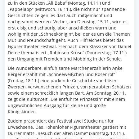
zu in den Stücken „Ali Baba“ (Montag, 14.11.) und
„Pappelapp“ (Mittwoch, 16.11.), die nicht nur spannende
Geschichten zeigen, es darf auch mitgemacht und
nachgeahmt werden. Vorher, am Dienstag, 15.11., wird es
erst eisig und schaurig, aber anschließen warm und
wohlig mit der „Schneekönigin“, bei der es um die Themen
Mut und Freundschaft geht. Auch Hilfreiches bietet das
Figurentheater-Festival. Frei nach dem Klassiker von Daniel
Defoe thematisiert „Robinson Kruse“ (Donnerstag, 17.11.)
den Umgang mit Fremden und Mobbing in der Schule.
Die wunderbare, einfühlsame Märchenerzählerin Anke
Berger erzählt mit „Schneeweißchen und Rosenrot“
(Freitag, 18.11.) eine packende Geschichte von bösen
Zwergen, verwunschenen Prinzen, von geraubten Schätzen
sowie einem schrecklich langen Bart. Am Sonntag, 20.11.
zeigt die KulturZeit „Die entführte Prinzessin“ mit einem
ungewöhnlichen Ausgang für kleine und große
Königskinder.
Zudem präsentiert das Festival zwei Stücke nur für
Erwachsene. Das Hohenloher Figurentheater gastiert mit
Dürrenmatts „Besuch der alten Dame“ (Samstag, 12.11.),