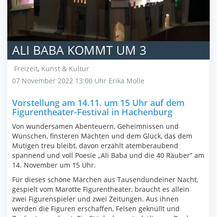
ALI BABA KOMMT UM 3
Freizeit
,
Kunst & Kultur
07 November 2022 13:00 Uhr
Erika Molle
Vorstellung am 14.11. um 15 Uhr auf dem
Figurentheater-Festival in Hachenburg
Von wundersamen Abenteuern, Geheimnissen und
Wünschen, finsteren Mächten und dem Glück, das dem
Mutigen treu bleibt, davon erzählt atemberaubend
spannend und voll Poesie „Ali Baba und die 40 Räuber“ am
14. November um 15 Uhr.
Für dieses schöne Märchen aus Tausendundeiner Nacht,
gespielt vom Marotte Figurentheater, braucht es allein
zwei Figurenspieler und zwei Zeitungen. Aus ihnen
werden die Figuren erschaffen, Felsen geknüllt und