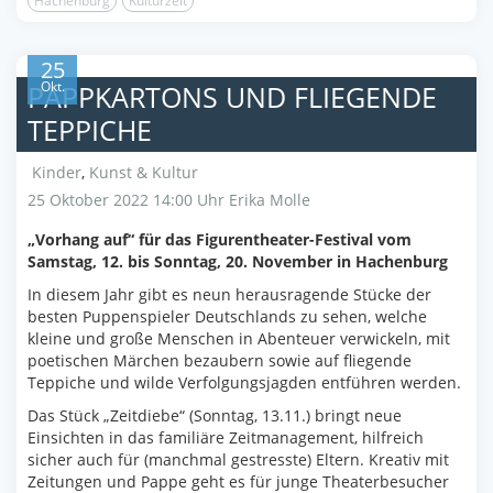
Hachenburg
Kulturzeit
25
Okt.
PAPPKARTONS UND FLIEGENDE
TEPPICHE
Kinder
,
Kunst & Kultur
25 Oktober 2022 14:00 Uhr
Erika Molle
„Vorhang auf“ für das Figurentheater-Festival vom
Samstag, 12. bis Sonntag, 20. November in Hachenburg
In diesem Jahr gibt es neun herausragende Stücke der
besten Puppenspieler Deutschlands zu sehen, welche
kleine und große Menschen in Abenteuer verwickeln, mit
poetischen Märchen bezaubern sowie auf fliegende
Teppiche und wilde Verfolgungsjagden entführen werden.
Das Stück „Zeitdiebe“ (Sonntag, 13.11.) bringt neue
Einsichten in das familiäre Zeitmanagement, hilfreich
sicher auch für (manchmal gestresste) Eltern. Kreativ mit
Zeitungen und Pappe geht es für junge Theaterbesucher