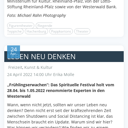
Ministerium für Kultur, Rheinland-Pfalz, von der Lotto-
Stiftung Rheinland-Pfalz sowie von der Westerwald Bank.
Foto: Michael Rahn Photography
Figurentheater
fliegende
Teppiche
Hachenburg
Pappkartons
Theater
24
Apr.
LEBEN NEU DENKEN
Freizeit
,
Kunst & Kultur
24 April 2022 14:00 Uhr
Erika Molle
„Frühlingserwachen“: Das Spirituelle Festival holt vom
28.04. bis 1.05.2022 renommierte Experten in den
Westerwald
Wann, wenn nicht jetzt, sollten wir unser Leben neu
denken? Denn nicht erst seit der kräftezehrenden Zeit
zwischen Shutdowns und Social Distancing ist klar, das
Menschsein braucht ein Update. Warum sind wir hier?
Was können wir verändern? Wie finden wir zu einem