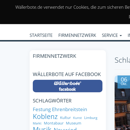
Wällerbote.de verwendet nur Cookies, die zum sicheren Be
STARTSEITE
FIRMENNETZWERK
SERVICE
FIRMENNETZWERK
Schl
WÄLLERBOTE AUF FACEBOOK
06
Okt.
SCHLAGWÖRTER
Festung Ehrenbreitstein
Koblenz
Kultur
Limburg
Kunst
Montabaur
Museum
Markt
Musik
Neuwied