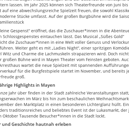
tern lassen. Im Jahr 2025 können sich Theaterfreunde von Juni bis
 auf eine abwechslungsreiche Spielzeit freuen, die sowohl Klassike
oderne Stücke umfasst. Auf der großen Burgbühne wird die Saiso
amilienstück
leine Gespenst“ eröffnet, das die Zuschauer*innen in die Abenteu
n Schlossgespenstes eintauchen lässt. Das Musical „Süßes Gold“
icht die Zuschauer*innen in eine Welt voller Genuss und Verlock
führen. Weiter geht es mit „Ladies Night“, einer spritzigen Komödie
el Witz und Charme die Lachmuskeln strapazieren wird. Doch nicht
r großen Bühne wird in Mayen Theater vom Feinsten geboten. Auc
Arresthaus wartet die neue Spielzeit mit spannenden Aufführunge
rverkauf für die Burgfestspiele startet im November, und bereits jet
rfreude groß.
ährige Highlights in Mayen
nze Jahr über finden in der Stadt zahlreiche Veranstaltungen statt
ingserwachen im März bis hin zum beschaulichen Weihnachtsmarkt
ember den Marktplatz in einen besonderen Lichterglanz hüllt. Ein
ers traditionsreiches und beliebtes Event ist der Lukasmarkt, der 
m Oktober Tausende Besucher*innen in die Stadt lockt.
r und Geschichte hautnah erleben