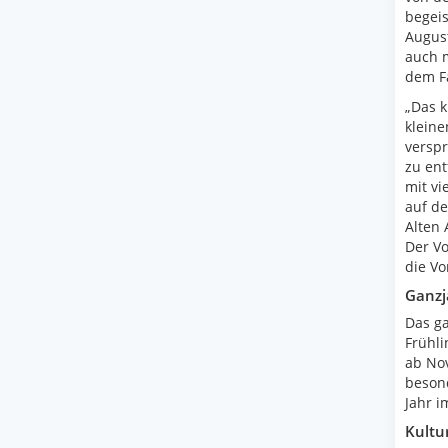
begeis
August
auch m
dem F
„Das k
kleine
verspr
zu ent
mit vi
auf de
Alten 
Der Vo
die Vo
Ganzj
Das ga
Frühl
ab Nov
besond
Jahr i
Kultu