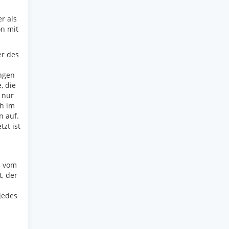
r als
n mit
er des
ungen
, die
 nur
h im
n auf.
zt ist
, vom
, der
jedes