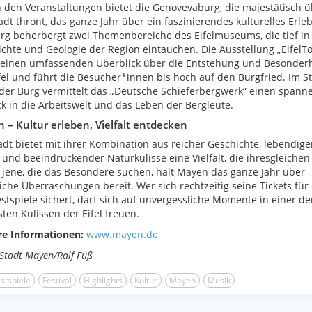
den Veranstaltungen bietet die Genovevaburg, die majestätisch ü
adt thront, das ganze Jahr über ein faszinierendes kulturelles Erleb
rg beherbergt zwei Themenbereiche des Eifelmuseums, die tief in
chte und Geologie der Region eintauchen. Die Ausstellung „EifelTo
 einen umfassenden Überblick über die Entstehung und Besonder
fel und führt die Besucher*innen bis hoch auf den Burgfried. Im St
der Burg vermittelt das „Deutsche Schieferbergwerk“ einen span
ck in die Arbeitswelt und das Leben der Bergleute.
 – Kultur erleben, Vielfalt entdecken
adt bietet mit ihrer Kombination aus reicher Geschichte, lebendige
 und beeindruckender Naturkulisse eine Vielfalt, die ihresgleichen
l jene, die das Besondere suchen, hält Mayen das ganze Jahr über
iche Überraschungen bereit. Wer sich rechtzeitig seine Tickets für 
stspiele sichert, darf sich auf unvergessliche Momente in einer de
ten Kulissen der Eifel freuen.
re Informationen:
www.mayen.de
 Stadt Mayen/Ralf Fuß
stspiele
Festival
Highlights
Kultur
Mayen
Musik