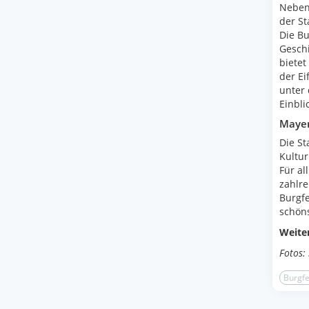
Neben 
der St
Die Bu
Geschi
bietet
der Ei
unter 
Einbli
Mayen
Die St
Kultur
Für al
zahlre
Burgfe
schöns
Weite
Fotos:
Burgfe