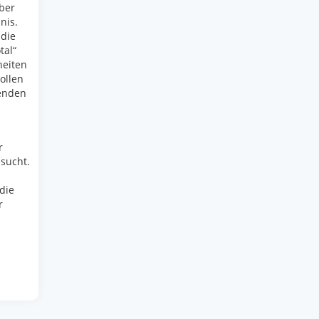
ber
nis.
 die
tal“
heiten
ollen
nenden
r
 sucht.
die
r