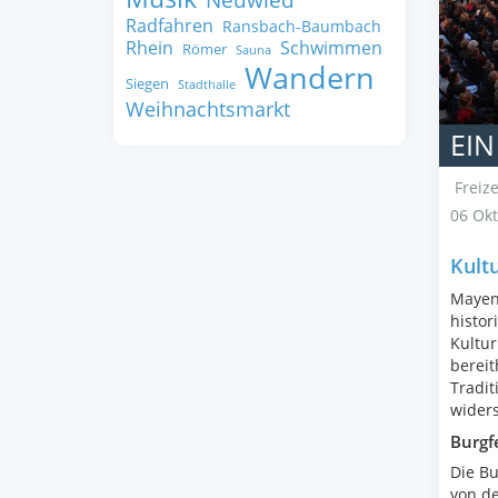
Radfahren
Ransbach-Baumbach
Rhein
Schwimmen
Römer
Sauna
Wandern
Siegen
Stadthalle
Weihnachtsmarkt
EIN
Freize
06 Okt
Kultu
Mayen,
histor
Kultu
bereit
Tradit
widers
Burgfe
Die Bu
von d