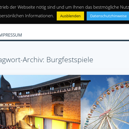
trieb der Webseite nötig sind und um Ihnen das bestmögliche Nutze
persönlichen Informationen.
Ausblenden
Datenschutzhinweise
IMPRESSUM
agwort-Archiv: Burgfestspiele