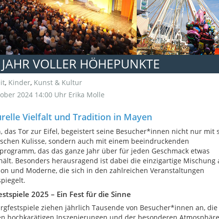
 JAHR VOLLER HÖHEPUNKTE
it
,
Kinder
,
Kunst & Kultur
ober 2024 14:00 Uhr
Erika Molle
relle Vielfalt und Tradition in Mayen
 das Tor zur Eifel, begeistert seine Besucher*innen nicht nur mit 
ischen Kulisse, sondern auch mit einem beeindruckenden
rprogramm, das das ganze Jahr über für jeden Geschmack etwas
hält. Besonders herausragend ist dabei die einzigartige Mischung 
ion und Moderne, die sich in den zahlreichen Veranstaltungen
piegelt.
stspiele 2025 – Ein Fest für die Sinne
rgfestspiele ziehen jährlich Tausende von Besucher*innen an, die 
en hochkarätigen Inszenierungen und der besonderen Atmosphär