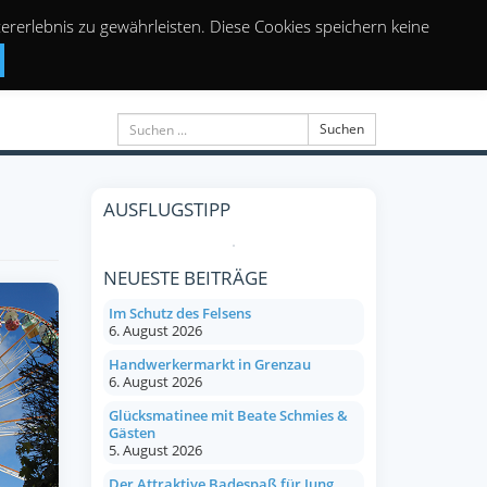
rerlebnis zu gewährleisten. Diese Cookies speichern keine
Suchen
AUSFLUGSTIPP
NEUESTE BEITRÄGE
Im Schutz des Felsens
6. August 2026
Handwerkermarkt in Grenzau
6. August 2026
Glücksmatinee mit Beate Schmies &
Gästen
5. August 2026
Der Attraktive Badespaß für Jung